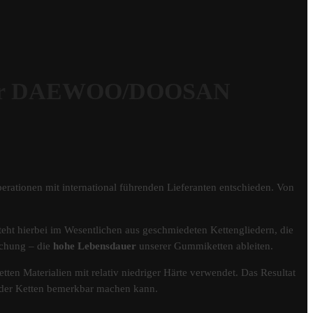
für DAEWOO/DOOSAN
erationen mit international führenden Lieferanten entschieden. Von
eht hierbei im Wesentlichen aus geschmiedeten Kettengliedern, die
schung – die
hohe Lebensdauer
unserer Gummiketten ableiten.
tten Materialien mit relativ niedriger Härte verwendet. Das Resultat
er der Ketten bemerkbar machen kann.