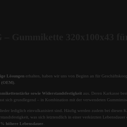
Gummikette 320x100x43 
tige Lösungen
erhalten, haben wir uns von Beginn an für Geschäftskoop
ät (OEM)
.
mikettenstärke sowie Widerstandsfestigkeit
aus. Deren Karkasse best
s lässt sich grundlegend – in Kombination mit der verwendeten Gummimi
ieder lediglich einvulkanisiert sind. Häufig werden zudem bei diesen Ke
standsfestigkeit, was sich letztendlich in einer verkürzten Lebensdau
40% höhere Lebensdauer
.