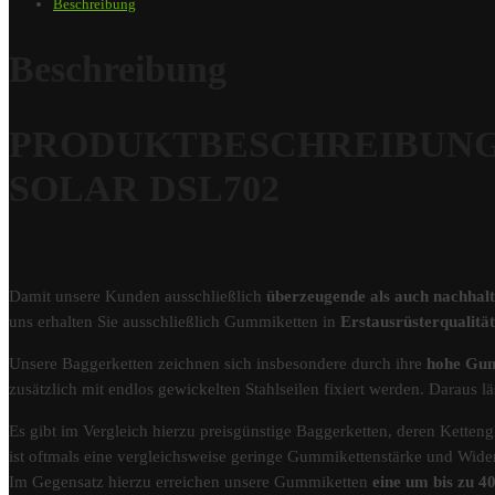
Beschreibung
Beschreibung
PRODUKTBESCHREIBUNG – 
SOLAR DSL702
Damit unsere Kunden ausschließlich
überzeugende als auch nachhal
uns erhalten Sie ausschließlich Gummiketten in
Erstausrüsterqualit
Unsere Baggerketten zeichnen sich insbesondere durch ihre
hohe Gum
zusätzlich mit endlos gewickelten Stahlseilen fixiert werden. Darau
Es gibt im Vergleich hierzu preisgünstige Baggerketten, deren Kettengl
ist oftmals eine vergleichsweise geringe Gummikettenstärke und Wider
Im Gegensatz hierzu erreichen unsere Gummiketten
eine um bis zu 