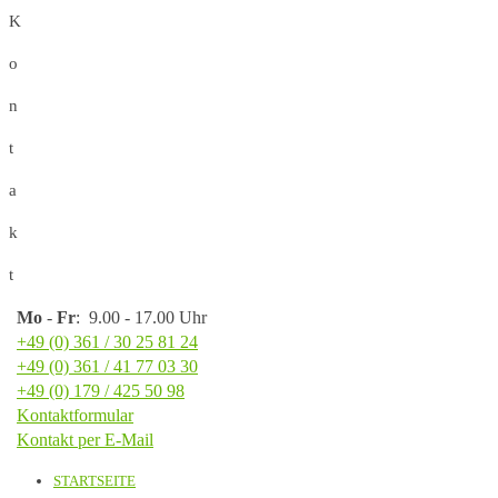
K
o
n
t
a
k
t
Mo
-
Fr
: 9.00 - 17.00 Uhr
+49 (0) 361 / 30 25 81 24
+49 (0) 361 / 41 77 03 30
+49 (0) 179 / 425 50 98
Kontaktformular
Kontakt per E-Mail
STARTSEITE