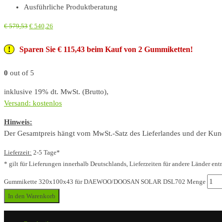
Ausführliche Produktberatung
€
579,53
€
540,26
Sparen Sie € 115,43 beim Kauf von 2 Gummiketten!
0
out of 5
inklusive 19% dt. MwSt. (Brutto),
Versand: kostenlos
Hinweis:
Der Gesamtpreis hängt vom MwSt.-Satz des Lieferlandes und der Kunde
Lieferzeit:
2-5 Tage*
* gilt für Lieferungen innerhalb Deutschlands, Lieferzeiten für andere Länder ent
Gummikette 320x100x43 für DAEWOO/DOOSAN SOLAR DSL702 Menge
In den Warenkorb