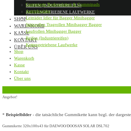
Gummierte Bodenplatten & Gummipads
REIFEN (INDUSTRIEREIFEN)
Antriebsräder
KETTENGETRIEBENE LAUFWERKE
Leiträder Idler für Bagger Minibagger
SHOP
Stützrollen Tragrollen Minibagger Bagger
WARENKORB
Laufrollen Minibagger Bagger
KASSE
Reifen (Industriereifen)
KONTAKT
Kettengetriebene Laufwerke
ÜBER UNS
Shop
Warenkorb
Kasse
Kontakt
Über uns
‹
Zurück zur vorherigen Seite
Angebot!
*
Beispielbilder
- die tatsächliche Gummikette kann bzgl. der dargest
Gummikette 320x100x43 für DAEWOO/DOOSAN SOLAR DSL702