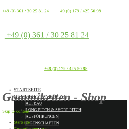
+49 (0) 361 / 30 25 81 24
+49 (0) 179 / 425 50 98
+49 (0) 361 / 30 25 81 24
+49 (0) 179 / 425 50 98
STARTSEITE
Gummiketten - Shop
GUMMIKETTENPORTAL
AUFBAU
LONG PITCH & SHORT PITCH
Skip to content
AUSFÜHRUNGEN
Startseite
EIGENSCHAFTEN
Gummikettenportal