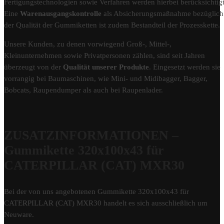
Fertigungstechnologien sowie Verfahren werden hierbei berücksichtigt
Eine
Warenausgangskontrolle
als Absicherungsmaßnahme bezüglich
der Qualität der Gummiketten ist zudem Bestandteil der Prozesskette.
Unsere Kunden, zu denen vorwiegend Groß-, Mittel-,
Kleinunternehmen sowie Privatpersonen zählen, sind seit Jahren
überzeugt von der
Qualität unserer Produkte
. Eingesetzt werden sie
vorrangig bei Baumaschinen, wie Mini- und Midibagger, Bagger,
Bobcats, Raupendumper als auch bei Raupenlader.
ZUSATZINFORMATIONEN –
Gummikette 320x100x43 für
CATERPILLAR (CAT) MXR30
Bei der von uns angebotenen Gummikette 320x100x43 für
CATERPILLAR (CAT) MXR30 handelt es sich ausschließlich um
Neuware.