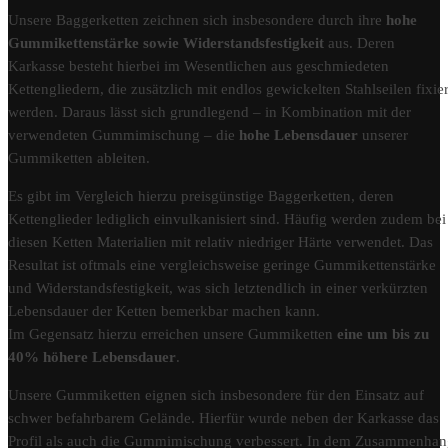
Unsere Baggerketten zeichnen sich insbesondere durch ihre
hohe
Gummikettenstärke sowie Widerstandsfestigkeit
aus. Deren
Karkasse besteht hierbei im Wesentlichen aus geschmiedeten
Kettengliedern, die zusätzlich mit endlos gewickelten Stahlseilen fixier
werden. Daraus lässt sich grundlegend – in Kombination mit der
verwendeten Gummimischung – die
hohe Lebensdauer
unserer
Gummiketten ableiten.
Es gibt im Vergleich hierzu preisgünstige Baggerketten, deren
Kettenglieder lediglich einvulkanisiert sind. Häufig werden zudem bei
diesen Ketten Materialien mit relativ niedriger Härte verwendet. Das
Resultat ist oftmals eine vergleichsweise geringe Gummikettenstärke
und Widerstandsfestigkeit, was sich letztendlich in einer verkürzten
Lebensdauer der Ketten bemerkbar machen kann.
Im Gegensatz hierzu erreichen unsere Gummiketten
eine um bis zu
40% höhere Lebensdauer
.
Unsere Gummiketten eignen sich insbesondere für den Einsatz auf
schwer befahrbarem Gelände. Hierfür wurde neben der Karkasse das
Profil als auch die Gummimischung verbessert. In dem Zusammenha