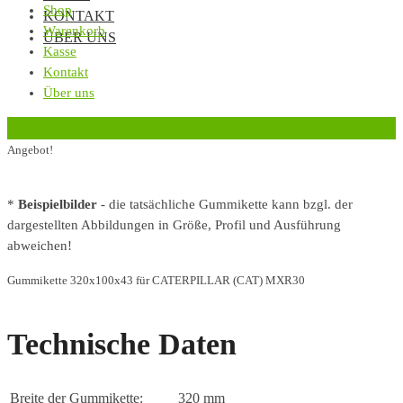
Shop
KONTAKT
Warenkorb
ÜBER UNS
Kasse
Kontakt
Über uns
‹
Zurück zur vorherigen Seite
Angebot!
*
Beispielbilder
- die tatsächliche Gummikette kann bzgl. der
dargestellten Abbildungen in Größe, Profil und Ausführung
abweichen!
Gummikette 320x100x43 für CATERPILLAR (CAT) MXR30
Technische Daten
Breite der Gummikette:
320 mm