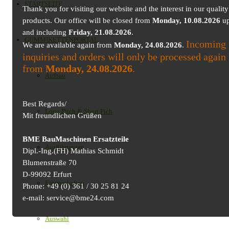
STARTSEITE
Thank you for visiting our website and the interest in our quality
products. Our office will be closed from
Monday, 10.08.2026
up
and including
Friday, 21.08.2026
.
GUMMIKETTENPORTAL
Incoming
We are available again from
Monday, 24.08.2026
.
inquiries and orders will only be processed again
from
Monday, 24.08.2026
.
Aufbau
Best Regards/
Long Pitch & Short Pich
Mit freundlichen Grüßen
BME BauMaschinen Ersatzteile
Ausführungen
Dipl.-Ing.(FH) Mathias Schmidt
Blumenstraße 70
D-99092 Erfurt
Eigenschaften
Phone: +49 (0) 361 / 30 25 81 24
e-mail: service@bme24.com
Auswahl