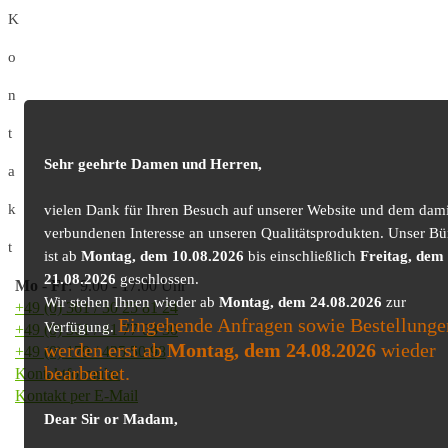
K
o
n
t
Sehr geehrte Damen und Herren,
a
k
vielen Dank für Ihren Besuch auf unserer Website und dem dami
verbundenen Interesse an unseren Qualitätsprodukten. Unser Bü
t
ist ab
Montag, dem 10.08.2026
bis einschließlich
Freitag, dem
21.08.2026
geschlossen.
Mo
-
Fr
: 9.00 - 17.00 Uhr
Wir stehen Ihnen wieder ab
Montag, dem 24.08.2026
zur
+49 (0) 361 / 30 25 81 24
Eingehende Anfragen sowie Bestellunge
Verfügung.
+49 (0) 361 / 41 77 03 30
werden erst ab
Montag, dem 24.08.2026
wieder
+49 (0) 179 / 425 50 98
bearbeitet.
Kontaktformular
Kontakt per E-Mail
Dear Sir or Madam,