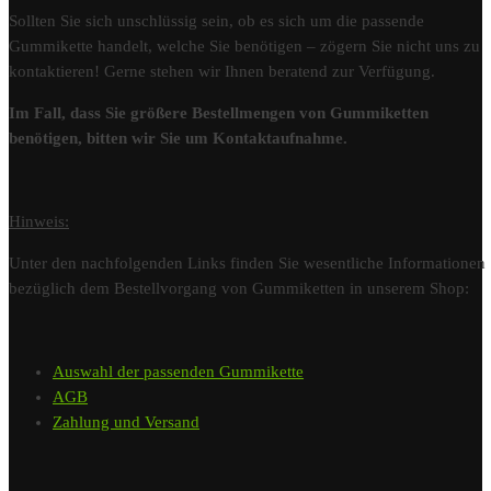
Sollten Sie sich unschlüssig sein, ob es sich um die passende
Gummikette handelt, welche Sie benötigen – zögern Sie nicht uns zu
kontaktieren! Gerne stehen wir Ihnen beratend zur Verfügung.
Im Fall, dass Sie größere Bestellmengen von Gummiketten
benötigen, bitten wir Sie um Kontaktaufnahme.
Hinweis:
Unter den nachfolgenden Links finden Sie wesentliche Informationen
bezüglich dem Bestellvorgang von Gummiketten in unserem Shop:
Auswahl der passenden Gummikette
AGB
Zahlung und Versand