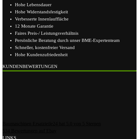
Hohe Lebensdauer
Hohe Widerstandsfestigkeit
Verbesserte Innenlauffläche
12 Monate Garantie
Faires Preis-/ Leistungsverhältnis
Persönliche Beratung durch unser BME-Expertenteam
Schneller, kostenfreier Versand
Hohe Kundenzufriedenheit
KUNDENBEWERTUNGEN
Baumaschinen Ersatzteile24
hat
5.0
von
5
Sternen
534
Bewertungen auf Ebay
LINKS