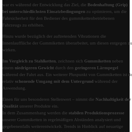
war es während der Entwicklung das Ziel, die
Bodenhaftung (Grip)
bei unterschiedlichsten Einsatzbedingungen
zu optimieren, um die
Fahrsicherheit für den Bediener des gummikettenbetriebenen
Fahrzeugs zu erhöhen.
Hinzu wurde bezüglich der auftretenden Vibrationen die
Innenlauffläche der Gummiketten überarbeitet, um diesen entgegen z
wirken.
Im Vergleich zu Stahlketten
, zeichnen sich
Gummiketten
neben
einem
niedrigeren Gewicht
durch den
geringeren Lärmpegel
während der Fahrt aus. Ein weiterer Pluspunkt von Gummiketten ist d
relativ
schonende Umgang mit dem Untergrund
während der
Anwendung.
Einen für uns besonderen Stellenwert – nimmt die
Nachhaltigkeit der
Qualität
unserer Produkte ein.
In dem Zusammenhang werden die
stabilen Produktionsprozesse
unserer Gummiketten in regelmäßigen Abständen analysiert und
gegebenenfalls weiterentwickelt. Trends in Hinblick auf neuartige