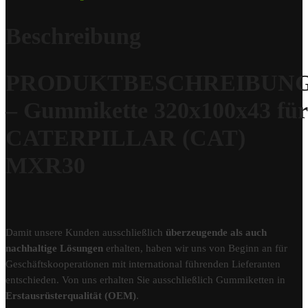
Beschreibung
PRODUKTBESCHREIBUN
– Gummikette 320x100x43 für
CATERPILLAR (CAT)
MXR30
Damit unsere Kunden ausschließlich
überzeugende als auch
nachhaltige Lösungen
erhalten, haben wir uns von Beginn an für
Geschäftskooperationen mit international führenden Lieferanten
entschieden. Von uns erhalten Sie ausschließlich Gummiketten in
Erstausrüsterqualität (OEM)
.