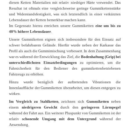
diesen Ketten Materialien mit relativ niedriger Härte verwendet. Das
Resultat ist oftmals eine vergleichsweise geringe Gummikettenstärke
und Widerstandsfestigkeit, was sich letztendlich in einer verkürzten
Lebensdauer der Ketten bemerkbar machen kann.
Im Gegensatz hierzu erreichen unsere Gummiketten
eine um bis zu
40% höhere Lebensdauer
.
Unsere Gummiketten eignen sich insbesondere für den Einsatz auf
schwer befahrbarem Gelände. Hierfür wurde neben der Karkasse das
Profil als auch die Gummimischung verbessert. In dem Zusammenhang
war es während der Entwicklung das Ziel, die
Bodenhaftung (Grip) bei
unterschiedlichsten Einsatzbedingungen
zu optimieren, um die
Fahrsicherheit für den Bediener des gummikettenbetriebenen
Fahrzeugs zu erhöhen.
Hinzu wurde bezüglich der auftretenden Vibrationen die
Innenlauffläche der Gummiketten überarbeitet, um diesen entgegen zu
wirken.
Im Vergleich zu Stahlketten
, zeichnen sich
Gummiketten
neben
einem
niedrigeren Gewicht
durch den
geringeren Lärmpegel
während der Fahrt aus. Ein weiterer Pluspunkt von Gummiketten ist der
relativ
schonende Umgang mit dem Untergrund
während der
Anwendung.