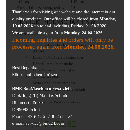
Teilung:
100 mm
Anzahl der Kettenglieder:
40
Thank you for visiting our website and the interest in our
quality products. Our office will be closed from
Monday,
PRODUKTEIGENSCHAFTEN &
10.08.2026
up to and including
Friday, 21.08.2026
.
We are available again from
SERVICE
Monday, 24.08.2026
.
Incoming inquiries and orders will only be
Gummikette in hochwertiger Erstausrüsterqualität
processed again from
Monday, 24.08.2026
.
(OEM)
Bis zu 40% höhere Lebensdauer
Hohe Gummikettenstärke
Best Regards/
Hohe Widerstandsfestigkeit
Mit freundlichen Grüßen
Optimiertes Profil
Verbesserte Innenlauffläche
BME BauMaschinen Ersatzteile
Faires Preis- / Leistungsverhältnis
Dipl.-Ing.(FH) Mathias Schmidt
Schnelle Lieferung!
Ausführliche Produktberatung
Blumenstraße 70
D-99092 Erfurt
Phone: +49 (0) 361 / 30 25 81 24
€
473,62
€
509,32
e-mail: service@bme24.com