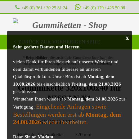
+49 (0) 361 / 30 25 81 24
+49 (0) 179 / 425 50 98
Gummiketten - Shop
x
ZURÜCK ZUR VORHERIGEN SEITE
Sehr geehrte Damen und Herren,
*
Beispielbilder
- die tatsächliche Gummikette kann bzgl. der
vielen Dank für Ihren Besuch auf unserer Website und
dargestellten Abbildungen in Größe, Profil und Ausführung
dem damit verbundenen Interesse an unseren
abweichen!
Qualitätsprodukten. Unser Büro ist ab
Montag, dem
10.08.2026
bis einschließlich
Freitag, dem 21.08.2026
Gummikette 320x100x40 für
geschlossen.
NISSAN X1
Wir stehen Ihnen wieder ab
Montag, dem 24.08.2026
zur
Eingehende Anfragen sowie
Verfügung.
Bestellungen werden erst ab
Montag, dem
24.08.2026
wieder bearbeitet.
TECHNISCHE DATEN
Breite der Gummikette:
320 mm
Dear Sir or Madam,