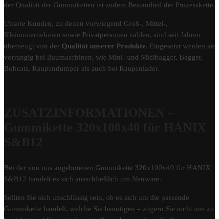
der Qualität der Gummiketten ist zudem Bestandteil der Prozesskette.
Unsere Kunden, zu denen vorwiegend Groß-, Mittel-,
Kleinunternehmen sowie Privatpersonen zählen, sind seit Jahren
überzeugt von der
Qualität unserer Produkte
. Eingesetzt werden sie
vorrangig bei Baumaschinen, wie Mini- und Midibagger, Bagger,
Bobcats, Raupendumper als auch bei Raupenlader.
ZUSATZINFORMATIONEN –
Gummikette 320x100x40 für HANIX
S&B12
Bei der von uns angebotenen Gummikette 320x100x40 für HANIX
S&B12 handelt es sich ausschließlich um Neuware.
Sollten Sie sich unschlüssig sein, ob es sich um die passende
Gummikette handelt, welche Sie benötigen – zögern Sie nicht uns zu