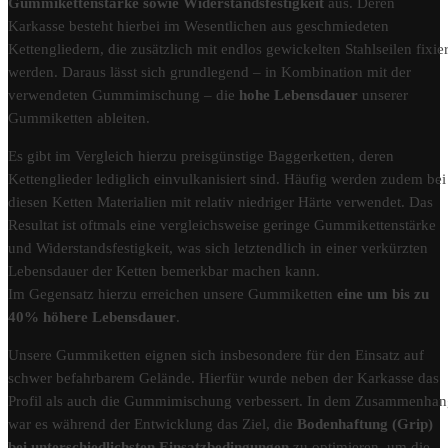
Gummikettenstärke sowie Widerstandsfestigkeit
aus. Deren
Karkasse besteht hierbei im Wesentlichen aus geschmiedeten
Kettengliedern, die zusätzlich mit endlos gewickelten Stahlseilen fixier
werden. Daraus lässt sich grundlegend – in Kombination mit der
verwendeten Gummimischung – die
hohe Lebensdauer
unserer
Gummiketten ableiten.
Es gibt im Vergleich hierzu preisgünstige Baggerketten, deren
Kettenglieder lediglich einvulkanisiert sind. Häufig werden zudem bei
diesen Ketten Materialien mit relativ niedriger Härte verwendet. Das
Resultat ist oftmals eine vergleichsweise geringe Gummikettenstärke
und Widerstandsfestigkeit, was sich letztendlich in einer verkürzten
Lebensdauer der Ketten bemerkbar machen kann.
Im Gegensatz hierzu erreichen unsere Gummiketten
eine um bis zu
40% höhere Lebensdauer
.
Unsere Gummiketten eignen sich insbesondere für den Einsatz auf
schwer befahrbarem Gelände. Hierfür wurde neben der Karkasse das
Profil als auch die Gummimischung verbessert. In dem Zusammenha
war es während der Entwicklung das Ziel, die
Bodenhaftung (Grip)
bei unterschiedlichsten Einsatzbedingungen
zu optimieren, um die