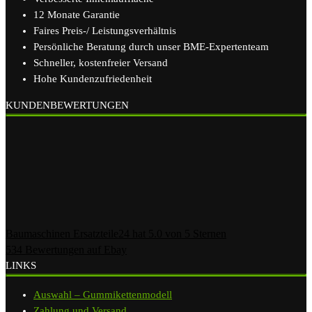
12 Monate Garantie
Faires Preis-/ Leistungsverhältnis
Persönliche Beratung durch unser BME-Expertenteam
Schneller, kostenfreier Versand
Hohe Kundenzufriedenheit
KUNDENBEWERTUNGEN
Baumaschinen Ersatzteile24
hat
5.0
von
5
Sternen
534
Bewertungen auf Ebay
LINKS
Auswahl – Gummikettenmodell
Zahlung und Versand