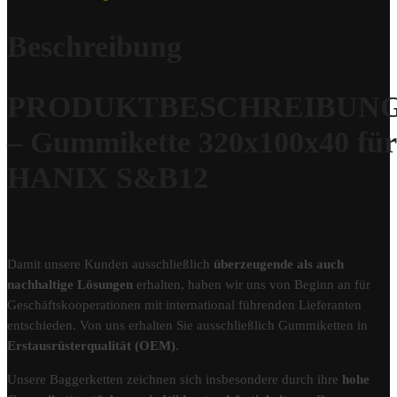
Beschreibung
PRODUKTBESCHREIBUN
– Gummikette 320x100x40 für
HANIX S&B12
Damit unsere Kunden ausschließlich
überzeugende als auch
nachhaltige Lösungen
erhalten, haben wir uns von Beginn an für
Geschäftskooperationen mit international führenden Lieferanten
entschieden. Von uns erhalten Sie ausschließlich Gummiketten in
Erstausrüsterqualität (OEM)
.
Unsere Baggerketten zeichnen sich insbesondere durch ihre
hohe