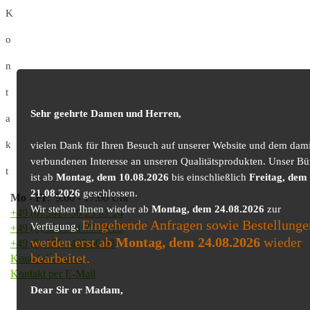
K
o
n
t
Sehr geehrte Damen und Herren,
a
k
vielen Dank für Ihren Besuch auf unserer Website und dem dami
verbundenen Interesse an unseren Qualitätsprodukten. Unser Bü
t
ist ab
Montag, dem 10.08.2026
bis einschließlich
Freitag, dem
21.08.2026
geschlossen.
Mo
-
Fr
: 9.00 - 17.00 Uhr
Wir stehen Ihnen wieder ab
Montag, dem 24.08.2026
zur
+49 (0) 361 / 30 25 81 24
Eingehende Anfragen sowie Bestellunge
Verfügung.
+49 (0) 361 / 41 77 03 30
werden erst ab
Montag, dem 24.08.2026
wieder
+49 (0) 179 / 425 50 98
bearbeitet.
Kontaktformular
Kontakt per E-Mail
Dear Sir or Madam,