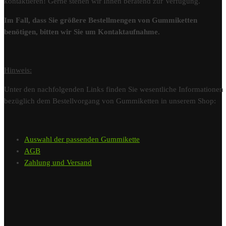
kontaktieren! Gerne stehen wir Ihnen beratend zur Verfügung.
Im Fall, dass Sie größere Bestellmengen von Gummiketten
benötigen, bitten wir Sie um Kontaktaufnahme.
Hinweis:
Unter den nachfolgenden Links finden Sie wesentliche Informationen
bezüglich dem Bestellvorgang von Gummiketten in unserem Shop:
Auswahl der passenden Gummikette
AGB
Zahlung und Versand