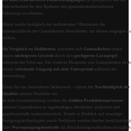
Fahrsicherheit für den Bediener des gummikettenbetriebenen
Fahrzeugs zu erhöhen.
Hinzu wurde bezüglich der auftretenden Vibrationen die
Innenlauffläche der Gummiketten überarbeitet, um diesen entgegen z
wirken.
Im Vergleich zu Stahlketten
, zeichnen sich
Gummiketten
neben
einem
niedrigeren Gewicht
durch den
geringeren Lärmpegel
während der Fahrt aus. Ein weiterer Pluspunkt von Gummiketten ist d
relativ
schonende Umgang mit dem Untergrund
während der
Anwendung.
Einen für uns besonderen Stellenwert – nimmt die
Nachhaltigkeit der
Qualität
unserer Produkte ein.
In dem Zusammenhang werden die
stabilen Produktionsprozesse
unserer Gummiketten in regelmäßigen Abständen analysiert und
gegebenenfalls weiterentwickelt. Trends in Hinblick auf neuartige
Fertigungstechnologien sowie Verfahren werden hierbei berücksichtigt
Eine
Warenausgangskontrolle
als Absicherungsmaßnahme bezüglich