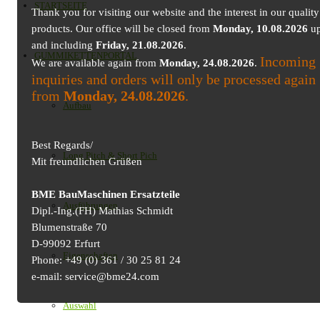
STARTSEITE
Thank you for visiting our website and the interest in our quality
products. Our office will be closed from
Monday, 10.08.2026
up
and including
Friday, 21.08.2026
.
GUMMIKETTENPORTAL
Incoming
We are available again from
Monday, 24.08.2026
.
inquiries and orders will only be processed again
from
Monday, 24.08.2026
.
Aufbau
Best Regards/
Long Pitch & Short Pich
Mit freundlichen Grüßen
BME BauMaschinen Ersatzteile
Ausführungen
Dipl.-Ing.(FH) Mathias Schmidt
Blumenstraße 70
D-99092 Erfurt
Eigenschaften
Phone: +49 (0) 361 / 30 25 81 24
e-mail: service@bme24.com
Auswahl