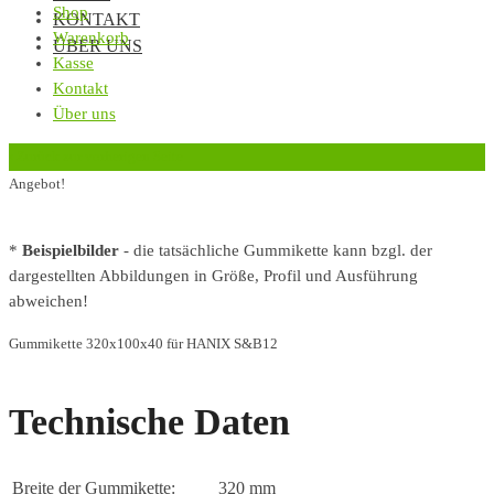
Shop
KONTAKT
Warenkorb
ÜBER UNS
Kasse
Kontakt
Über uns
‹
Zurück zur vorherigen Seite
Angebot!
*
Beispielbilder
- die tatsächliche Gummikette kann bzgl. der
dargestellten Abbildungen in Größe, Profil und Ausführung
abweichen!
Gummikette 320x100x40 für HANIX S&B12
Technische Daten
Breite der Gummikette:
320 mm