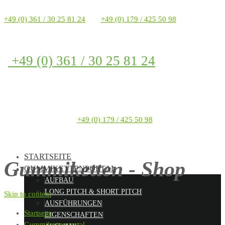
+49 (0) 361 / 30 25 81 24
+49 (0) 179 / 425 50 98
+49 (0) 361 / 30 25 81 24
+49 (0) 179 / 425 50 98
STARTSEITE
Gummiketten - Shop
GUMMIKETTENPORTAL
AUFBAU
LONG PITCH & SHORT PITCH
Skip to content
AUSFÜHRUNGEN
Startseite
EIGENSCHAFTEN
Gummikettenportal