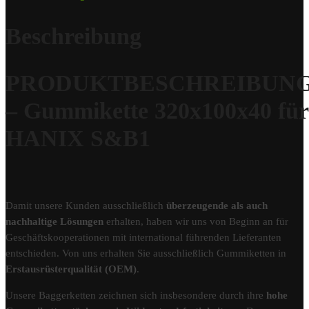
Beschreibung
PRODUKTBESCHREIBUN
– Gummikette 320x100x40 für
HANIX S&B1
Damit unsere Kunden ausschließlich
überzeugende als auch
nachhaltige Lösungen
erhalten, haben wir uns von Beginn an für
Geschäftskooperationen mit international führenden Lieferanten
entschieden. Von uns erhalten Sie ausschließlich Gummiketten in
Erstausrüsterqualität (OEM)
.
Unsere Baggerketten zeichnen sich insbesondere durch ihre
hohe