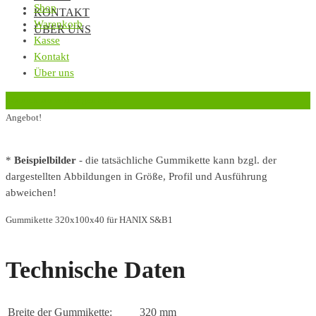
Shop
KONTAKT
Warenkorb
ÜBER UNS
Kasse
Kontakt
Über uns
‹
Zurück zur vorherigen Seite
Angebot!
*
Beispielbilder
- die tatsächliche Gummikette kann bzgl. der
dargestellten Abbildungen in Größe, Profil und Ausführung
abweichen!
Gummikette 320x100x40 für HANIX S&B1
Technische Daten
Breite der Gummikette:
320 mm