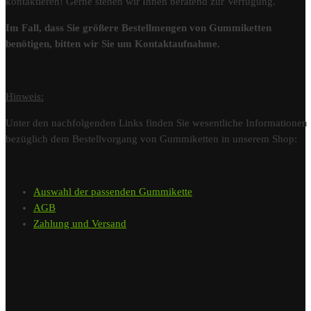
kontaktieren! Gerne stehen wir Ihnen beratend zur Verfügung.
Im Fall, dass Sie größere Bestellmengen von Gummiketten
benötigen, bitten wir Sie um Kontaktaufnahme.
Hinweis:
Unter den nachfolgenden Links finden Sie wesentliche Informationen
bezüglich dem Bestellvorgang von Gummiketten in unserem Shop:
Auswahl der passenden Gummikette
AGB
Zahlung und Versand