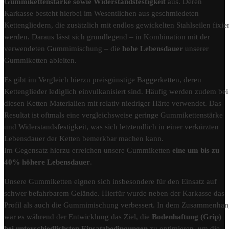
Gummikettenstärke sowie Widerstandsfestigkeit
aus. Deren
Karkasse besteht hierbei im Wesentlichen aus geschmiedeten
Kettengliedern, die zusätzlich mit endlos gewickelten Stahlseilen fixier
werden. Daraus lässt sich grundlegend – in Kombination mit der
verwendeten Gummimischung – die
hohe Lebensdauer
unserer
Gummiketten ableiten.
Es gibt im Vergleich hierzu preisgünstige Baggerketten, deren
Kettenglieder lediglich einvulkanisiert sind. Häufig werden zudem bei
diesen Ketten Materialien mit relativ niedriger Härte verwendet. Das
Resultat ist oftmals eine vergleichsweise geringe Gummikettenstärke
und Widerstandsfestigkeit, was sich letztendlich in einer verkürzten
Lebensdauer der Ketten bemerkbar machen kann.
Im Gegensatz hierzu erreichen unsere Gummiketten
eine um bis zu
40% höhere Lebensdauer
.
Unsere Gummiketten eignen sich insbesondere für den Einsatz auf
schwer befahrbarem Gelände. Hierfür wurde neben der Karkasse das
Profil als auch die Gummimischung verbessert. In dem Zusammenha
war es während der Entwicklung das Ziel, die
Bodenhaftung (Grip)
bei unterschiedlichsten Einsatzbedingungen
zu optimieren, um die