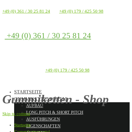
+49 (0) 361 / 30 25 81 24
+49 (0) 179 / 425 50 98
+49 (0) 361 / 30 25 81 24
+49 (0) 179 / 425 50 98
STARTSEITE
Gummiketten - Shop
GUMMIKETTENPORTAL
AUFBAU
LONG PITCH & SHORT PITCH
Skip to content
AUSFÜHRUNGEN
Startseite
EIGENSCHAFTEN
Gummikettenportal