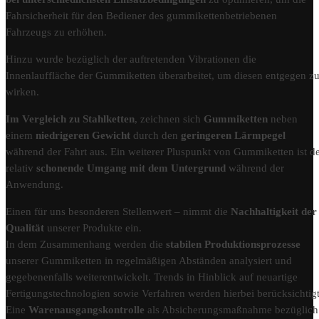
Fahrsicherheit für den Bediener des gummikettenbetriebenen
Fahrzeugs zu erhöhen.
Hinzu wurde bezüglich der auftretenden Vibrationen die
Innenlauffläche der Gummiketten überarbeitet, um diesen entgegen z
wirken.
Im Vergleich zu Stahlketten
, zeichnen sich
Gummiketten
neben
einem
niedrigeren Gewicht
durch den
geringeren Lärmpegel
während der Fahrt aus. Ein weiterer Pluspunkt von Gummiketten ist d
relativ
schonende Umgang mit dem Untergrund
während der
Anwendung.
Einen für uns besonderen Stellenwert – nimmt die
Nachhaltigkeit der
Qualität
unserer Produkte ein.
In dem Zusammenhang werden die
stabilen Produktionsprozesse
unserer Gummiketten in regelmäßigen Abständen analysiert und
gegebenenfalls weiterentwickelt. Trends in Hinblick auf neuartige
Fertigungstechnologien sowie Verfahren werden hierbei berücksichtigt
Eine
Warenausgangskontrolle
als Absicherungsmaßnahme bezüglich