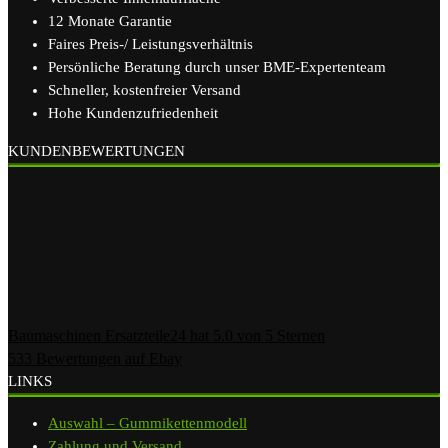
12 Monate Garantie
Faires Preis-/ Leistungsverhältnis
Persönliche Beratung durch unser BME-Expertenteam
Schneller, kostenfreier Versand
Hohe Kundenzufriedenheit
KUNDENBEWERTUNGEN
Baumaschinen Ersatzteile24
hat
5.0
von
5
Sternen
533
Bewertungen auf Ebay
LINKS
Auswahl – Gummikettenmodell
Zahlung und Versand