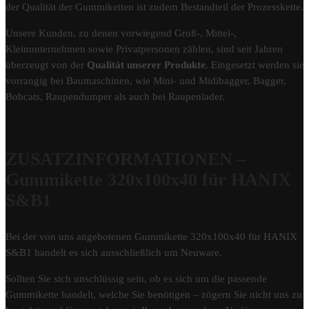
der Qualität der Gummiketten ist zudem Bestandteil der Prozesskette.
Unsere Kunden, zu denen vorwiegend Groß-, Mittel-,
Kleinunternehmen sowie Privatpersonen zählen, sind seit Jahren
überzeugt von der
Qualität unserer Produkte
. Eingesetzt werden sie
vorrangig bei Baumaschinen, wie Mini- und Midibagger, Bagger,
Bobcats, Raupendumper als auch bei Raupenlader.
ZUSATZINFORMATIONEN –
Gummikette 320x100x40 für HANIX
S&B1
Bei der von uns angebotenen Gummikette 320x100x40 für HANIX
S&B1 handelt es sich ausschließlich um Neuware.
Sollten Sie sich unschlüssig sein, ob es sich um die passende
Gummikette handelt, welche Sie benötigen – zögern Sie nicht uns zu