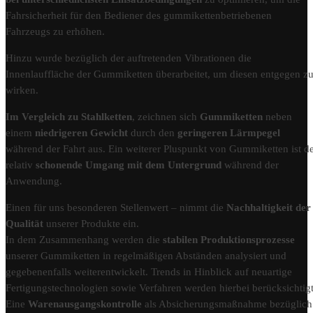
Fahrsicherheit für den Bediener des gummikettenbetriebenen
Fahrzeugs zu erhöhen.
Hinzu wurde bezüglich der auftretenden Vibrationen die
Innenlauffläche der Gummiketten überarbeitet, um diesen entgegen z
wirken.
Im Vergleich zu Stahlketten
, zeichnen sich
Gummiketten
neben
einem
niedrigeren Gewicht
durch den
geringeren Lärmpegel
während der Fahrt aus. Ein weiterer Pluspunkt von Gummiketten ist d
relativ
schonende Umgang mit dem Untergrund
während der
Anwendung.
Einen für uns besonderen Stellenwert – nimmt die
Nachhaltigkeit der
Qualität
unserer Produkte ein.
In dem Zusammenhang werden die
stabilen Produktionsprozesse
unserer Gummiketten in regelmäßigen Abständen analysiert und
gegebenenfalls weiterentwickelt. Trends in Hinblick auf neuartige
Fertigungstechnologien sowie Verfahren werden hierbei berücksichtigt
Eine
Warenausgangskontrolle
als Absicherungsmaßnahme bezüglich