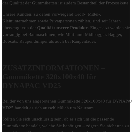
der Qualität der Gummiketten ist zudem Bestandteil der Prozesskette.
Unsere Kunden, zu denen vorwiegend Groß-, Mittel-,
Kleinunternehmen sowie Privatpersonen zählen, sind seit Jahren
überzeugt von der
Qualität unserer Produkte
. Eingesetzt werden sie
vorrangig bei Baumaschinen, wie Mini- und Midibagger, Bagger,
Bobcats, Raupendumper als auch bei Raupenlader.
ZUSATZINFORMATIONEN –
Gummikette 320x100x40 für
DYNAPAC VD25
Bei der von uns angebotenen Gummikette 320x100x40 für DYNAPA
VD25 handelt es sich ausschließlich um Neuware.
Sollten Sie sich unschlüssig sein, ob es sich um die passende
Gummikette handelt, welche Sie benötigen – zögern Sie nicht uns zu