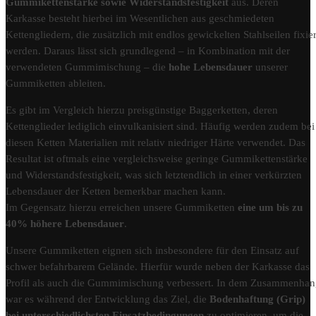
Gummikettenstärke sowie Widerstandsfestigkeit
aus. Deren
Karkasse besteht hierbei im Wesentlichen aus geschmiedeten
Kettengliedern, die zusätzlich mit endlos gewickelten Stahlseilen fixier
werden. Daraus lässt sich grundlegend – in Kombination mit der
verwendeten Gummimischung – die
hohe Lebensdauer
unserer
Gummiketten ableiten.
Es gibt im Vergleich hierzu preisgünstige Baggerketten, deren
Kettenglieder lediglich einvulkanisiert sind. Häufig werden zudem bei
diesen Ketten Materialien mit relativ niedriger Härte verwendet. Das
Resultat ist oftmals eine vergleichsweise geringe Gummikettenstärke
und Widerstandsfestigkeit, was sich letztendlich in einer verkürzten
Lebensdauer der Ketten bemerkbar machen kann.
Im Gegensatz hierzu erreichen unsere Gummiketten
eine um bis zu
40% höhere Lebensdauer
.
Unsere Gummiketten eignen sich insbesondere für den Einsatz auf
schwer befahrbarem Gelände. Hierfür wurde neben der Karkasse das
Profil als auch die Gummimischung verbessert. In dem Zusammenha
war es während der Entwicklung das Ziel, die
Bodenhaftung (Grip)
bei unterschiedlichsten Einsatzbedingungen
zu optimieren, um die