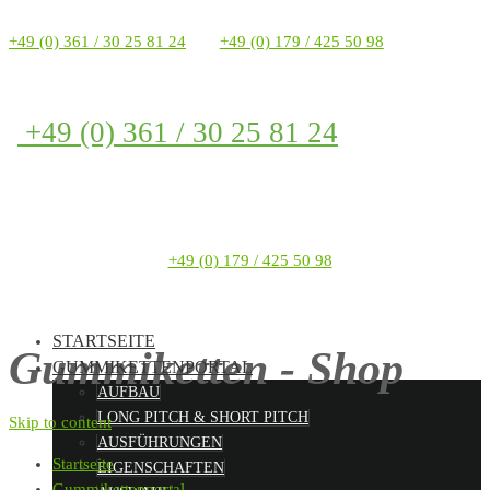
+49 (0) 361 / 30 25 81 24
+49 (0) 179 / 425 50 98
+49 (0) 361 / 30 25 81 24
+49 (0) 179 / 425 50 98
STARTSEITE
Gummiketten - Shop
GUMMIKETTENPORTAL
AUFBAU
LONG PITCH & SHORT PITCH
Skip to content
AUSFÜHRUNGEN
Startseite
EIGENSCHAFTEN
Gummikettenportal