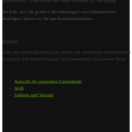
kontaktieren! Gerne stehen wir Ihnen beratend zur Verfügung.
Im Fall, dass Sie größere Bestellmengen von Gummiketten
benötigen, bitten wir Sie um Kontaktaufnahme.
Hinweis:
Unter den nachfolgenden Links finden Sie wesentliche Informationen
bezüglich dem Bestellvorgang von Gummiketten in unserem Shop:
Auswahl der passenden Gummikette
AGB
Zahlung und Versand