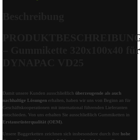
Beschreibung
PRODUKTBESCHREIBUN
– Gummikette 320x100x40 für
DYNAPAC VD25
Damit unsere Kunden ausschließlich
überzeugende als auch
nachhaltige Lösungen
erhalten, haben wir uns von Beginn an für
Geschäftskooperationen mit international führenden Lieferanten
entschieden. Von uns erhalten Sie ausschließlich Gummiketten in
Erstausrüsterqualität (OEM)
.
Unsere Baggerketten zeichnen sich insbesondere durch ihre
hohe