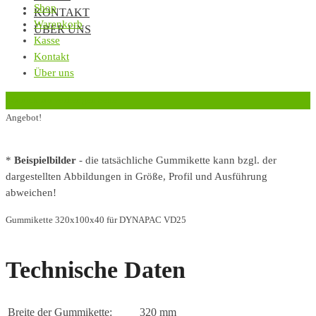
Shop
KONTAKT
Warenkorb
ÜBER UNS
Kasse
Kontakt
Über uns
‹
Zurück zur vorherigen Seite
Angebot!
*
Beispielbilder
- die tatsächliche Gummikette kann bzgl. der
dargestellten Abbildungen in Größe, Profil und Ausführung
abweichen!
Gummikette 320x100x40 für DYNAPAC VD25
Technische Daten
Breite der Gummikette:
320 mm