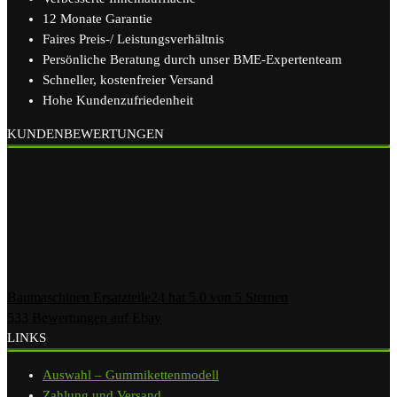
12 Monate Garantie
Faires Preis-/ Leistungsverhältnis
Persönliche Beratung durch unser BME-Expertenteam
Schneller, kostenfreier Versand
Hohe Kundenzufriedenheit
KUNDENBEWERTUNGEN
Baumaschinen Ersatzteile24
hat
5.0
von
5
Sternen
533
Bewertungen auf Ebay
LINKS
Auswahl – Gummikettenmodell
Zahlung und Versand