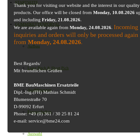
STARTSEITE
Thank you for visiting our website and the interest in our quality
products. Our office will be closed from
Monday, 10.08.2026
up
and including
Friday, 21.08.2026
.
GUMMIKETTENPORTAL
Incoming
We are available again from
Monday, 24.08.2026
.
inquiries and orders will only be processed again
from
Monday, 24.08.2026
.
Aufbau
Best Regards/
Long Pitch & Short Pich
Mit freundlichen Grüßen
BME BauMaschinen Ersatzteile
Ausführungen
Dipl.-Ing.(FH) Mathias Schmidt
Blumenstraße 70
D-99092 Erfurt
Eigenschaften
Phone: +49 (0) 361 / 30 25 81 24
e-mail: service@bme24.com
Auswahl