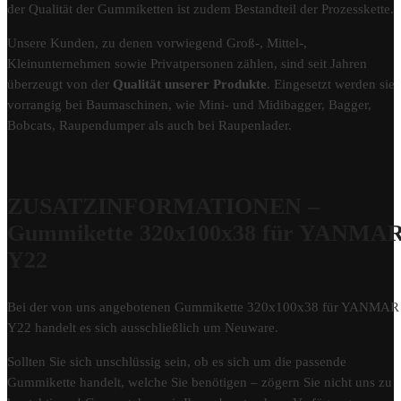
der Qualität der Gummiketten ist zudem Bestandteil der Prozesskette.
Unsere Kunden, zu denen vorwiegend Groß-, Mittel-,
Kleinunternehmen sowie Privatpersonen zählen, sind seit Jahren
überzeugt von der
Qualität unserer Produkte
. Eingesetzt werden sie
vorrangig bei Baumaschinen, wie Mini- und Midibagger, Bagger,
Bobcats, Raupendumper als auch bei Raupenlader.
ZUSATZINFORMATIONEN –
Gummikette 320x100x38 für YANMA
Y22
Bei der von uns angebotenen Gummikette 320x100x38 für YANMAR
Y22 handelt es sich ausschließlich um Neuware.
Sollten Sie sich unschlüssig sein, ob es sich um die passende
Gummikette handelt, welche Sie benötigen – zögern Sie nicht uns zu