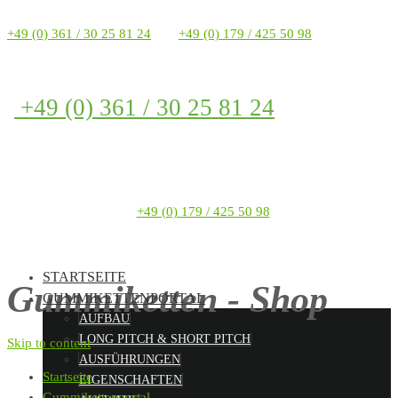
+49 (0) 361 / 30 25 81 24
+49 (0) 179 / 425 50 98
+49 (0) 361 / 30 25 81 24
+49 (0) 179 / 425 50 98
STARTSEITE
Gummiketten - Shop
GUMMIKETTENPORTAL
AUFBAU
LONG PITCH & SHORT PITCH
Skip to content
AUSFÜHRUNGEN
Startseite
EIGENSCHAFTEN
Gummikettenportal