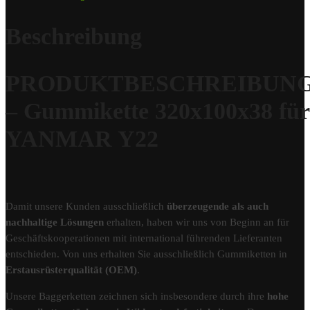
Beschreibung
PRODUKTBESCHREIBUN
– Gummikette 320x100x38 für
YANMAR Y22
Damit unsere Kunden ausschließlich
überzeugende als auch
nachhaltige Lösungen
erhalten, haben wir uns von Beginn an für
Geschäftskooperationen mit international führenden Lieferanten
entschieden. Von uns erhalten Sie ausschließlich Gummiketten in
Erstausrüsterqualität (OEM)
.
Unsere Baggerketten zeichnen sich insbesondere durch ihre
hohe