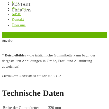
Shop
KONTAKT
Warenkorb
ÜBER UNS
Kasse
Kontakt
Über uns
‹
Zurück zur vorherigen Seite
Angebot!
*
Beispielbilder
- die tatsächliche Gummikette kann bzgl. der
dargestellten Abbildungen in Größe, Profil und Ausführung
abweichen!
Gummikette 320x100x38 für YANMAR Y22
Technische Daten
Breite der Gummikette:
320 mm