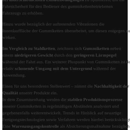
Fahrsicherheit für den Bediener des gummikettenbetriebenen
Fahrzeugs zu erhöhen.
Hinzu wurde bezüglich der auftretenden Vibrationen die
Innenlauffläche der Gummiketten überarbeitet, um diesen entgegen z
wirken.
Im Vergleich zu Stahlketten
, zeichnen sich
Gummiketten
neben
einem
niedrigeren Gewicht
durch den
geringeren Lärmpegel
während der Fahrt aus. Ein weiterer Pluspunkt von Gummiketten ist d
relativ
schonende Umgang mit dem Untergrund
während der
Anwendung.
Einen für uns besonderen Stellenwert – nimmt die
Nachhaltigkeit der
Qualität
unserer Produkte ein.
In dem Zusammenhang werden die
stabilen Produktionsprozesse
unserer Gummiketten in regelmäßigen Abständen analysiert und
gegebenenfalls weiterentwickelt. Trends in Hinblick auf neuartige
Fertigungstechnologien sowie Verfahren werden hierbei berücksichtigt
Eine
Warenausgangskontrolle
als Absicherungsmaßnahme bezüglich