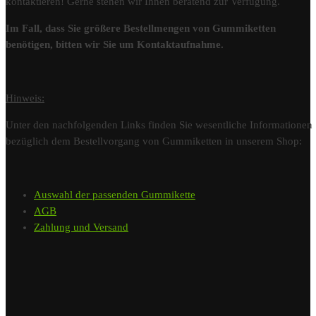
kontaktieren! Gerne stehen wir Ihnen beratend zur Verfügung.
Im Fall, dass Sie größere Bestellmengen von Gummiketten
benötigen, bitten wir Sie um Kontaktaufnahme.
Hinweis:
Unter den nachfolgenden Links finden Sie wesentliche Informationen
bezüglich dem Bestellvorgang von Gummiketten in unserem Shop:
Auswahl der passenden Gummikette
AGB
Zahlung und Versand