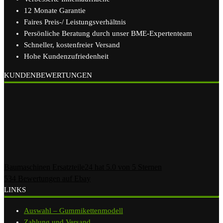
12 Monate Garantie
Faires Preis-/ Leistungsverhältnis
Persönliche Beratung durch unser BME-Expertenteam
Schneller, kostenfreier Versand
Hohe Kundenzufriedenheit
KUNDENBEWERTUNGEN
Baumaschinen Ersatzteile24
hat
5.0
von
5
Sternen
534
Bewertungen auf Ebay
LINKS
Auswahl – Gummikettenmodell
Zahlung und Versand