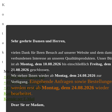
K
o
n
t
Sehr geehrte Damen und Herren,
a
k
vielen Dank für Ihren Besuch auf unserer Website und dem dami
verbundenen Interesse an unseren Qualitätsprodukten. Unser Bü
t
ist ab
Montag, dem 10.08.2026
bis einschließlich
Freitag, dem
21.08.2026
geschlossen.
Mo
-
Fr
: 9.00 - 17.00 Uhr
Wir stehen Ihnen wieder ab
Montag, dem 24.08.2026
zur
+49 (0) 361 / 30 25 81 24
Eingehende Anfragen sowie Bestellunge
Verfügung.
+49 (0) 361 / 41 77 03 30
werden erst ab
Montag, dem 24.08.2026
wieder
+49 (0) 179 / 425 50 98
bearbeitet.
Kontaktformular
Kontakt per E-Mail
Dear Sir or Madam,