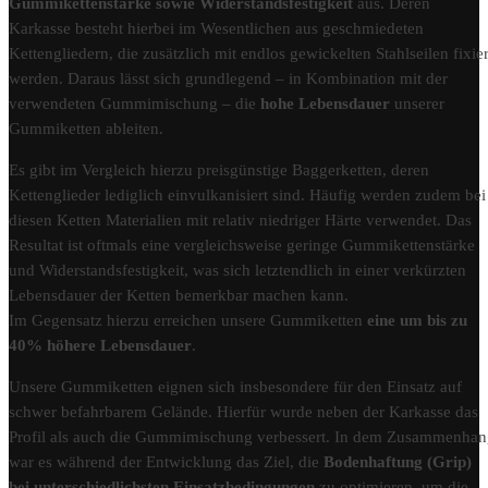
Gummikettenstärke sowie Widerstandsfestigkeit
aus. Deren
Karkasse besteht hierbei im Wesentlichen aus geschmiedeten
Kettengliedern, die zusätzlich mit endlos gewickelten Stahlseilen fixier
werden. Daraus lässt sich grundlegend – in Kombination mit der
verwendeten Gummimischung – die
hohe Lebensdauer
unserer
Gummiketten ableiten.
Es gibt im Vergleich hierzu preisgünstige Baggerketten, deren
Kettenglieder lediglich einvulkanisiert sind. Häufig werden zudem bei
diesen Ketten Materialien mit relativ niedriger Härte verwendet. Das
Resultat ist oftmals eine vergleichsweise geringe Gummikettenstärke
und Widerstandsfestigkeit, was sich letztendlich in einer verkürzten
Lebensdauer der Ketten bemerkbar machen kann.
Im Gegensatz hierzu erreichen unsere Gummiketten
eine um bis zu
40% höhere Lebensdauer
.
Unsere Gummiketten eignen sich insbesondere für den Einsatz auf
schwer befahrbarem Gelände. Hierfür wurde neben der Karkasse das
Profil als auch die Gummimischung verbessert. In dem Zusammenha
war es während der Entwicklung das Ziel, die
Bodenhaftung (Grip)
bei unterschiedlichsten Einsatzbedingungen
zu optimieren, um die