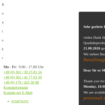
K
o
n
Sehr geehrte
t
vielen Dank f
a
Qualitätsprodu
21.08.2026
ge
k
Wir stehen Ih
t
Bestellung
Mo
-
Fr
: 9.00 - 17.00 Uhr
Dear Sir or 
+49 (0) 361 / 30 25 81 24
+49 (0) 361 / 41 77 03 30
Thank you for 
+49 (0) 179 / 425 50 98
Monday, 10.0
Kontaktformular
We are availa
Kontakt per E-Mail
processed 
STARTSEITE