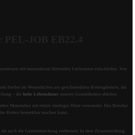
 PEL-JOB EB22.4
erationen mit international führenden Lieferanten entschieden. Von
eht hierbei im Wesentlichen aus geschmiedeten Kettengliedern, die
schung – die
hohe Lebensdauer
unserer Gummiketten ableiten.
tten Materialien mit relativ niedriger Härte verwendet. Das Resultat
er der Ketten bemerkbar machen kann.
fil als auch die Gummimischung verbessert. In dem Zusammenhang