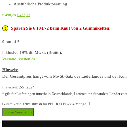
Ausführliche Produktberatung
€
490,28
€
455,77
Sparen Sie € 104,72 beim Kauf von 2 Gummiketten!
0
out of 5
inklusive 19% dt. MwSt. (Brutto),
Versand: kostenlos
Hinweis:
Der Gesamtpreis hängt vom MwSt.-Satz des Lieferlandes und der Kunde
Lieferzeit:
2-5 Tage*
* gilt für Lieferungen innerhalb Deutschlands, Lieferzeiten für andere Länder ent
Gummikette 320x100x38 für PEL-JOB EB22.4 Menge
In den Warenkorb