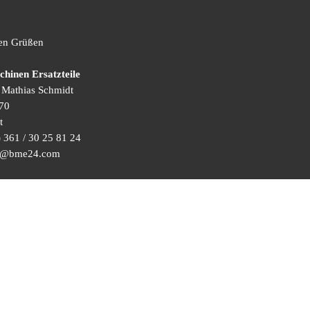
hen Grüßen
inen Ersatzteile
) Mathias Schmidt
70
t
 361 / 30 25 81 24
ice@bme24.com