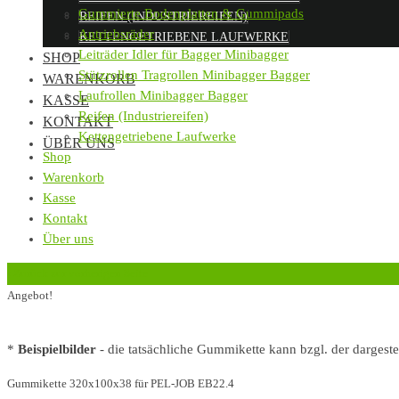
Gummierte Bodenplatten & Gummipads
REIFEN (INDUSTRIEREIFEN)
Antriebsräder
KETTENGETRIEBENE LAUFWERKE
Leiträder Idler für Bagger Minibagger
SHOP
Stützrollen Tragrollen Minibagger Bagger
WARENKORB
Laufrollen Minibagger Bagger
KASSE
Reifen (Industriereifen)
KONTAKT
Kettengetriebene Laufwerke
ÜBER UNS
Shop
Warenkorb
Kasse
Kontakt
Über uns
‹
Zurück zur vorherigen Seite
Angebot!
*
Beispielbilder
- die tatsächliche Gummikette kann bzgl. der dargest
Gummikette 320x100x38 für PEL-JOB EB22.4