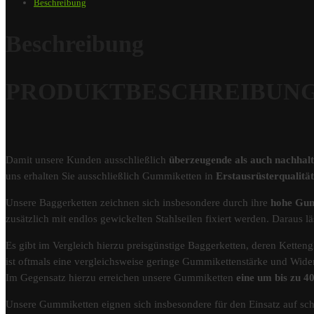
Beschreibung
Beschreibung
PRODUKTBESCHREIBUNG – G
Damit unsere Kunden ausschließlich
überzeugende als auch nachhal
uns erhalten Sie ausschließlich Gummiketten in
Erstausrüsterqualit
Unsere Baggerketten zeichnen sich insbesondere durch ihre
hohe Gum
zusätzlich mit endlos gewickelten Stahlseilen fixiert werden. Darau
Es gibt im Vergleich hierzu preisgünstige Baggerketten, deren Kettengl
ist oftmals eine vergleichsweise geringe Gummikettenstärke und Wider
Im Gegensatz hierzu erreichen unsere Gummiketten
eine um bis zu 
Unsere Gummiketten eignen sich insbesondere für den Einsatz auf s