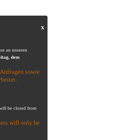
x
sse an unseren
itag, dem
Anfragen sowie
beitet.
 will be closed from
ers will only be