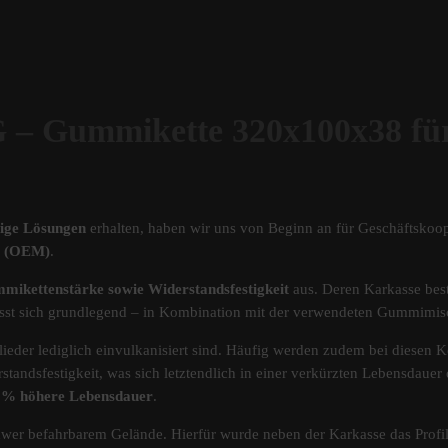
ummikette 320x100x38 für
tige Lösungen
erhalten, haben wir uns von Beginn an für Geschäftskoop
ät (OEM)
.
mikettenstärke sowie Widerstandsfestigkeit
aus. Deren Karkasse best
s lässt sich grundlegend – in Kombination mit der verwendeten Gummimi
ieder lediglich einvulkanisiert sind. Häufig werden zudem bei diesen Ke
standsfestigkeit, was sich letztendlich in einer verkürzten Lebensdau
40% höhere Lebensdauer
.
chwer befahrbarem Gelände. Hierfür wurde neben der Karkasse das Pro