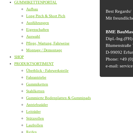
GUMMIKETTENPORTAL
Aufbau
Best Regards/
Long Pitch & Short Pich
Mit freundlic
Ausführungen
Eigenschaften
BME BauMasch
Auswahl
Dipl.-Ing.(FH
Pflege, Wartung, Fahrweise
Blumenstraße 
Montage / Demontage
D-99092 Erfur
SHOP
Phone: +49 (0)
PRODUKTSORTIMENT
e-mail: serv
Überblick - Fahrwerksteile
Fahrantriebe
Gummiketten
Stahlketten
Gummierte Bodenplatten & Gummipads
Antriebsräder
Leiträder
Stützrollen
Laufrollen
Reifen