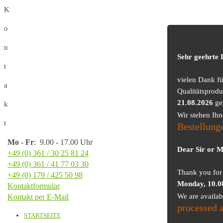
K
o
n
Sehr geehrte
t
vielen Dank f
a
Qualitätsprodu
21.08.2026
ge
k
Wir stehen Ih
t
Bestellung
Mo
-
Fr
: 9.00 - 17.00 Uhr
Dear Sir or 
+49 (0) 361 / 30 25 81 24
+49 (0) 361 / 41 77 03 30
Thank you for 
+49 (0) 179 / 425 50 98
Monday, 10.0
Kontaktformular
We are availa
Kontakt per E-Mail
processed 
STARTSEITE