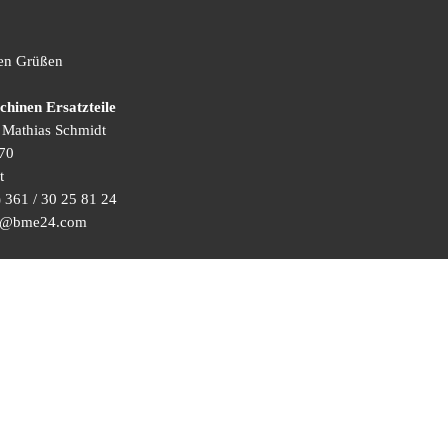
hen Grüßen
inen Ersatzteile
) Mathias Schmidt
70
t
 361 / 30 25 81 24
ice@bme24.com