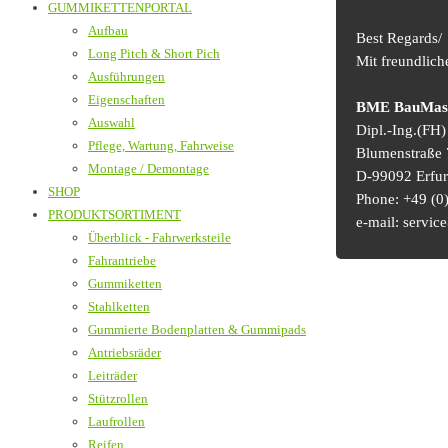
GUMMIKETTENPORTAL
Aufbau
Best Regards/
Long Pitch & Short Pich
Mit freundlic
Ausführungen
Eigenschaften
BME BauMasch
Auswahl
Dipl.-Ing.(FH
Pflege, Wartung, Fahrweise
Blumenstraße 
Montage / Demontage
D-99092 Erfur
SHOP
Phone: +49 (0)
PRODUKTSORTIMENT
e-mail: serv
Überblick - Fahrwerksteile
Fahrantriebe
Gummiketten
Stahlketten
Gummierte Bodenplatten & Gummipads
Antriebsräder
Leiträder
Stützrollen
Laufrollen
Reifen