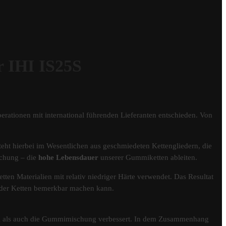
IHI IS25S
erationen mit international führenden Lieferanten entschieden. Von
eht hierbei im Wesentlichen aus geschmiedeten Kettengliedern, die
schung – die
hohe Lebensdauer
unserer Gummiketten ableiten.
tten Materialien mit relativ niedriger Härte verwendet. Das Resultat
er der Ketten bemerkbar machen kann.
fil als auch die Gummimischung verbessert. In dem Zusammenhang