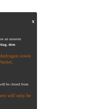
x
sse an unseren
itag, dem
Anfragen sowie
beitet.
 will be closed from
ers will only be