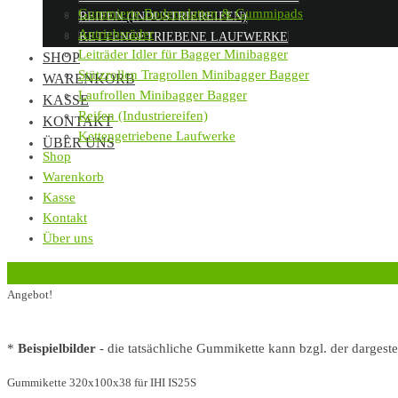
Gummierte Bodenplatten & Gummipads
REIFEN (INDUSTRIEREIFEN)
Antriebsräder
KETTENGETRIEBENE LAUFWERKE
Leiträder Idler für Bagger Minibagger
SHOP
Stützrollen Tragrollen Minibagger Bagger
WARENKORB
Laufrollen Minibagger Bagger
KASSE
Reifen (Industriereifen)
KONTAKT
Kettengetriebene Laufwerke
ÜBER UNS
Shop
Warenkorb
Kasse
Kontakt
Über uns
‹
Zurück zur vorherigen Seite
Angebot!
*
Beispielbilder
- die tatsächliche Gummikette kann bzgl. der dargest
Gummikette 320x100x38 für IHI IS25S