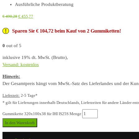
Ausführliche Produktberatung
€
490,28
€
455,77
Sparen Sie € 104,72 beim Kauf von 2 Gummiketten!
0
out of 5
inklusive 19% dt. MwSt. (Brutto),
Versand: kostenlos
Hinweis:
Der Gesamtpreis hängt vom MwSt.-Satz des Lieferlandes und der Kunde
Lieferzeit:
2-5 Tage*
* gilt für Lieferungen innerhalb Deutschlands, Lieferzeiten für andere Länder ent
Gummikette 320x100x38 für IHI IS25S Menge
In den Warenkorb