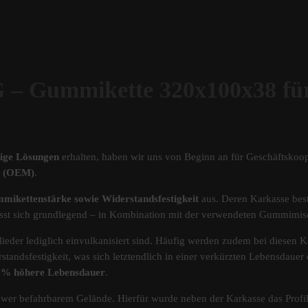
ummikette 320x100x38 für 
tige Lösungen
erhalten, haben wir uns von Beginn an für Geschäftskoop
ät (OEM)
.
mikettenstärke sowie Widerstandsfestigkeit
aus. Deren Karkasse best
s lässt sich grundlegend – in Kombination mit der verwendeten Gummimi
ieder lediglich einvulkanisiert sind. Häufig werden zudem bei diesen Ke
standsfestigkeit, was sich letztendlich in einer verkürzten Lebensdau
40% höhere Lebensdauer
.
chwer befahrbarem Gelände. Hierfür wurde neben der Karkasse das Pro