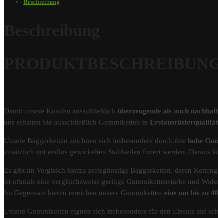
Beschreibung
Beschreibung
PRODUKTBESCHREIBUNG – G
Damit unsere Kunden ausschließlich
überzeugende als auch nachhal
uns erhalten Sie ausschließlich Gummiketten in
Erstausrüsterqualit
Unsere Baggerketten zeichnen sich insbesondere durch ihre
hohe Gum
zusätzlich mit endlos gewickelten Stahlseilen fixiert werden. Darau
Es gibt im Vergleich hierzu preisgünstige Baggerketten, deren Kettengl
ist oftmals eine vergleichsweise geringe Gummikettenstärke und Wider
Im Gegensatz hierzu erreichen unsere Gummiketten
eine um bis zu 
Unsere Gummiketten eignen sich insbesondere für den Einsatz auf s