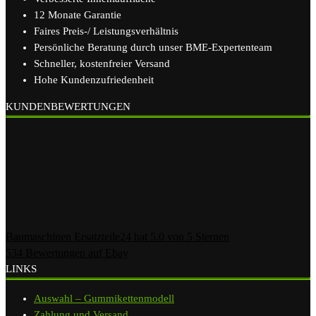
12 Monate Garantie
Faires Preis-/ Leistungsverhältnis
Persönliche Beratung durch unser BME-Expertenteam
Schneller, kostenfreier Versand
Hohe Kundenzufriedenheit
KUNDENBEWERTUNGEN
Baumaschinen Ersatzteile24
hat
5.0
von
5
Sternen
534
Bewertungen auf Ebay
LINKS
Auswahl – Gummikettenmodell
Zahlung und Versand