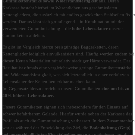
Gummikettenstärke sowie Widerstandsfestigkeit
aus. Deren
Karkasse besteht hierbei im Wesentlichen aus geschmiedeten
Kettengliedern, die zusätzlich mit endlos gewickelten Stahlseilen fixier
werden. Daraus lässt sich grundlegend – in Kombination mit der
verwendeten Gummimischung – die
hohe Lebensdauer
unserer
Gummiketten ableiten.
Es gibt im Vergleich hierzu preisgünstige Baggerketten, deren
Kettenglieder lediglich einvulkanisiert sind. Häufig werden zudem bei
diesen Ketten Materialien mit relativ niedriger Härte verwendet. Das
Resultat ist oftmals eine vergleichsweise geringe Gummikettenstärke
und Widerstandsfestigkeit, was sich letztendlich in einer verkürzten
Lebensdauer der Ketten bemerkbar machen kann.
Im Gegensatz hierzu erreichen unsere Gummiketten
eine um bis zu
40% höhere Lebensdauer
.
Unsere Gummiketten eignen sich insbesondere für den Einsatz auf
schwer befahrbarem Gelände. Hierfür wurde neben der Karkasse das
Profil als auch die Gummimischung verbessert. In dem Zusammenha
war es während der Entwicklung das Ziel, die
Bodenhaftung (Grip)
bei unterschiedlichsten Einsatzbedingungen
zu optimieren, um die