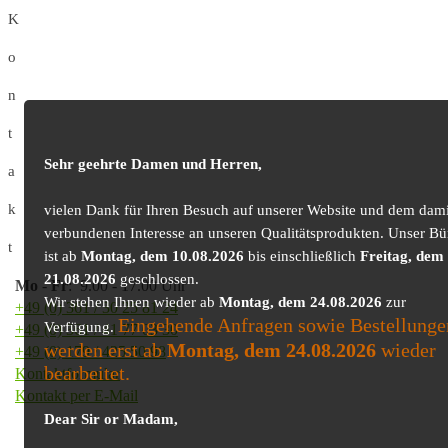
K
o
n
t
Sehr geehrte Damen und Herren,
a
k
vielen Dank für Ihren Besuch auf unserer Website und dem dami
verbundenen Interesse an unseren Qualitätsprodukten. Unser Bü
t
ist ab
Montag, dem 10.08.2026
bis einschließlich
Freitag, dem
21.08.2026
geschlossen.
Mo
-
Fr
: 9.00 - 17.00 Uhr
Wir stehen Ihnen wieder ab
Montag, dem 24.08.2026
zur
+49 (0) 361 / 30 25 81 24
Eingehende Anfragen sowie Bestellunge
Verfügung.
+49 (0) 361 / 41 77 03 30
werden erst ab
Montag, dem 24.08.2026
wieder
+49 (0) 179 / 425 50 98
bearbeitet.
Kontaktformular
Kontakt per E-Mail
Dear Sir or Madam,