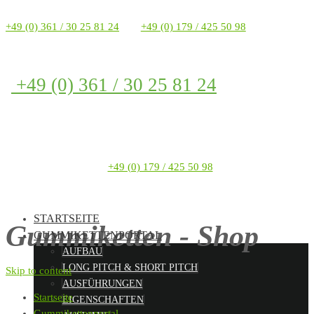
+49 (0) 361 / 30 25 81 24
+49 (0) 179 / 425 50 98
+49 (0) 361 / 30 25 81 24
+49 (0) 179 / 425 50 98
STARTSEITE
Gummiketten - Shop
GUMMIKETTENPORTAL
AUFBAU
LONG PITCH & SHORT PITCH
Skip to content
AUSFÜHRUNGEN
Startseite
EIGENSCHAFTEN
Gummikettenportal