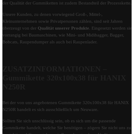
der Qualität der Gummiketten ist zudem Bestandteil der Prozesskette.
Unsere Kunden, zu denen vorwiegend Groß-, Mittel-,
Kleinunternehmen sowie Privatpersonen zählen, sind seit Jahren
überzeugt von der
Qualität unserer Produkte
. Eingesetzt werden sie
vorrangig bei Baumaschinen, wie Mini- und Midibagger, Bagger,
Bobcats, Raupendumper als auch bei Raupenlader.
ZUSATZINFORMATIONEN –
Gummikette 320x100x38 für HANIX
N250R
Bei der von uns angebotenen Gummikette 320x100x38 für HANIX
N250R handelt es sich ausschließlich um Neuware.
Sollten Sie sich unschlüssig sein, ob es sich um die passende
Gummikette handelt, welche Sie benötigen – zögern Sie nicht uns zu