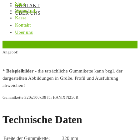
Shop
KONTAKT
Warenkorb
ÜBER UNS
Kasse
Kontakt
Über uns
‹
Zurück zur vorherigen Seite
Angebot!
*
Beispielbilder
- die tatsächliche Gummikette kann bzgl. der
dargestellten Abbildungen in Größe, Profil und Ausführung
abweichen!
Gummikette 320x100x38 für HANIX N250R
Technische Daten
Breite der Gummikette:
320 mm