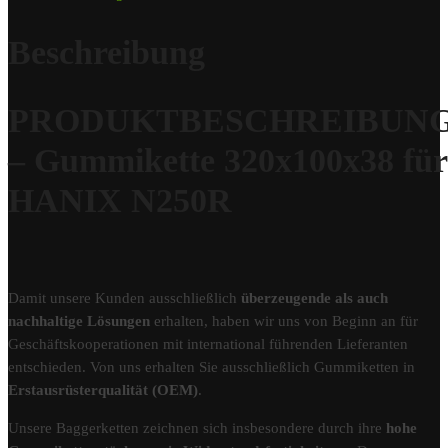
Beschreibung
PRODUKTBESCHREIBUN
– Gummikette 320x100x38 für
HANIX N250R
Damit unsere Kunden ausschließlich
überzeugende als auch
nachhaltige Lösungen
erhalten, haben wir uns von Beginn an für
Geschäftskooperationen mit international führenden Lieferanten
entschieden. Von uns erhalten Sie ausschließlich Gummiketten in
Erstausrüsterqualität (OEM)
.
Unsere Baggerketten zeichnen sich insbesondere durch ihre
hohe