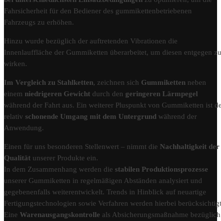
Fahrsicherheit für den Bediener des gummikettenbetriebenen
Fahrzeugs zu erhöhen.
Hinzu wurde bezüglich der auftretenden Vibrationen die
Innenlauffläche der Gummiketten überarbeitet, um diesen entgegen z
wirken.
Im Vergleich zu Stahlketten
, zeichnen sich
Gummiketten
neben
einem
niedrigeren Gewicht
durch den
geringeren Lärmpegel
während der Fahrt aus. Ein weiterer Pluspunkt von Gummiketten ist d
relativ
schonende Umgang mit dem Untergrund
während der
Anwendung.
Einen für uns besonderen Stellenwert – nimmt die
Nachhaltigkeit der
Qualität
unserer Produkte ein.
In dem Zusammenhang werden die
stabilen Produktionsprozesse
unserer Gummiketten in regelmäßigen Abständen analysiert und
gegebenenfalls weiterentwickelt. Trends in Hinblick auf neuartige
Fertigungstechnologien sowie Verfahren werden hierbei berücksichtigt
Eine
Warenausgangskontrolle
als Absicherungsmaßnahme bezüglich