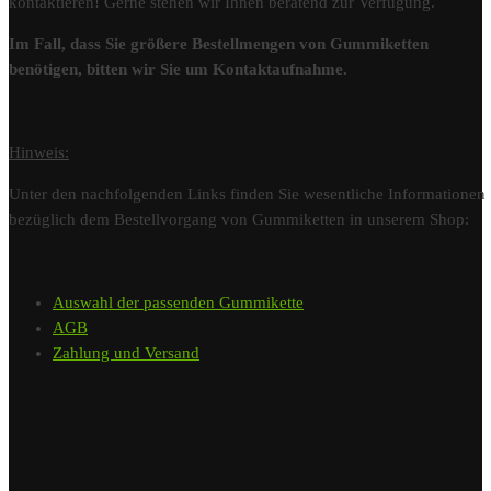
kontaktieren! Gerne stehen wir Ihnen beratend zur Verfügung.
Im Fall, dass Sie größere Bestellmengen von Gummiketten
benötigen, bitten wir Sie um Kontaktaufnahme.
Hinweis:
Unter den nachfolgenden Links finden Sie wesentliche Informationen
bezüglich dem Bestellvorgang von Gummiketten in unserem Shop:
Auswahl der passenden Gummikette
AGB
Zahlung und Versand