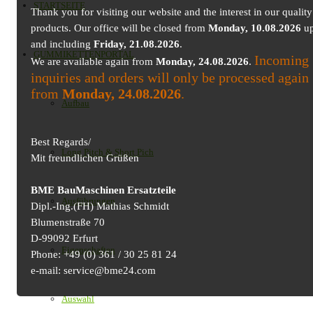
STARTSEITE
Thank you for visiting our website and the interest in our quality
products. Our office will be closed from
Monday, 10.08.2026
up
and including
Friday, 21.08.2026
.
GUMMIKETTENPORTAL
Incoming
We are available again from
Monday, 24.08.2026
.
inquiries and orders will only be processed again
from
Monday, 24.08.2026
.
Aufbau
Best Regards/
Long Pitch & Short Pich
Mit freundlichen Grüßen
BME BauMaschinen Ersatzteile
Ausführungen
Dipl.-Ing.(FH) Mathias Schmidt
Blumenstraße 70
D-99092 Erfurt
Eigenschaften
Phone: +49 (0) 361 / 30 25 81 24
e-mail: service@bme24.com
Auswahl