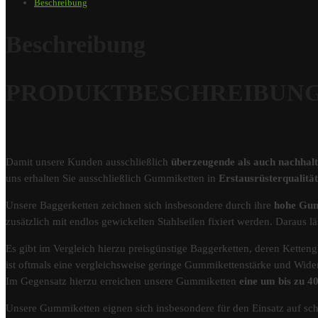
Beschreibung
Beschreibung
PRODUKTBESCHREIBUNG – G
Damit unsere Kunden ausschließlich
überzeugende als auch nachhal
uns erhalten Sie ausschließlich Gummiketten in
Erstausrüsterqualit
Unsere Baggerketten zeichnen sich insbesondere durch ihre
hohe Gum
zusätzlich mit endlos gewickelten Stahlseilen fixiert werden. Darau
Es gibt im Vergleich hierzu preisgünstige Baggerketten, deren Kettengl
ist oftmals eine vergleichsweise geringe Gummikettenstärke und Wider
Im Gegensatz hierzu erreichen unsere Gummiketten
eine um bis zu 
Unsere Gummiketten eignen sich insbesondere für den Einsatz auf s