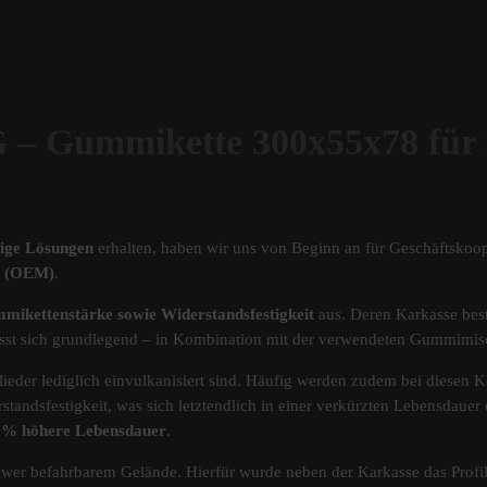
ummikette 300x55x78 für
tige Lösungen
erhalten, haben wir uns von Beginn an für Geschäftskoop
ät (OEM)
.
mikettenstärke sowie Widerstandsfestigkeit
aus. Deren Karkasse best
s lässt sich grundlegend – in Kombination mit der verwendeten Gummimi
ieder lediglich einvulkanisiert sind. Häufig werden zudem bei diesen Ke
standsfestigkeit, was sich letztendlich in einer verkürzten Lebensdau
40% höhere Lebensdauer
.
chwer befahrbarem Gelände. Hierfür wurde neben der Karkasse das Pro