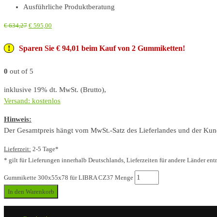
Ausführliche Produktberatung
€
634,27
€
595,00
Sparen Sie € 94,01 beim Kauf von 2 Gummiketten!
0
out of 5
inklusive 19% dt. MwSt. (Brutto),
Versand: kostenlos
Hinweis:
Der Gesamtpreis hängt vom MwSt.-Satz des Lieferlandes und der Kunde
Lieferzeit:
2-5 Tage*
* gilt für Lieferungen innerhalb Deutschlands, Lieferzeiten für andere Länder ent
Gummikette 300x55x78 für LIBRA CZ37 Menge
In den Warenkorb