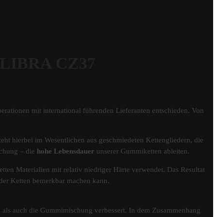
 LIBRA CZ37
erationen mit international führenden Lieferanten entschieden. Von
eht hierbei im Wesentlichen aus geschmiedeten Kettengliedern, die
schung – die
hohe Lebensdauer
unserer Gummiketten ableiten.
tten Materialien mit relativ niedriger Härte verwendet. Das Resultat
er der Ketten bemerkbar machen kann.
fil als auch die Gummimischung verbessert. In dem Zusammenhang