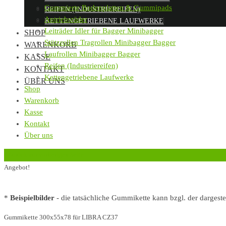
Gummierte Bodenplatten & Gummipads
REIFEN (INDUSTRIEREIFEN)
Antriebsräder
KETTENGETRIEBENE LAUFWERKE
Leiträder Idler für Bagger Minibagger
SHOP
Stützrollen Tragrollen Minibagger Bagger
WARENKORB
Laufrollen Minibagger Bagger
KASSE
Reifen (Industriereifen)
KONTAKT
Kettengetriebene Laufwerke
ÜBER UNS
Shop
Warenkorb
Kasse
Kontakt
Über uns
‹
Zurück zur vorherigen Seite
Angebot!
*
Beispielbilder
- die tatsächliche Gummikette kann bzgl. der dargest
Gummikette 300x55x78 für LIBRA CZ37