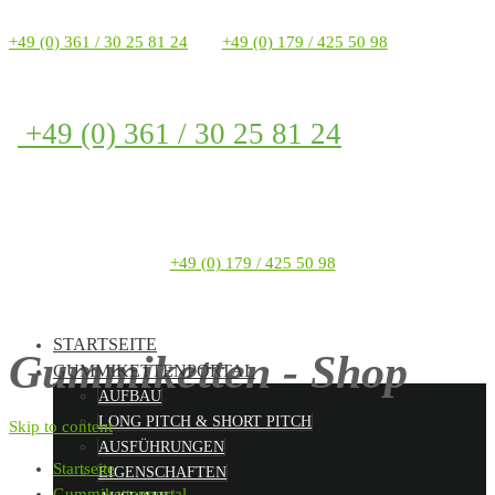
+49 (0) 361 / 30 25 81 24
+49 (0) 179 / 425 50 98
+49 (0) 361 / 30 25 81 24
+49 (0) 179 / 425 50 98
STARTSEITE
Gummiketten - Shop
GUMMIKETTENPORTAL
AUFBAU
LONG PITCH & SHORT PITCH
Skip to content
AUSFÜHRUNGEN
Startseite
EIGENSCHAFTEN
Gummikettenportal