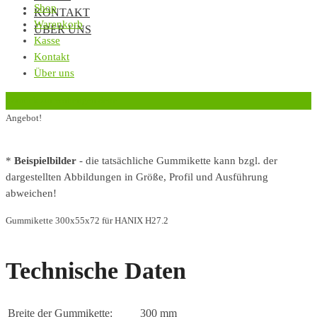
Shop
KONTAKT
Warenkorb
ÜBER UNS
Kasse
Kontakt
Über uns
‹
Zurück zur vorherigen Seite
Angebot!
*
Beispielbilder
- die tatsächliche Gummikette kann bzgl. der
dargestellten Abbildungen in Größe, Profil und Ausführung
abweichen!
Gummikette 300x55x72 für HANIX H27.2
Technische Daten
Breite der Gummikette:
300 mm