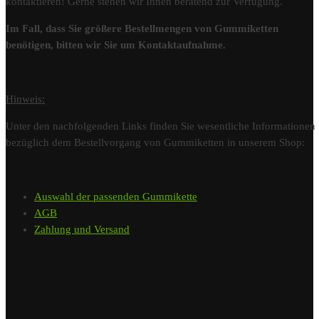
kontaktieren! Gerne stehen wir Ihnen beratend zur Verfügung.
Im Fall, dass Sie größere Bestellmengen von Gummiketten
benötigen, bitten wir Sie um Kontaktaufnahme.
Hinweis:
Unter den nachfolgenden Links finden Sie wesentliche Informationen
bezüglich dem Bestellvorgang von Gummiketten in unserem Shop:
Auswahl der passenden Gummikette
AGB
Zahlung und Versand