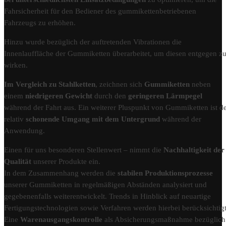
Fahrsicherheit für den Bediener des gummikettenbetriebenen
Fahrzeugs zu erhöhen.
Hinzu wurde bezüglich der auftretenden Vibrationen die
Innenlauffläche der Gummiketten überarbeitet, um diesen entgegen z
wirken.
Im Vergleich zu Stahlketten
, zeichnen sich
Gummiketten
neben
einem
niedrigeren Gewicht
durch den
geringeren Lärmpegel
während der Fahrt aus. Ein weiterer Pluspunkt von Gummiketten ist d
relativ
schonende Umgang mit dem Untergrund
während der
Anwendung.
Einen für uns besonderen Stellenwert – nimmt die
Nachhaltigkeit der
Qualität
unserer Produkte ein.
In dem Zusammenhang werden die
stabilen Produktionsprozesse
unserer Gummiketten in regelmäßigen Abständen analysiert und
gegebenenfalls weiterentwickelt. Trends in Hinblick auf neuartige
Fertigungstechnologien sowie Verfahren werden hierbei berücksichtigt
Eine
Warenausgangskontrolle
als Absicherungsmaßnahme bezüglich