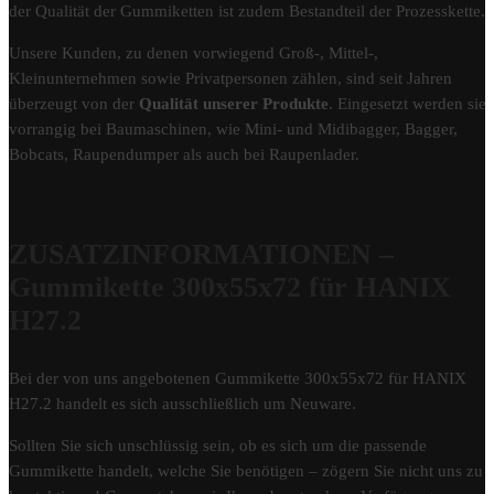
der Qualität der Gummiketten ist zudem Bestandteil der Prozesskette.
Unsere Kunden, zu denen vorwiegend Groß-, Mittel-,
Kleinunternehmen sowie Privatpersonen zählen, sind seit Jahren
überzeugt von der
Qualität unserer Produkte
. Eingesetzt werden sie
vorrangig bei Baumaschinen, wie Mini- und Midibagger, Bagger,
Bobcats, Raupendumper als auch bei Raupenlader.
ZUSATZINFORMATIONEN –
Gummikette 300x55x72 für HANIX
H27.2
Bei der von uns angebotenen Gummikette 300x55x72 für HANIX
H27.2 handelt es sich ausschließlich um Neuware.
Sollten Sie sich unschlüssig sein, ob es sich um die passende
Gummikette handelt, welche Sie benötigen – zögern Sie nicht uns zu