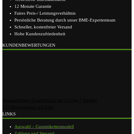
12 Monate Garantie
Faires Preis-/ Leistungsverhältnis
Persönliche Beratung durch unser BME-Expertenteam
Schneller, kostenfreier Versand
Hohe Kundenzufriedenheit
KUNDENBEWERTUNGEN
Baumaschinen Ersatzteile24
hat
5.0
von
5
Sternen
533
Bewertungen auf Ebay
LINKS
Auswahl – Gummikettenmodell
Zahlung und Versand