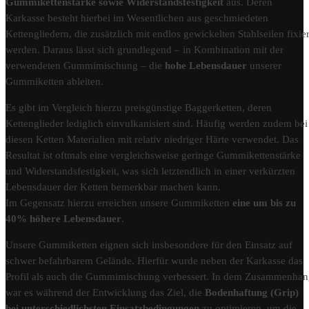
Gummikettenstärke sowie Widerstandsfestigkeit
aus. Deren
Karkasse besteht hierbei im Wesentlichen aus geschmiedeten
Kettengliedern, die zusätzlich mit endlos gewickelten Stahlseilen fixier
werden. Daraus lässt sich grundlegend – in Kombination mit der
verwendeten Gummimischung – die
hohe Lebensdauer
unserer
Gummiketten ableiten.
Es gibt im Vergleich hierzu preisgünstige Baggerketten, deren
Kettenglieder lediglich einvulkanisiert sind. Häufig werden zudem bei
diesen Ketten Materialien mit relativ niedriger Härte verwendet. Das
Resultat ist oftmals eine vergleichsweise geringe Gummikettenstärke
und Widerstandsfestigkeit, was sich letztendlich in einer verkürzten
Lebensdauer der Ketten bemerkbar machen kann.
Im Gegensatz hierzu erreichen unsere Gummiketten
eine um bis zu
40% höhere Lebensdauer
.
Unsere Gummiketten eignen sich insbesondere für den Einsatz auf
schwer befahrbarem Gelände. Hierfür wurde neben der Karkasse das
Profil als auch die Gummimischung verbessert. In dem Zusammenha
war es während der Entwicklung das Ziel, die
Bodenhaftung (Grip)
bei unterschiedlichsten Einsatzbedingungen
zu optimieren, um die