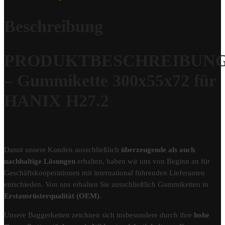
Beschreibung
PRODUKTBESCHREIBUN
– Gummikette 300x55x72 für
HANIX H27.2
Damit unsere Kunden ausschließlich
überzeugende als auch
nachhaltige Lösungen
erhalten, haben wir uns von Beginn an für
Geschäftskooperationen mit international führenden Lieferanten
entschieden. Von uns erhalten Sie ausschließlich Gummiketten in
Erstausrüsterqualität (OEM)
.
Unsere Baggerketten zeichnen sich insbesondere durch ihre
hohe