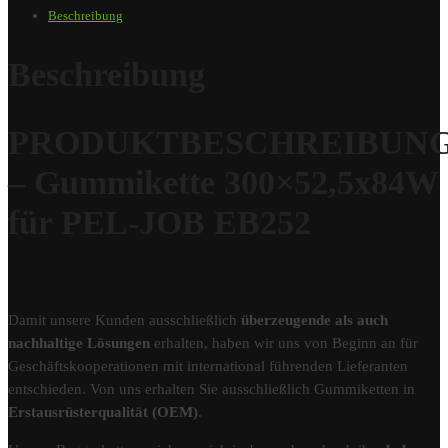
Beschreibung
Beschreibung
PRODUKTBESCHREIBUN
– Gummikette 300×52,5x84W
für PEL-JOB EB252
Damit unsere Kunden ausschließlich
überzeugende als auch
nachhaltige Lösungen
erhalten, haben wir uns von Beginn an für
Geschäftskooperationen mit international führenden Lieferanten
entschieden. Von uns erhalten Sie ausschließlich Gummiketten in
Erstausrüsterqualität (OEM)
.