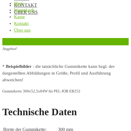
Shop
KONTAKT
Warenkorb
ÜBER UNS
Kasse
Kontakt
Über uns
‹
Zurück zur vorherigen Seite
Angebot!
*
Beispielbilder
- die tatsächliche Gummikette kann bzgl. der
dargestellten Abbildungen in Größe, Profil und Ausführung
abweichen!
Gummikette 300x52,5x84W für PEL-JOB EB252
Technische Daten
Breite der Gummikette:
300 mm