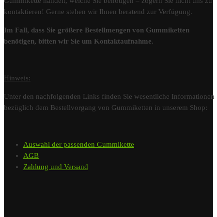
Gummikette handelt, welche Sie benötigen – zögern Sie nicht uns zu
kontaktieren! Gerne stehen wir Ihnen beratend zur Verfügung.
Im Fall, dass Sie größere Bestellmengen von Gummiketten
benötigen, bitten wir Sie um Kontaktaufnahme.
Hinweis:
Unter den nachfolgenden Links finden Sie wesentliche Informationen
bezüglich dem Bestellvorgang von Gummiketten in unserem Shop:
Auswahl der passenden Gummikette
AGB
Zahlung und Versand