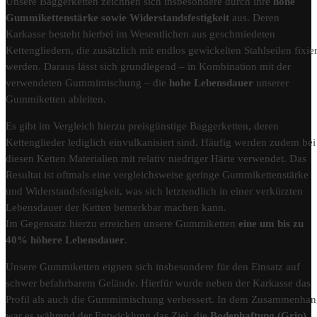
Unsere Baggerketten zeichnen sich insbesondere durch ihre
hohe
Gummikettenstärke sowie Widerstandsfestigkeit
aus. Deren
Karkasse besteht hierbei im Wesentlichen aus geschmiedeten
Kettengliedern, die zusätzlich mit endlos gewickelten Stahlseilen fixier
werden. Daraus lässt sich grundlegend – in Kombination mit der
verwendeten Gummimischung – die
hohe Lebensdauer
unserer
Gummiketten ableiten.
Es gibt im Vergleich hierzu preisgünstige Baggerketten, deren
Kettenglieder lediglich einvulkanisiert sind. Häufig werden zudem bei
diesen Ketten Materialien mit relativ niedriger Härte verwendet. Das
Resultat ist oftmals eine vergleichsweise geringe Gummikettenstärke
und Widerstandsfestigkeit, was sich letztendlich in einer verkürzten
Lebensdauer der Ketten bemerkbar machen kann.
Im Gegensatz hierzu erreichen unsere Gummiketten
eine um bis zu
40% höhere Lebensdauer
.
Unsere Gummiketten eignen sich insbesondere für den Einsatz auf
schwer befahrbarem Gelände. Hierfür wurde neben der Karkasse das
Profil als auch die Gummimischung verbessert. In dem Zusammenha
war es während der Entwicklung das Ziel, die
Bodenhaftung (Grip)