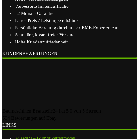
Verbesserte Innenlauffläche
12 Monate Garantie
Faires Preis-/ Leistungsverhältnis
Persönliche Beratung durch unser BME-Expertenteam
Schneller, kostenfreier Versand
Hohe Kundenzufriedenheit
KUNDENBEWERTUNGEN
Baumaschinen Ersatzteile24
hat
5.0
von
5
Sternen
534
Bewertungen auf Ebay
LINKS
Auswahl – Gummikettenmodell