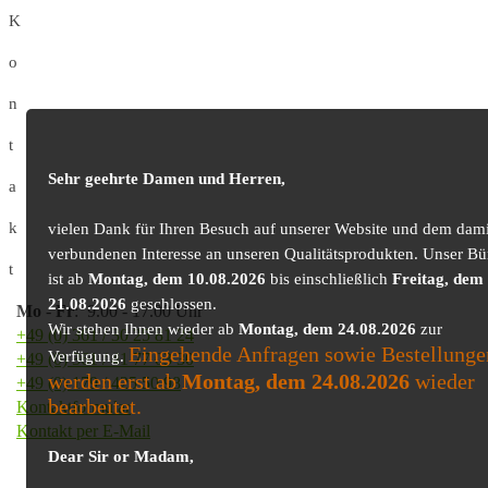
K
o
n
t
Sehr geehrte Damen und Herren,
a
k
vielen Dank für Ihren Besuch auf unserer Website und dem dami
verbundenen Interesse an unseren Qualitätsprodukten. Unser Bü
t
ist ab
Montag, dem 10.08.2026
bis einschließlich
Freitag, dem
21.08.2026
geschlossen.
Mo
-
Fr
: 9.00 - 17.00 Uhr
Wir stehen Ihnen wieder ab
Montag, dem 24.08.2026
zur
+49 (0) 361 / 30 25 81 24
Eingehende Anfragen sowie Bestellunge
Verfügung.
+49 (0) 361 / 41 77 03 30
werden erst ab
Montag, dem 24.08.2026
wieder
+49 (0) 179 / 425 50 98
bearbeitet.
Kontaktformular
Kontakt per E-Mail
Dear Sir or Madam,