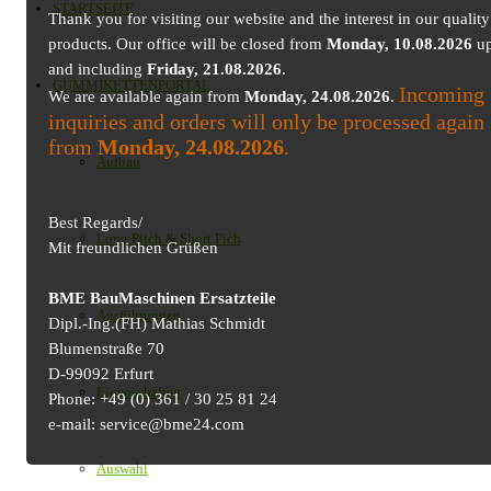
STARTSEITE
Thank you for visiting our website and the interest in our quality
products. Our office will be closed from
Monday, 10.08.2026
up
and including
Friday, 21.08.2026
.
GUMMIKETTENPORTAL
Incoming
We are available again from
Monday, 24.08.2026
.
inquiries and orders will only be processed again
from
Monday, 24.08.2026
.
Aufbau
Best Regards/
Long Pitch & Short Pich
Mit freundlichen Grüßen
BME BauMaschinen Ersatzteile
Ausführungen
Dipl.-Ing.(FH) Mathias Schmidt
Blumenstraße 70
D-99092 Erfurt
Eigenschaften
Phone: +49 (0) 361 / 30 25 81 24
e-mail: service@bme24.com
Auswahl