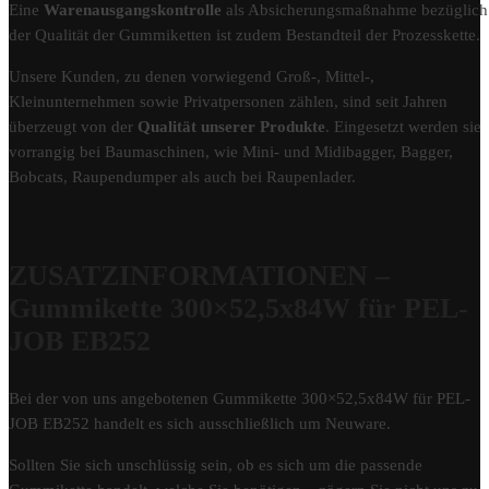
Eine
Warenausgangskontrolle
als Absicherungsmaßnahme bezüglich
der Qualität der Gummiketten ist zudem Bestandteil der Prozesskette.
Unsere Kunden, zu denen vorwiegend Groß-, Mittel-,
Kleinunternehmen sowie Privatpersonen zählen, sind seit Jahren
überzeugt von der
Qualität unserer Produkte
. Eingesetzt werden sie
vorrangig bei Baumaschinen, wie Mini- und Midibagger, Bagger,
Bobcats, Raupendumper als auch bei Raupenlader.
ZUSATZINFORMATIONEN –
Gummikette 300×52,5x84W für PEL-
JOB EB252
Bei der von uns angebotenen Gummikette 300×52,5x84W für PEL-
JOB EB252 handelt es sich ausschließlich um Neuware.
Sollten Sie sich unschlüssig sein, ob es sich um die passende