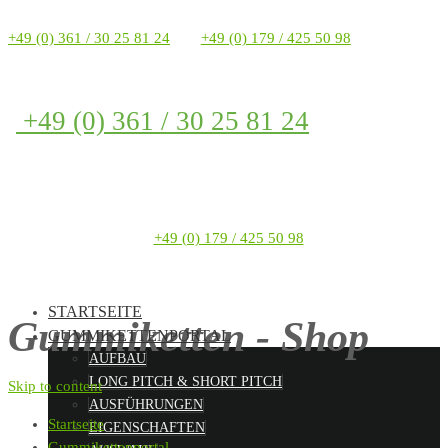
+49 (0) 361 / 30 25 81 24
+49 (0) 179 / 425 50 98
+49 (0) 361 / 30 25 81 24
+49 (0) 179 / 425 50 98
STARTSEITE
Gummiketten - Shop
GUMMIKETTENPORTAL
AUFBAU
LONG PITCH & SHORT PITCH
Skip to content
AUSFÜHRUNGEN
Startseite
EIGENSCHAFTEN
Gummikettenportal