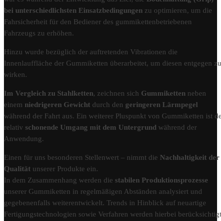
bei unterschiedlichsten Einsatzbedingungen
zu optimieren, um die
Fahrsicherheit für den Bediener des gummikettenbetriebenen
Fahrzeugs zu erhöhen.
Hinzu wurde bezüglich der auftretenden Vibrationen die
Innenlauffläche der Gummiketten überarbeitet, um diesen entgegen z
wirken.
Im Vergleich zu Stahlketten
, zeichnen sich
Gummiketten
neben
einem
niedrigeren Gewicht
durch den
geringeren Lärmpegel
während der Fahrt aus. Ein weiterer Pluspunkt von Gummiketten ist d
relativ
schonende Umgang mit dem Untergrund
während der
Anwendung.
Einen für uns besonderen Stellenwert – nimmt die
Nachhaltigkeit der
Qualität
unserer Produkte ein.
In dem Zusammenhang werden die
stabilen Produktionsprozesse
unserer Gummiketten in regelmäßigen Abständen analysiert und
gegebenenfalls weiterentwickelt. Trends in Hinblick auf neuartige
Fertigungstechnologien sowie Verfahren werden hierbei berücksichtigt