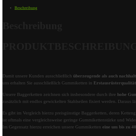
Beschreibung
Beschreibung
PRODUKTBESCHREIBUNG – 
Damit unsere Kunden ausschließlich
überzeugende als auch nachhal
uns erhalten Sie ausschließlich Gummiketten in
Erstausrüsterqualit
Unsere Baggerketten zeichnen sich insbesondere durch ihre
hohe Gum
zusätzlich mit endlos gewickelten Stahlseilen fixiert werden. Darau
Es gibt im Vergleich hierzu preisgünstige Baggerketten, deren Kettengl
ist oftmals eine vergleichsweise geringe Gummikettenstärke und Wider
Im Gegensatz hierzu erreichen unsere Gummiketten
eine um bis zu 