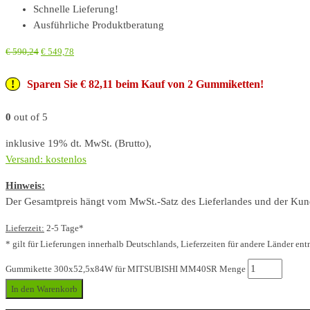
Schnelle Lieferung!
Ausführliche Produktberatung
€
590,24
€
549,78
Sparen Sie € 82,11 beim Kauf von 2 Gummiketten!
0
out of 5
inklusive 19% dt. MwSt. (Brutto),
Versand: kostenlos
Hinweis:
Der Gesamtpreis hängt vom MwSt.-Satz des Lieferlandes und der Kunde
Lieferzeit:
2-5 Tage*
* gilt für Lieferungen innerhalb Deutschlands, Lieferzeiten für andere Länder ent
Gummikette 300x52,5x84W für MITSUBISHI MM40SR Menge
In den Warenkorb