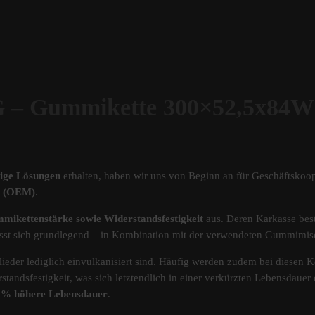
Gummikette 300×52,5x84W
tige Lösungen
erhalten, haben wir uns von Beginn an für Geschäftskoop
ät (OEM)
.
mikettenstärke sowie Widerstandsfestigkeit
aus. Deren Karkasse best
s lässt sich grundlegend – in Kombination mit der verwendeten Gummimi
ieder lediglich einvulkanisiert sind. Häufig werden zudem bei diesen Ke
standsfestigkeit, was sich letztendlich in einer verkürzten Lebensdau
40% höhere Lebensdauer
.