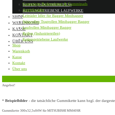
Gummierte Bodenplatten & Gummipads
REIFEN (INDUSTRIEREIFEN)
Antriebsräder
KETTENGETRIEBENE LAUFWERKE
Leiträder Idler für Bagger Minibagger
SHOP
Stützrollen Tragrollen Minibagger Bagger
WARENKORB
Laufrollen Minibagger Bagger
KASSE
Reifen (Industriereifen)
KONTAKT
Kettengetriebene Laufwerke
ÜBER UNS
Shop
Warenkorb
Kasse
Kontakt
Über uns
‹
Zurück zur vorherigen Seite
Angebot!
*
Beispielbilder
- die tatsächliche Gummikette kann bzgl. der dargest
Gummikette 300x52,5x84W für MITSUBISHI MM40SR