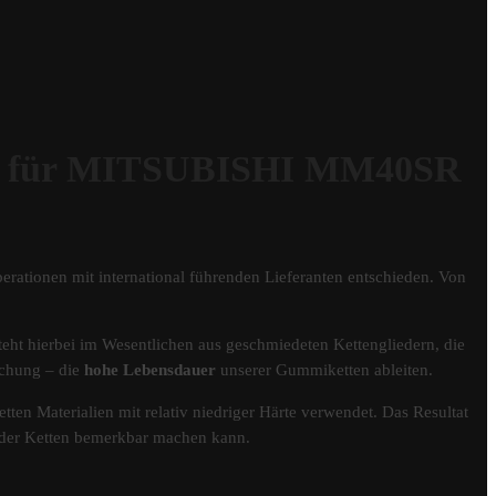
 für MITSUBISHI MM40SR
erationen mit international führenden Lieferanten entschieden. Von
eht hierbei im Wesentlichen aus geschmiedeten Kettengliedern, die
schung – die
hohe Lebensdauer
unserer Gummiketten ableiten.
tten Materialien mit relativ niedriger Härte verwendet. Das Resultat
er der Ketten bemerkbar machen kann.