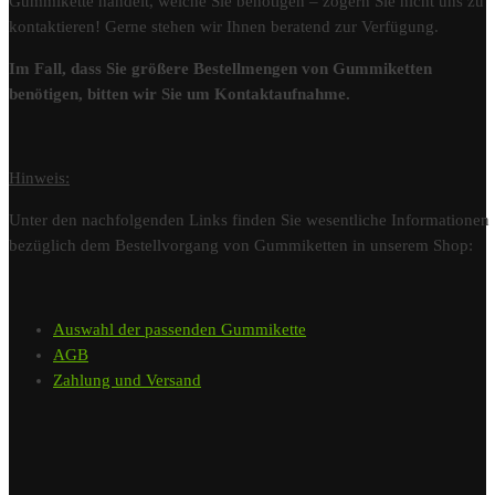
Gummikette handelt, welche Sie benötigen – zögern Sie nicht uns zu
kontaktieren! Gerne stehen wir Ihnen beratend zur Verfügung.
Im Fall, dass Sie größere Bestellmengen von Gummiketten
benötigen, bitten wir Sie um Kontaktaufnahme.
Hinweis:
Unter den nachfolgenden Links finden Sie wesentliche Informationen
bezüglich dem Bestellvorgang von Gummiketten in unserem Shop:
Auswahl der passenden Gummikette
AGB
Zahlung und Versand