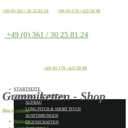
+49 (0) 361 / 30 25 81 24
+49 (0) 179 / 425 50 98
+49 (0) 361 / 30 25 81 24
+49 (0) 179 / 425 50 98
STARTSEITE
Gummiketten - Shop
GUMMIKETTENPORTAL
AUFBAU
LONG PITCH & SHORT PITCH
Skip to content
AUSFÜHRUNGEN
Startseite
EIGENSCHAFTEN
Gummikettenportal