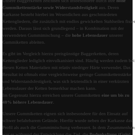
Unsere Baggerketten zeichnen sich insbesondere durch ihre
hohe
Gummikettenstärke sowie Widerstandsfestigkeit
aus. Deren
Karkasse besteht hierbei im Wesentlichen aus geschmiedeten
Kettengliedern, die zusätzlich mit endlos gewickelten Stahlseilen fixier
werden. Daraus lässt sich grundlegend – in Kombination mit der
verwendeten Gummimischung – die
hohe Lebensdauer
unserer
Gummiketten ableiten.
Es gibt im Vergleich hierzu preisgünstige Baggerketten, deren
Kettenglieder lediglich einvulkanisiert sind. Häufig werden zudem bei
diesen Ketten Materialien mit relativ niedriger Härte verwendet. Das
Resultat ist oftmals eine vergleichsweise geringe Gummikettenstärke
und Widerstandsfestigkeit, was sich letztendlich in einer verkürzten
Lebensdauer der Ketten bemerkbar machen kann.
Im Gegensatz hierzu erreichen unsere Gummiketten
eine um bis zu
40% höhere Lebensdauer
.
Unsere Gummiketten eignen sich insbesondere für den Einsatz auf
schwer befahrbarem Gelände. Hierfür wurde neben der Karkasse das
Profil als auch die Gummimischung verbessert. In dem Zusammenha
war es während der Entwicklung das Ziel, die
Bodenhaftung (Grip)