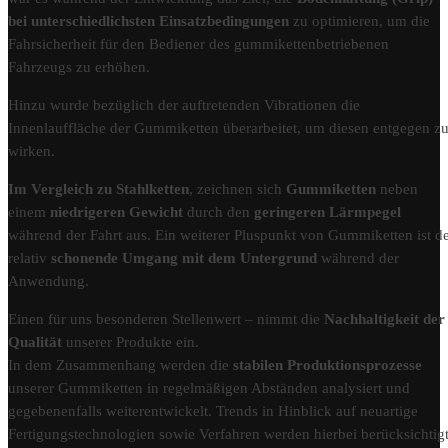
bei unterschiedlichsten Einsatzbedingungen
zu optimieren, um die
Fahrsicherheit für den Bediener des gummikettenbetriebenen
Fahrzeugs zu erhöhen.
Hinzu wurde bezüglich der auftretenden Vibrationen die
Innenlauffläche der Gummiketten überarbeitet, um diesen entgegen z
wirken.
Im Vergleich zu Stahlketten
, zeichnen sich
Gummiketten
neben
einem
niedrigeren Gewicht
durch den
geringeren Lärmpegel
während der Fahrt aus. Ein weiterer Pluspunkt von Gummiketten ist d
relativ
schonende Umgang mit dem Untergrund
während der
Anwendung.
Einen für uns besonderen Stellenwert – nimmt die
Nachhaltigkeit der
Qualität
unserer Produkte ein.
In dem Zusammenhang werden die
stabilen Produktionsprozesse
unserer Gummiketten in regelmäßigen Abständen analysiert und
gegebenenfalls weiterentwickelt. Trends in Hinblick auf neuartige
Fertigungstechnologien sowie Verfahren werden hierbei berücksichtigt