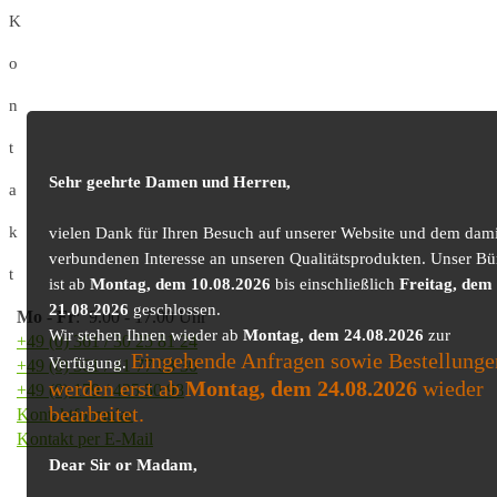
K
o
n
t
Sehr geehrte Damen und Herren,
a
k
vielen Dank für Ihren Besuch auf unserer Website und dem dami
verbundenen Interesse an unseren Qualitätsprodukten. Unser Bü
t
ist ab
Montag, dem 10.08.2026
bis einschließlich
Freitag, dem
21.08.2026
geschlossen.
Mo
-
Fr
: 9.00 - 17.00 Uhr
Wir stehen Ihnen wieder ab
Montag, dem 24.08.2026
zur
+49 (0) 361 / 30 25 81 24
Eingehende Anfragen sowie Bestellunge
Verfügung.
+49 (0) 361 / 41 77 03 30
werden erst ab
Montag, dem 24.08.2026
wieder
+49 (0) 179 / 425 50 98
bearbeitet.
Kontaktformular
Kontakt per E-Mail
Dear Sir or Madam,