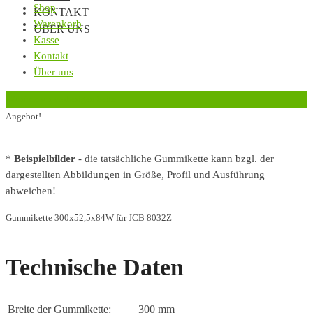
Shop
KONTAKT
Warenkorb
ÜBER UNS
Kasse
Kontakt
Über uns
‹
Zurück zur vorherigen Seite
Angebot!
*
Beispielbilder
- die tatsächliche Gummikette kann bzgl. der
dargestellten Abbildungen in Größe, Profil und Ausführung
abweichen!
Gummikette 300x52,5x84W für JCB 8032Z
Technische Daten
Breite der Gummikette:
300 mm