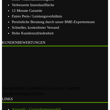
Verbesserte Innenlauffläche
12 Monate Garantie
Faires Preis-/ Leistungsverhältnis
Persönliche Beratung durch unser BME-Expertenteam
Schneller, kostenfreier Versand
Hohe Kundenzufriedenheit
KUNDENBEWERTUNGEN
Baumaschinen Ersatzteile24
hat
5.0
von
5
Sternen
534
Bewertungen auf Ebay
LINKS
Auswahl – Gummikettenmodell