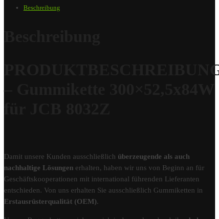
Beschreibung
Beschreibung
PRODUKTBESCHREIBUN
– Gummikette 300×52,5x84W
für JCB 8032Z
Damit unsere Kunden ausschließlich
überzeugende als auch
nachhaltige Lösungen
erhalten, haben wir uns von Beginn an für
Geschäftskooperationen mit international führenden Lieferanten
entschieden. Von uns erhalten Sie ausschließlich Gummiketten in
Erstausrüsterqualität (OEM)
.