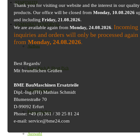
STARTSEITE
Thank you for visiting our website and the interest in our quality
products. Our office will be closed from
Monday, 10.08.2026
up
and including
Friday, 21.08.2026
.
GUMMIKETTENPORTAL
Incoming
We are available again from
Monday, 24.08.2026
.
inquiries and orders will only be processed again
from
Monday, 24.08.2026
.
Aufbau
Best Regards/
Long Pitch & Short Pich
Mit freundlichen Grüßen
BME BauMaschinen Ersatzteile
Ausführungen
Dipl.-Ing.(FH) Mathias Schmidt
Blumenstraße 70
D-99092 Erfurt
Eigenschaften
Phone: +49 (0) 361 / 30 25 81 24
e-mail: service@bme24.com
Auswahl