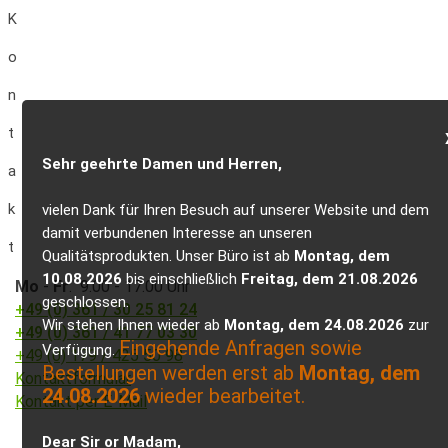
K
o
n
t
Sehr geehrte Damen und Herren,
a
k
vielen Dank für Ihren Besuch auf unserer Website und dem
damit verbundenen Interesse an unseren
t
Qualitätsprodukten. Unser Büro ist ab
Montag, dem
10.08.2026
bis einschließlich
Freitag, dem 21.08.2026
Mo
-
Fr
: 9.00 - 17.00 Uhr
geschlossen.
+49 (0) 361 / 30 25 81 24
Wir stehen Ihnen wieder ab
Montag, dem 24.08.2026
zur
+49 (0) 361 / 41 77 03 30
Eingehende Anfragen sowie
Verfügung.
+49 (0) 179 / 425 50 98
Bestellungen werden erst ab
Montag, dem
Kontaktformular
24.08.2026
wieder bearbeitet.
Kontakt per E-Mail
Dear Sir or Madam,