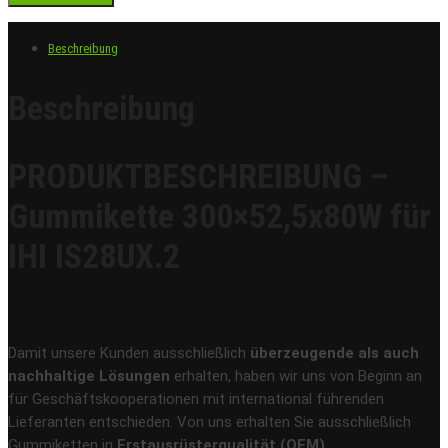
Beschreibung
Beschreibung
PRODUKTBESCHREIBUNG –
Gummikette 300×52,5x80W für
IHI IS28UX.2
Damit unsere Kunden ausschließlich
überzeugende als auch
nachhaltige Lösungen
erhalten, haben wir uns von Beginn an
für Geschäftskooperationen mit international führenden
Lieferanten entschieden. Von uns erhalten Sie ausschließlich
Gummiketten in
Erstausrüsterqualität (OEM)
.