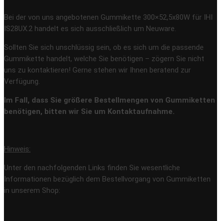
Bei der von uns angebotenen Gummikette 300×52,5x80W für IHI
IS28UX.2 handelt es sich ausschließlich um Neuware.
Sollten Sie sich unschlüssig sein, ob es sich um die passende
Gummikette handelt, welche Sie benötigen – zögern Sie nicht
uns zu kontaktieren! Gerne stehen wir Ihnen beratend zur
Verfügung.
Im Fall, dass Sie größere Bestellmengen von Gummiketten
benötigen, bitten wir Sie um Kontaktaufnahme.
Hinweis:
Unter den nachfolgenden Links finden Sie wesentliche
Informationen bezüglich dem Bestellvorgang von Gummiketten
in unserem Shop: