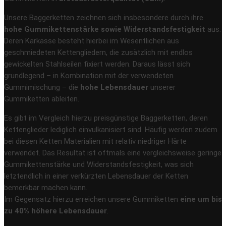
Unsere Baggerketten zeichnen sich insbesondere durch ihre
hohe Gummikettenstärke sowie Widerstandsfestigkeit
aus.
Deren Karkasse besteht hierbei im Wesentlichen aus
geschmiedeten Kettengliedern, die zusätzlich mit endlos
gewickelten Stahlseilen fixiert werden. Daraus lässt sich
grundlegend – in Kombination mit der verwendeten
Gummimischung – die
hohe Lebensdauer
unserer
Gummiketten ableiten.
Es gibt im Vergleich hierzu preisgünstige Baggerketten, deren
Kettenglieder lediglich einvulkanisiert sind. Häufig werden zudem
bei diesen Ketten Materialien mit relativ niedriger Härte
verwendet. Das Resultat ist oftmals eine vergleichsweise geringe
Gummikettenstärke und Widerstandsfestigkeit, was sich
letztendlich in einer verkürzten Lebensdauer der Ketten
bemerkbar machen kann.
Im Gegensatz hierzu erreichen unsere Gummiketten
eine um bis
zu 40% höhere Lebensdauer
.