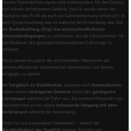
Unsere Gummiketten eignen sich insbesondere für den Einsatz
auf schwer befahrbarem Gelände. Hierfür wurde neben der
Karkasse das Profil als auch die Gummimischung verbessert. In
dem Zusammenhang war es während der Entwicklung das Ziel,
die
Bodenhaftung (Grip) bei unterschiedlichsten
Einsatzbedingungen
zu optimieren, um die Fahrsicherheit für
den Bediener des gummikettenbetriebenen Fahrzeugs zu
erhöhen.
Hinzu wurde bezüglich der auftretenden Vibrationen die
Innenlauffläche der Gummiketten überarbeitet, um diesen
entgegen zu wirken.
Im Vergleich zu Stahlketten
, zeichnen sich
Gummiketten
neben einem
niedrigeren Gewicht
durch den
geringeren
Lärmpegel
während der Fahrt aus. Ein weiterer Pluspunkt von
Gummiketten ist der relativ
schonende Umgang mit dem
Untergrund
während der Anwendung.
Einen für uns besonderen Stellenwert – nimmt die
Nachhaltigkeit der Qualität
unserer Produkte ein.