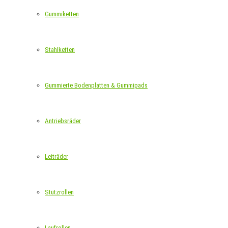
Gummiketten
Stahlketten
Gummierte Bodenplatten & Gummipads
Antriebsräder
Leiträder
Stützrollen
Laufrollen