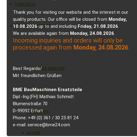
STARTSEITE
Thank you for visiting our website and the interest in our
quality products. Our office will be closed from
Monday,
GUMMIKETTENPORTAL
10.08.2026
up to and including
Friday, 21.08.2026
.
We are available again from
Monday, 24.08.2026
.
Incoming inquiries and orders will only be
processed again from
Monday, 24.08.2026
.
Aufbau
Best Regards/
Long Pitch & Short Pich
Mit freundlichen Grüßen
BME BauMaschinen Ersatzteile
Ausführungen
Dipl.-Ing.(FH) Mathias Schmidt
Blumenstraße 70
D-99092 Erfurt
Eigenschaften
Phone: +49 (0) 361 / 30 25 81 24
e-mail: service@bme24.com
Auswahl