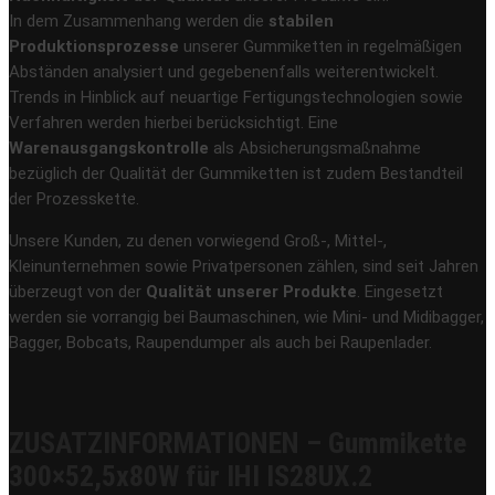
In dem Zusammenhang werden die
stabilen
Produktionsprozesse
unserer Gummiketten in regelmäßigen
Abständen analysiert und gegebenenfalls weiterentwickelt.
Trends in Hinblick auf neuartige Fertigungstechnologien sowie
Verfahren werden hierbei berücksichtigt. Eine
Warenausgangskontrolle
als Absicherungsmaßnahme
bezüglich der Qualität der Gummiketten ist zudem Bestandteil
der Prozesskette.
Unsere Kunden, zu denen vorwiegend Groß-, Mittel-,
Kleinunternehmen sowie Privatpersonen zählen, sind seit Jahren
überzeugt von der
Qualität unserer Produkte
. Eingesetzt
werden sie vorrangig bei Baumaschinen, wie Mini- und Midibagger,
Bagger, Bobcats, Raupendumper als auch bei Raupenlader.
ZUSATZINFORMATIONEN – Gummikette
300×52,5x80W für IHI IS28UX.2