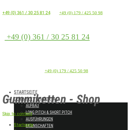
+49 (0) 361 / 30 25 81 24
+49 (0) 179 / 425 50 98
+49 (0) 361 / 30 25 81 24
+49 (0) 179 / 425 50 98
STARTSEITE
Gummiketten - Shop
GUMMIKETTENPORTAL
AUFBAU
LONG PITCH & SHORT PITCH
Skip to content
AUSFÜHRUNGEN
Startseite
EIGENSCHAFTEN