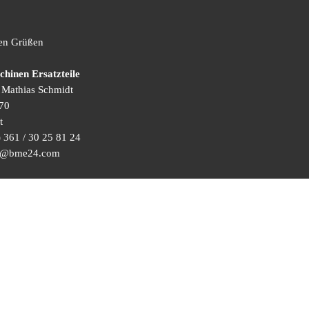
hen Grüßen
inen Ersatzteile
) Mathias Schmidt
70
t
 361 / 30 25 81 24
ice@bme24.com