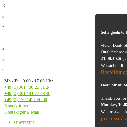
K
o
n
Sehr geehrte
t
vielen Dank f
a
Qualitätsprodu
21.08.2026
ge
k
Wir stehen Ih
t
Bestellung
Mo
-
Fr
: 9.00 - 17.00 Uhr
Dear Sir or 
+49 (0) 361 / 30 25 81 24
+49 (0) 361 / 41 77 03 30
Thank you for 
+49 (0) 179 / 425 50 98
Monday, 10.0
Kontaktformular
We are availa
Kontakt per E-Mail
processed 
STARTSEITE