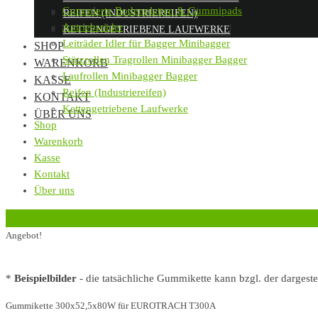
Gummierte Bodenplatten & Gummipads
REIFEN (INDUSTRIEREIFEN)
Antriebsräder
KETTENGETRIEBENE LAUFWERKE
Leiträder Idler für Bagger Minibagger
SHOP
Stützrollen Tragrollen Minibagger Bagger
WARENKORB
Laufrollen Minibagger Bagger
KASSE
Reifen (Industriereifen)
KONTAKT
Kettengetriebene Laufwerke
ÜBER UNS
Shop
Warenkorb
Kasse
Kontakt
Über uns
‹
Zurück zur vorherigen Seite
Angebot!
*
Beispielbilder
- die tatsächliche Gummikette kann bzgl. der dargest
Gummikette 300x52,5x80W für EUROTRACH T300A