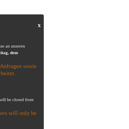
x
sse an unseren
itag, dem
Anfragen sowie
beitet.
 will be closed from
ers will only be