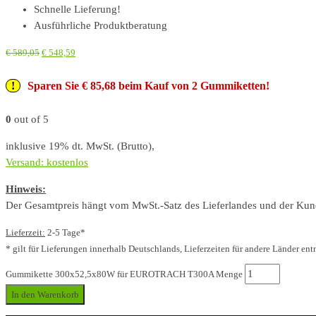
Schnelle Lieferung!
Ausführliche Produktberatung
€
589,05
€
548,59
Sparen Sie € 85,68 beim Kauf von 2 Gummiketten!
0
out of 5
inklusive 19% dt. MwSt. (Brutto),
Versand: kostenlos
Hinweis:
Der Gesamtpreis hängt vom MwSt.-Satz des Lieferlandes und der Kunde
Lieferzeit:
2-5 Tage*
* gilt für Lieferungen innerhalb Deutschlands, Lieferzeiten für andere Länder ent
Gummikette 300x52,5x80W für EUROTRACH T300A Menge
In den Warenkorb