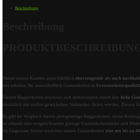
Beschreibung
Beschreibung
PRODUKTBESCHREIBUNG – 
Damit unsere Kunden ausschließlich
überzeugende als auch nachhal
uns erhalten Sie ausschließlich Gummiketten in
Erstausrüsterqualit
Unsere Baggerketten zeichnen sich insbesondere durch ihre
hohe Gum
zusätzlich mit endlos gewickelten Stahlseilen fixiert werden. Darau
Es gibt im Vergleich hierzu preisgünstige Baggerketten, deren Kettengl
ist oftmals eine vergleichsweise geringe Gummikettenstärke und Wider
Im Gegensatz hierzu erreichen unsere Gummiketten
eine um bis zu 