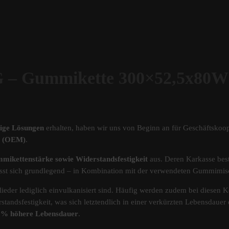
Gummikette 300×52,5x80W
tige Lösungen
erhalten, haben wir uns von Beginn an für Geschäftskoop
ät (OEM)
.
mikettenstärke sowie Widerstandsfestigkeit
aus. Deren Karkasse best
s lässt sich grundlegend – in Kombination mit der verwendeten Gummimi
ieder lediglich einvulkanisiert sind. Häufig werden zudem bei diesen Ke
standsfestigkeit, was sich letztendlich in einer verkürzten Lebensdau
40% höhere Lebensdauer
.