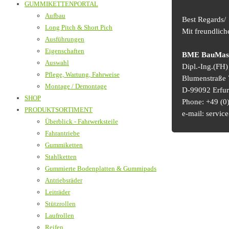
GUMMIKETTENPORTAL
Aufbau
Best Regards/
Long Pitch & Short Pich
Mit freundlic
Ausführungen
Eigenschaften
BME BauMasch
Auswahl
Dipl.-Ing.(FH
Pflege, Wartung, Fahrweise
Blumenstraße 
Montage / Demontage
D-99092 Erfur
SHOP
Phone: +49 (0)
PRODUKTSORTIMENT
e-mail: serv
Überblick - Fahrwerksteile
Fahrantriebe
Gummiketten
Stahlketten
Gummierte Bodenplatten & Gummipads
Antriebsräder
Leiträder
Stützrollen
Laufrollen
Reifen