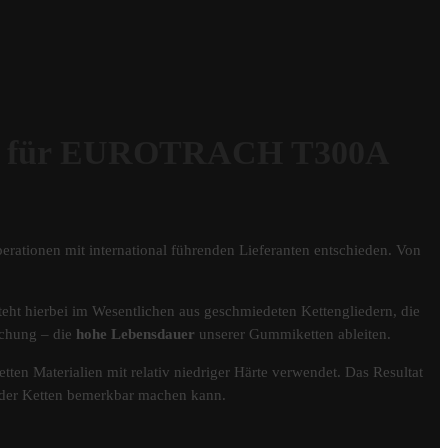
 für EUROTRACH T300A
erationen mit international führenden Lieferanten entschieden. Von
eht hierbei im Wesentlichen aus geschmiedeten Kettengliedern, die
schung – die
hohe Lebensdauer
unserer Gummiketten ableiten.
tten Materialien mit relativ niedriger Härte verwendet. Das Resultat
er der Ketten bemerkbar machen kann.