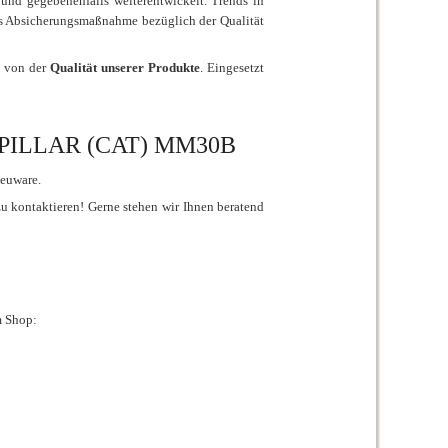
nd gegebenenfalls weiterentwickelt. Trends in
s Absicherungsmaßnahme bezüglich der Qualität
t von der
Qualität unserer Produkte
. Eingesetzt
RPILLAR (CAT) MM30B
euware.
zu kontaktieren! Gerne stehen wir Ihnen beratend
m Shop: