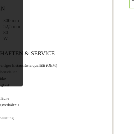
EN
300 mm
52,5 mm
80
W
HAFTEN & SERVICE
rtiger Erstausrüsterqualität (OEM)
ebensdauer
ärke
igkeit
fläche
ngsverhältnis
beratung