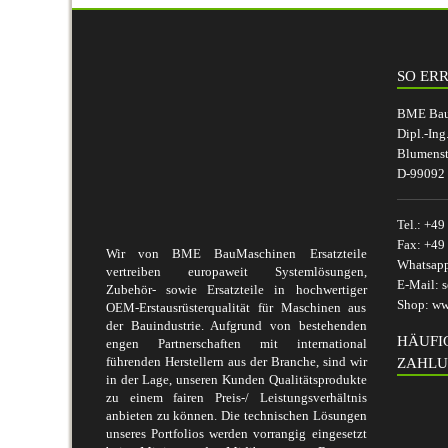
SO ERR
BME BauM
Dipl.-Ing
Blumenst
D-99092 
Tel.:
+49 
Fax:
+49 
Wir von BME BauMaschinen Ersatzteile
Whatsap
vertreiben europaweit Systemlösungen,
E-Mail:
s
Zubehör- sowie Ersatzteile in hochwertiger
Shop:
ww
OEM-Erstausrüsterqualität für Maschinen aus
der Bauindustrie. Aufgrund von bestehenden
HÄUFI
engen Partnerschaften mit international
führenden Herstellern aus der Branche, sind wir
ZAHLU
in der Lage, unseren Kunden Qualitätsprodukte
zu einem fairen Preis-/ Leistungsverhältnis
anbieten zu können. Die technischen Lösungen
unseres Portfolios werden vorrangig eingesetzt