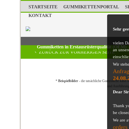
STARTSEITE
GUMMIKETTENPORTAL
S
KONTAKT
Sehr ge
vielen D
Gummiketten in Erstausrüsterqualität (OEM)
an unser
ZURÜCK ZUR VORHERIGEN SEITE
einschli
Wir steh
Anfrag
24.08.
*
Beispielbilder
- die tatsächliche Gummikette kann bz
und Ausführun
Dear Si
Thank you
be close
We are a
orders