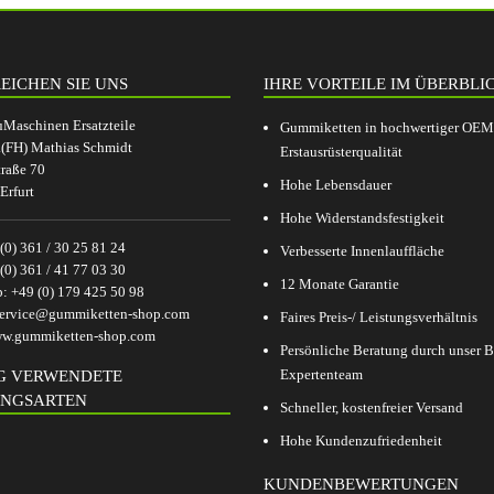
EICHEN SIE UNS
IHRE VORTEILE IM ÜBERBLI
aschinen Ersatzteile
Gummiketten in hochwertiger OEM
.(FH) Mathias Schmidt
Erstausrüsterqualität
raße 70
Hohe Lebensdauer
Erfurt
Hohe Widerstandsfestigkeit
(0) 361 / 30 25 81 24
Verbesserte Innenlauffläche
(0) 361 / 41 77 03 30
12 Monate Garantie
p:
+49 (0) 179 425 50 98
ervice@gummiketten-shop.com
Faires Preis-/ Leistungsverhältnis
w.gummiketten-shop.com
Persönliche Beratung durch unser
Expertenteam
G VERWENDETE
NGSARTEN
Schneller, kostenfreier Versand
Hohe Kundenzufriedenheit
KUNDENBEWERTUNGEN