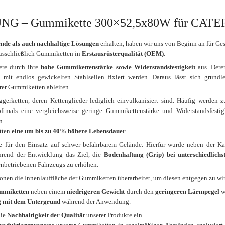
 – Gummikette 300×52,5x80W für CATE
nde als auch nachhaltige Lösungen
erhalten, haben wir uns von Beginn an für Ge
 ausschließlich Gummiketten in
Erstausrüsterqualität (OEM)
.
ere durch ihre
hohe Gummikettenstärke sowie Widerstandsfestigkeit
aus. Deren
h mit endlos gewickelten Stahlseilen fixiert werden. Daraus lässt sich gru
rer Gummiketten ableiten.
ggerketten, deren Kettenglieder lediglich einvulkanisiert sind. Häufig werden 
oftmals eine vergleichsweise geringe Gummikettenstärke und Widerstandsfestigk
n.
tten
eine um bis zu 40% höhere Lebensdauer
.
 für den Einsatz auf schwer befahrbarem Gelände. Hierfür wurde neben der K
rend der Entwicklung das Ziel, die
Bodenhaftung (Grip) bei unterschiedlich
enbetriebenen Fahrzeugs zu erhöhen.
ionen die Innenlauffläche der Gummiketten überarbeitet, um diesen entgegen zu wi
mmiketten
neben einem
niedrigeren Gewicht
durch den
geringeren Lärmpegel
w
 mit dem Untergrund
während der Anwendung.
die
Nachhaltigkeit der Qualität
unserer Produkte ein.