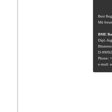
Best Reg
Mit freu
BME Bau
Dipl.-In
Blumens
D-99092 
Phone: +
e-mail: