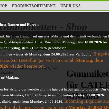
HOP
PRODUKTSORTIMENT
ÜBER UNS
Gummiketten - Shop
ehrte Damen und Herren,
ank für Ihren Besuch auf unserer Website und dem damit verbundenen I
|
Hohe Lebensdauer
|
12 Monate Garantie
|
Schneller, kost
en Qualitätsprodukten. Unser Büro ist ab
Montag, dem 10.08.2026
bis
eßlich
Freitag, dem 21.08.2026
geschlossen.
Eingeh
en Ihnen wieder ab
Montag, dem 24.08.2026
zur Verfügung.
en sowie Bestellungen werden erst ab
Montag, dem
2026
wieder bearbeitet.
gl. der dargestellten Abbildungen in Größe, Profil
Gummikett
g abweichen!
r or Madam,
für CATE
 for visiting our website and the interest in our quality products. Our o
MM30B
d from
Monday, 10.08.2026
up to and including
Friday, 21.08.2026
.
Incoming inquiries an
vailable again from
Monday, 24.08.2026
.
 will only be processed again from
Monday, 24.08.202