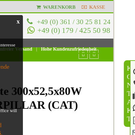
WARENKORB
KASSE
x
+49 (0) 361 / 30 25 81 24
+49 (0) 179 / 425 50 98
nteresse
enfreier Versand
|
Hohe Kundenzufriedenheit
ende
K
O
N
e 300x52,5x80W
T
A
RPILLAR (CAT)
K
ffice will
T
d
6
.