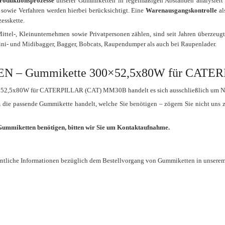
Produktionsprozesse
unserer Gummiketten in regelmäßigen Abständen analysiert u
 sowie Verfahren werden hierbei berücksichtigt. Eine
Warenausgangskontrolle
al
esskette.
ttel-, Kleinunternehmen sowie Privatpersonen zählen, sind seit Jahren überzeug
ini- und Midibagger, Bagger, Bobcats, Raupendumper als auch bei Raupenlader.
– Gummikette 300×52,5x80W für CATE
×52,5x80W für CATERPILLAR (CAT) MM30B handelt es sich ausschließlich um N
um die passende Gummikette handelt, welche Sie benötigen – zögern Sie nicht uns 
 Gummiketten benötigen, bitten wir Sie um Kontaktaufnahme.
entliche Informationen bezüglich dem Bestellvorgang von Gummiketten in unsere