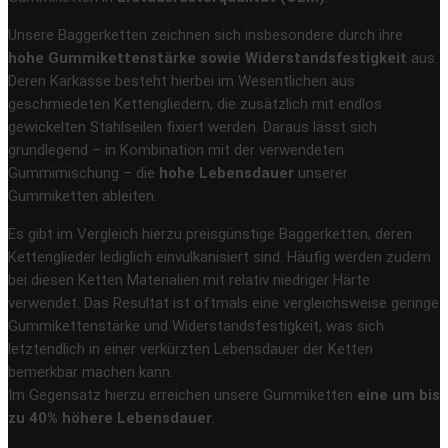
Unsere Baggerketten zeichnen sich insbesondere durch ihre
hohe Gummikettenstärke sowie Widerstandsfestigkeit
aus.
Deren Karkasse besteht hierbei im Wesentlichen aus
geschmiedeten Kettengliedern, die zusätzlich mit endlos
gewickelten Stahlseilen fixiert werden. Daraus lässt sich
grundlegend – in Kombination mit der verwendeten
Gummimischung – die
hohe Lebensdauer
unserer
Gummiketten ableiten.
Es gibt im Vergleich hierzu preisgünstige Baggerketten, deren
Kettenglieder lediglich einvulkanisiert sind. Häufig werden zudem
bei diesen Ketten Materialien mit relativ niedriger Härte
verwendet. Das Resultat ist oftmals eine vergleichsweise geringe
Gummikettenstärke und Widerstandsfestigkeit, was sich
letztendlich in einer verkürzten Lebensdauer der Ketten
bemerkbar machen kann.
Im Gegensatz hierzu erreichen unsere Gummiketten
eine um bis
zu 40% höhere Lebensdauer
.