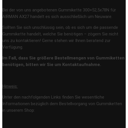
Bei der von uns angebotenen Gummikette 300×52,5x78N für
AIRMAN AX27 handelt es sich ausschließlich um Neuware.
Sollten Sie sich unschlüssig sein, ob es sich um die passende
Gummikette handelt, welche Sie benötigen – zögern Sie nicht
uns zu kontaktieren! Gerne stehen wir Ihnen beratend zur
Verfügung.
Im Fall, dass Sie größere Bestellmengen von Gummiketten
benötigen, bitten wir Sie um Kontaktaufnahme.
Hinweis:
Unter den nachfolgenden Links finden Sie wesentliche
Informationen bezüglich dem Bestellvorgang von Gummiketten
in unserem Shop: