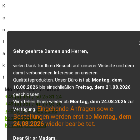
K
o
n
t
Sehr geehrte Damen und Herren,
a
k
vielen Dank für Ihren Besuch auf unserer Website und dem
damit verbundenen Interesse an unseren
t
Qualitätsprodukten. Unser Büro ist ab
Montag, dem
10.08.2026
bis einschließlich
Freitag, dem 21.08.2026
Mo
-
Fr
: 9.00 - 17.00 Uhr
geschlossen.
+49 (0) 361 / 30 25 81 24
Wir stehen Ihnen wieder ab
Montag, dem 24.08.2026
zur
+49 (0) 361 / 41 77 03 30
Eingehende Anfragen sowie
Verfügung.
+49 (0) 179 / 425 50 98
Bestellungen werden erst ab
Montag, dem
Kontaktformular
24.08.2026
wieder bearbeitet.
Kontakt per E-Mail
Dear Sir or Madam,