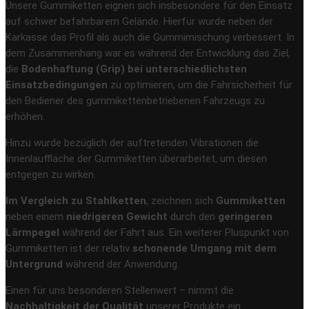
Unsere Gummiketten eignen sich insbesondere für den Einsatz
auf schwer befahrbarem Gelände. Hierfür wurde neben der
Karkasse das Profil als auch die Gummimischung verbessert. In
dem Zusammenhang war es während der Entwicklung das Ziel,
die
Bodenhaftung (Grip) bei unterschiedlichsten
Einsatzbedingungen
zu optimieren, um die Fahrsicherheit für
den Bediener des gummikettenbetriebenen Fahrzeugs zu
erhöhen.
Hinzu wurde bezüglich der auftretenden Vibrationen die
Innenlauffläche der Gummiketten überarbeitet, um diesen
entgegen zu wirken.
Im Vergleich zu Stahlketten
, zeichnen sich
Gummiketten
neben einem
niedrigeren Gewicht
durch den
geringeren
Lärmpegel
während der Fahrt aus. Ein weiterer Pluspunkt von
Gummiketten ist der relativ
schonende Umgang mit dem
Untergrund
während der Anwendung.
Einen für uns besonderen Stellenwert – nimmt die
Nachhaltigkeit der Qualität
unserer Produkte ein.