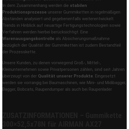
In dem Zusammenhang werden die
stabilen
Produktionsprozesse
unserer Gummiketten in regelmäßigen
Abständen analysiert und gegebenenfalls weiterentwickelt.
Trends in Hinblick auf neuartige Fertigungstechnologien sowie
Verfahren werden hierbei berücksichtigt. Eine
Warenausgangskontrolle
als Absicherungsmaßnahme
bezüglich der Qualität der Gummiketten ist zudem Bestandteil
der Prozesskette.
Unsere Kunden, zu denen vorwiegend Groß-, Mittel-,
Kleinunternehmen sowie Privatpersonen zählen, sind seit Jahren
überzeugt von der
Qualität unserer Produkte
. Eingesetzt
werden sie vorrangig bei Baumaschinen, wie Mini- und Midibagger,
Bagger, Bobcats, Raupendumper als auch bei Raupenlader.
ZUSATZINFORMATIONEN – Gummikette
300×52,5x78N für AIRMAN AX27