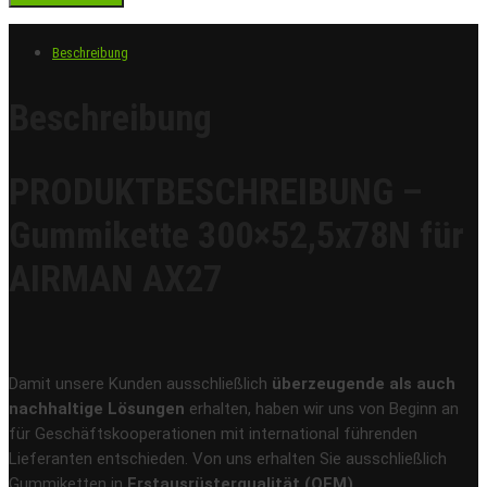
Beschreibung
Beschreibung
PRODUKTBESCHREIBUNG –
Gummikette 300×52,5x78N für
AIRMAN AX27
Damit unsere Kunden ausschließlich
überzeugende als auch
nachhaltige Lösungen
erhalten, haben wir uns von Beginn an
für Geschäftskooperationen mit international führenden
Lieferanten entschieden. Von uns erhalten Sie ausschließlich
Gummiketten in
Erstausrüsterqualität (OEM)
.