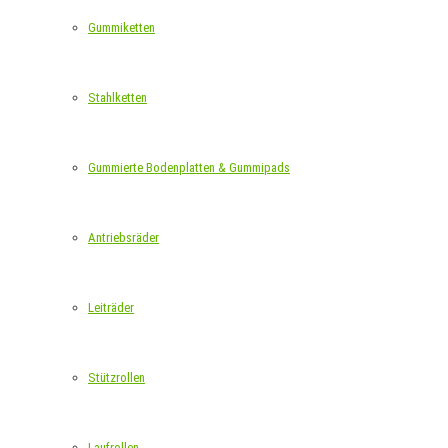
Gummiketten
Stahlketten
Gummierte Bodenplatten & Gummipads
Antriebsräder
Leiträder
Stützrollen
Laufrollen