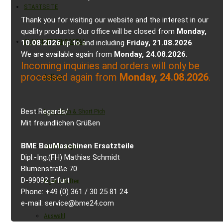
STARTSEITE
Thank you for visiting our website and the interest in our
quality products. Our office will be closed from
Monday,
GUMMIKETTENPORTAL
10.08.2026
up to and including
Friday, 21.08.2026
.
We are available again from
Monday, 24.08.2026
.
Incoming inquiries and orders will only be
processed again from
Monday, 24.08.2026
.
Aufbau
Best Regards/
Long Pitch & Short Pich
Mit freundlichen Grüßen
BME BauMaschinen Ersatzteile
Ausführungen
Dipl.-Ing.(FH) Mathias Schmidt
Blumenstraße 70
D-99092 Erfurt
Eigenschaften
Phone: +49 (0) 361 / 30 25 81 24
e-mail: service@bme24.com
Auswahl