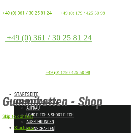
+49 (0) 361 / 30 25 81 24
+49 (0) 179 / 425 50 98
+49 (0) 361 / 30 25 81 24
+49 (0) 179 / 425 50 98
STARTSEITE
Gummiketten - Shop
GUMMIKETTENPORTAL
AUFBAU
LONG PITCH & SHORT PITCH
Skip to content
AUSFÜHRUNGEN
Startseite
EIGENSCHAFTEN