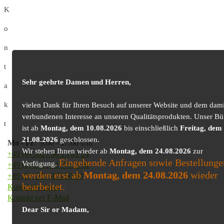
K
o
n
t
Sehr geehrte Damen und Herren,
a
k
vielen Dank für Ihren Besuch auf unserer Website und dem dami
verbundenen Interesse an unseren Qualitätsprodukten. Unser Bü
t
ist ab
Montag, dem 10.08.2026
bis einschließlich
Freitag, dem
21.08.2026
geschlossen.
Mo
-
Fr
: 9.00 - 17.00 Uhr
Wir stehen Ihnen wieder ab
Montag, dem 24.08.2026
zur
+49 (0) 361 / 30 25 81 24
Eingehende Anfragen sowie Bestellunge
Verfügung.
+49 (0) 361 / 41 77 03 30
werden erst ab
Montag, dem 24.08.2026
wieder
+49 (0) 179 / 425 50 98
bearbeitet.
Kontaktformular
Kontakt per E-Mail
Dear Sir or Madam,