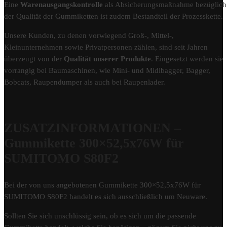
Eine
Warenausgangskontrolle
als Absicherungsmaßnahme bezüglich
der Qualität der Gummiketten ist zudem Bestandteil der Prozesskette.
Unsere Kunden, zu denen vorwiegend Groß-, Mittel-,
Kleinunternehmen sowie Privatpersonen zählen, sind seit Jahren
überzeugt von der
Qualität unserer Produkte
. Eingesetzt werden sie
vorrangig bei Baumaschinen, wie Mini- und Midibagger, Bagger,
Bobcats, Raupendumper als auch bei Raupenlader.
ZUSATZINFORMATIONEN –
Gummikette 300×52,5x76W für
SUMITOMO S80F2
Bei der von uns angebotenen Gummikette 300×52,5x76W für
SUMITOMO S80F2 handelt es sich ausschließlich um Neuware.
Sollten Sie sich unschlüssig sein, ob es sich um die passende