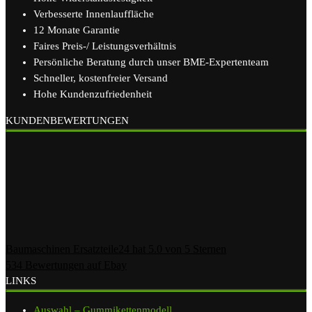
Verbesserte Innenlauffläche
12 Monate Garantie
Faires Preis-/ Leistungsverhältnis
Persönliche Beratung durch unser BME-Expertenteam
Schneller, kostenfreier Versand
Hohe Kundenzufriedenheit
KUNDENBEWERTUNGEN
Baumaschinen Ersatzteile24
hat
5.0
von
5
Sternen
534
Bewertungen auf Ebay
LINKS
Auswahl – Gummikettenmodell