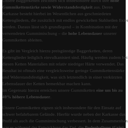
Unsere Baggerketten zeichnen sich insbesondere durch ihre
hohe
Gummikettenstärke sowie Widerstandsfestigkeit
aus. Deren
Karkasse besteht hierbei im Wesentlichen aus geschmiedeten
Kettengliedern, die zusätzlich mit endlos gewickelten Stahlseilen fixier
werden. Daraus lässt sich grundlegend – in Kombination mit der
verwendeten Gummimischung – die
hohe Lebensdauer
unserer
Gummiketten ableiten.
Es gibt im Vergleich hierzu preisgünstige Baggerketten, deren
Kettenglieder lediglich einvulkanisiert sind. Häufig werden zudem bei
diesen Ketten Materialien mit relativ niedriger Härte verwendet. Das
Resultat ist oftmals eine vergleichsweise geringe Gummikettenstärke
und Widerstandsfestigkeit, was sich letztendlich in einer verkürzten
Lebensdauer der Ketten bemerkbar machen kann.
Im Gegensatz hierzu erreichen unsere Gummiketten
eine um bis zu
40% höhere Lebensdauer
.
Unsere Gummiketten eignen sich insbesondere für den Einsatz auf
schwer befahrbarem Gelände. Hierfür wurde neben der Karkasse das
Profil als auch die Gummimischung verbessert. In dem Zusammenha
war es während der Entwicklung das Ziel, die
Bodenhaftung (Grip)