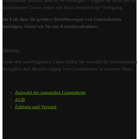
Gummikette handelt, welche Sie benötigen – zögern Sie nicht uns zu
kontaktieren! Gerne stehen wir Ihnen beratend zur Verfügung.
Im Fall, dass Sie größere Bestellmengen von Gummiketten
benötigen, bitten wir Sie um Kontaktaufnahme.
Hinweis:
Unter den nachfolgenden Links finden Sie wesentliche Informationen
bezüglich dem Bestellvorgang von Gummiketten in unserem Shop:
Auswahl der passenden Gummikette
AGB
Zahlung und Versand