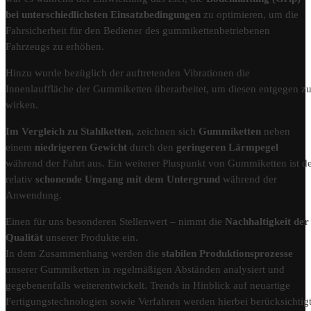
bei unterschiedlichsten Einsatzbedingungen
zu optimieren, um die
Fahrsicherheit für den Bediener des gummikettenbetriebenen
Fahrzeugs zu erhöhen.
Hinzu wurde bezüglich der auftretenden Vibrationen die
Innenlauffläche der Gummiketten überarbeitet, um diesen entgegen z
wirken.
Im Vergleich zu Stahlketten
, zeichnen sich
Gummiketten
neben
einem
niedrigeren Gewicht
durch den
geringeren Lärmpegel
während der Fahrt aus. Ein weiterer Pluspunkt von Gummiketten ist d
relativ
schonende Umgang mit dem Untergrund
während der
Anwendung.
Einen für uns besonderen Stellenwert – nimmt die
Nachhaltigkeit der
Qualität
unserer Produkte ein.
In dem Zusammenhang werden die
stabilen Produktionsprozesse
unserer Gummiketten in regelmäßigen Abständen analysiert und
gegebenenfalls weiterentwickelt. Trends in Hinblick auf neuartige
Fertigungstechnologien sowie Verfahren werden hierbei berücksichtigt