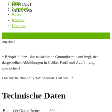
Shop
KONTAKT
Warenkorb
ÜBER UNS
Kasse
Kontakt
Über uns
‹
Zurück zur vorherigen Seite
Angebot!
*
Beispielbilder
- die tatsächliche Gummikette kann bzgl. der
dargestellten Abbildungen in Größe, Profil und Ausführung
abweichen!
Gummikette 300x52,5x76W für SUMITOMO S80F2
Technische Daten
Breite der Gummikette:
300 mm