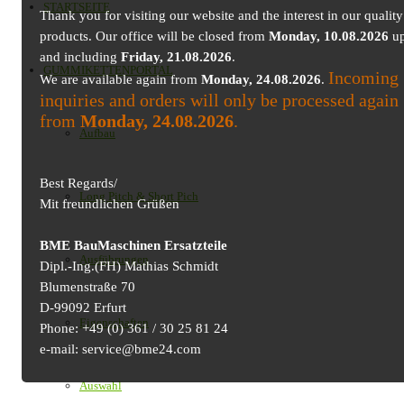
STARTSEITE
Thank you for visiting our website and the interest in our quality
products. Our office will be closed from
Monday, 10.08.2026
up
and including
Friday, 21.08.2026
.
GUMMIKETTENPORTAL
Incoming
We are available again from
Monday, 24.08.2026
.
inquiries and orders will only be processed again
from
Monday, 24.08.2026
.
Aufbau
Best Regards/
Long Pitch & Short Pich
Mit freundlichen Grüßen
BME BauMaschinen Ersatzteile
Ausführungen
Dipl.-Ing.(FH) Mathias Schmidt
Blumenstraße 70
D-99092 Erfurt
Eigenschaften
Phone: +49 (0) 361 / 30 25 81 24
e-mail: service@bme24.com
Auswahl