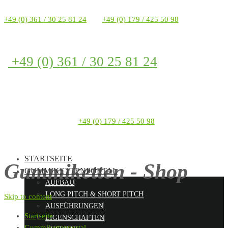
+49 (0) 361 / 30 25 81 24
+49 (0) 179 / 425 50 98
+49 (0) 361 / 30 25 81 24
+49 (0) 179 / 425 50 98
STARTSEITE
Gummiketten - Shop
GUMMIKETTENPORTAL
AUFBAU
LONG PITCH & SHORT PITCH
Skip to content
AUSFÜHRUNGEN
Startseite
EIGENSCHAFTEN
Gummikettenportal