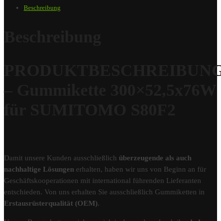
Beschreibung
Beschreibung
PRODUKTBESCHREIBUN
– Gummikette 300×52,5x76W
für SUMITOMO S80F2
Damit unsere Kunden ausschließlich
überzeugende als auch
nachhaltige Lösungen
erhalten, haben wir uns von Beginn an für
Geschäftskooperationen mit international führenden Lieferanten
entschieden. Von uns erhalten Sie ausschließlich Gummiketten in
Erstausrüsterqualität (OEM)
.