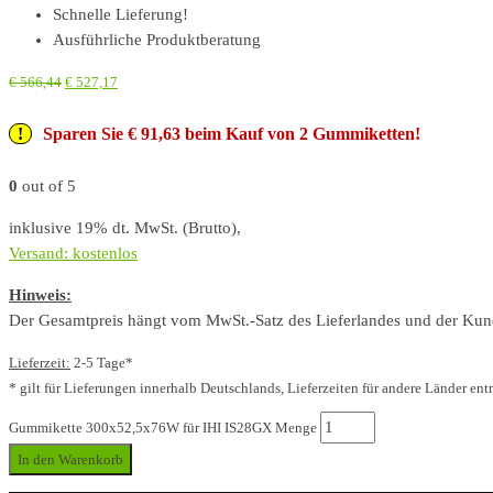
Schnelle Lieferung!
Ausführliche Produktberatung
€
566,44
€
527,17
Sparen Sie € 91,63 beim Kauf von 2 Gummiketten!
0
out of 5
inklusive 19% dt. MwSt. (Brutto),
Versand: kostenlos
Hinweis:
Der Gesamtpreis hängt vom MwSt.-Satz des Lieferlandes und der Kunde
Lieferzeit:
2-5 Tage*
* gilt für Lieferungen innerhalb Deutschlands, Lieferzeiten für andere Länder ent
Gummikette 300x52,5x76W für IHI IS28GX Menge
In den Warenkorb