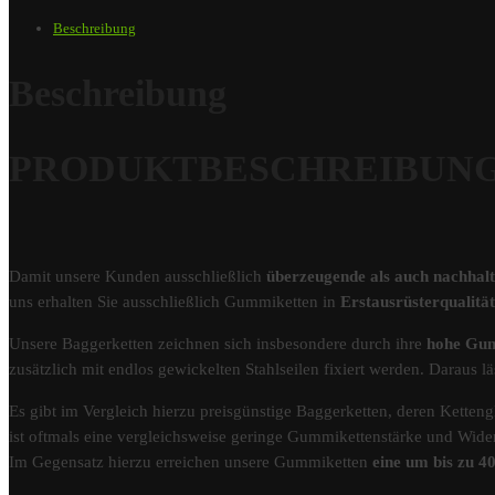
Beschreibung
Beschreibung
PRODUKTBESCHREIBUNG – G
Damit unsere Kunden ausschließlich
überzeugende als auch nachhal
uns erhalten Sie ausschließlich Gummiketten in
Erstausrüsterqualit
Unsere Baggerketten zeichnen sich insbesondere durch ihre
hohe Gum
zusätzlich mit endlos gewickelten Stahlseilen fixiert werden. Darau
Es gibt im Vergleich hierzu preisgünstige Baggerketten, deren Kettengl
ist oftmals eine vergleichsweise geringe Gummikettenstärke und Wider
Im Gegensatz hierzu erreichen unsere Gummiketten
eine um bis zu 