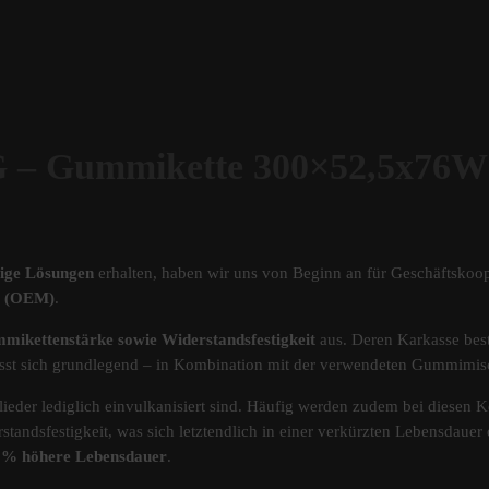
ummikette 300×52,5x76W f
tige Lösungen
erhalten, haben wir uns von Beginn an für Geschäftskoop
ät (OEM)
.
mikettenstärke sowie Widerstandsfestigkeit
aus. Deren Karkasse best
s lässt sich grundlegend – in Kombination mit der verwendeten Gummimi
ieder lediglich einvulkanisiert sind. Häufig werden zudem bei diesen Ke
standsfestigkeit, was sich letztendlich in einer verkürzten Lebensdau
40% höhere Lebensdauer
.