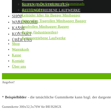
Gummierte Bodenplatten & Gummipads
REIFEN (INDUSTRIEREIFEN)
Antriebsräder
KETTENGETRIEBENE LAUFWERKE
Leiträder Idler für Bagger Minibagger
SHOP
Stützrollen Tragrollen Minibagger Bagger
WARENKORB
Laufrollen Minibagger Bagger
KASSE
Reifen (Industriereifen)
KONTAKT
Kettengetriebene Laufwerke
ÜBER UNS
Shop
Warenkorb
Kasse
Kontakt
Über uns
‹
Zurück zur vorherigen Seite
Angebot!
*
Beispielbilder
- die tatsächliche Gummikette kann bzgl. der dargest
Gummikette 300x52,5x76W für IHI IS28GX