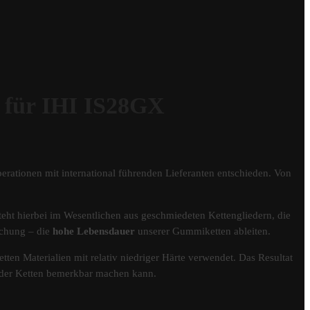
ür IHI IS28GX
erationen mit international führenden Lieferanten entschieden. Von
eht hierbei im Wesentlichen aus geschmiedeten Kettengliedern, die
schung – die
hohe Lebensdauer
unserer Gummiketten ableiten.
tten Materialien mit relativ niedriger Härte verwendet. Das Resultat
er der Ketten bemerkbar machen kann.