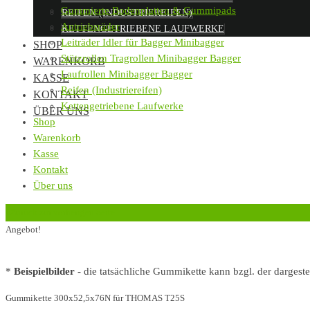
Gummierte Bodenplatten & Gummipads
REIFEN (INDUSTRIEREIFEN)
Antriebsräder
KETTENGETRIEBENE LAUFWERKE
Leiträder Idler für Bagger Minibagger
SHOP
Stützrollen Tragrollen Minibagger Bagger
WARENKORB
Laufrollen Minibagger Bagger
KASSE
Reifen (Industriereifen)
KONTAKT
Kettengetriebene Laufwerke
ÜBER UNS
Shop
Warenkorb
Kasse
Kontakt
Über uns
‹
Zurück zur vorherigen Seite
Angebot!
*
Beispielbilder
- die tatsächliche Gummikette kann bzgl. der dargest
Gummikette 300x52,5x76N für THOMAS T25S