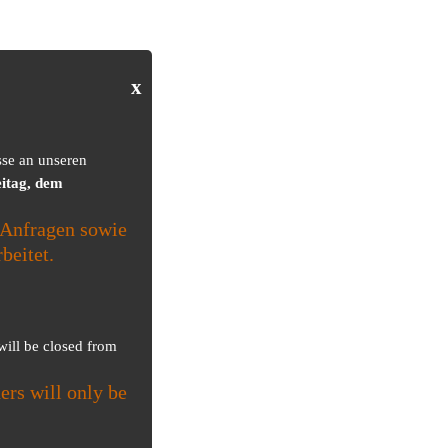
x
sse an unseren
itag, dem
Anfragen sowie
beitet.
 will be closed from
ers will only be