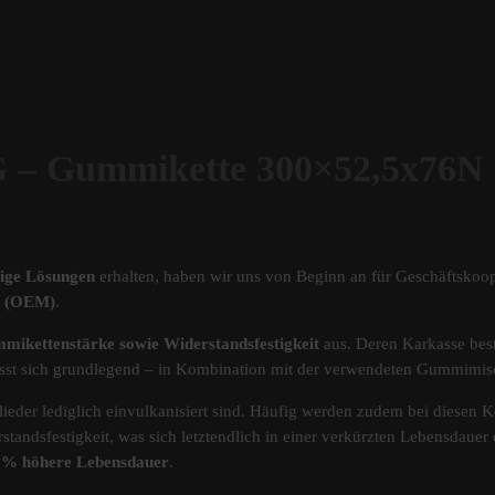
Gummikette 300×52,5x76N 
tige Lösungen
erhalten, haben wir uns von Beginn an für Geschäftskoop
ät (OEM)
.
mikettenstärke sowie Widerstandsfestigkeit
aus. Deren Karkasse best
s lässt sich grundlegend – in Kombination mit der verwendeten Gummimi
ieder lediglich einvulkanisiert sind. Häufig werden zudem bei diesen Ke
standsfestigkeit, was sich letztendlich in einer verkürzten Lebensdau
40% höhere Lebensdauer
.