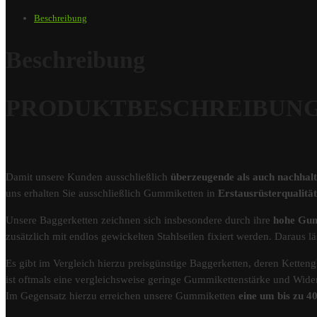
Beschreibung
Beschreibung
PRODUKTBESCHREIBUNG – 
Damit unsere Kunden ausschließlich
überzeugende als auch nachhal
uns erhalten Sie ausschließlich Gummiketten in
Erstausrüsterqualit
Unsere Baggerketten zeichnen sich insbesondere durch ihre
hohe Gum
zusätzlich mit endlos gewickelten Stahlseilen fixiert werden. Darau
Es gibt im Vergleich hierzu preisgünstige Baggerketten, deren Kettengl
ist oftmals eine vergleichsweise geringe Gummikettenstärke und Wider
Im Gegensatz hierzu erreichen unsere Gummiketten
eine um bis zu 