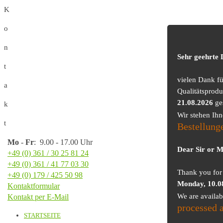
K
o
n
Sehr geehrte
t
vielen Dank f
a
Qualitätsprodu
21.08.2026
ge
k
Wir stehen Ih
t
Bestellung
Mo
-
Fr
: 9.00 - 17.00 Uhr
Dear Sir or 
+49 (0) 361 / 30 25 81 24
+49 (0) 361 / 41 77 03 30
Thank you for 
+49 (0) 179 / 425 50 98
Monday, 10.0
Kontaktformular
We are availa
Kontakt per E-Mail
processed 
STARTSEITE