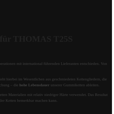
für THOMAS T25S
erationen mit international führenden Lieferanten entschieden. Von
eht hierbei im Wesentlichen aus geschmiedeten Kettengliedern, die
schung – die
hohe Lebensdauer
unserer Gummiketten ableiten.
tten Materialien mit relativ niedriger Härte verwendet. Das Resultat
er der Ketten bemerkbar machen kann.