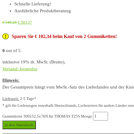
Schnelle Lieferung!
Ausführliche Produktberatung
€
540,26
€
503,37
Sparen Sie € 102,34 beim Kauf von 2 Gummiketten!
0
out of 5
inklusive 19% dt. MwSt. (Brutto),
Versand: kostenlos
Hinweis:
Der Gesamtpreis hängt vom MwSt.-Satz des Lieferlandes und der Kunde
Lieferzeit:
2-5 Tage*
* gilt für Lieferungen innerhalb Deutschlands, Lieferzeiten für andere Länder ent
Gummikette 300x52,5x76N für THOMAS T25S Menge
In den Warenkorb