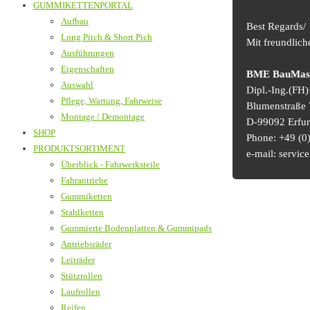
GUMMIKETTENPORTAL
Aufbau
Best Regards/
Long Pitch & Short Pich
Mit freundlic
Ausführungen
Eigenschaften
BME BauMasch
Auswahl
Dipl.-Ing.(FH
Pflege, Wartung, Fahrweise
Blumenstraße 
Montage / Demontage
D-99092 Erfur
SHOP
Phone: +49 (0)
PRODUKTSORTIMENT
e-mail: serv
Überblick - Fahrwerksteile
Fahrantriebe
Gummiketten
Stahlketten
Gummierte Bodenplatten & Gummipads
Antriebsräder
Leiträder
Stützrollen
Laufrollen
Reifen