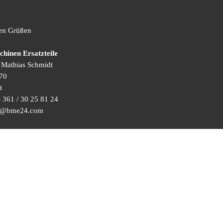
hen Grüßen
inen Ersatzteile
) Mathias Schmidt
70
t
 361 / 30 25 81 24
ice@bme24.com