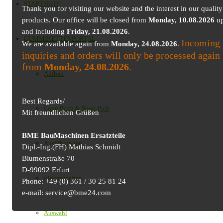
STARTSEITE
Thank you for visiting our website and the interest in our quality
products. Our office will be closed from
Monday, 10.08.2026
up
and including
Friday, 21.08.2026
.
GUMMIKETTENPORTAL
Incoming
We are available again from
Monday, 24.08.2026
.
inquiries and orders will only be processed again
from
Monday, 24.08.2026
.
Aufbau
Best Regards/
Long Pitch & Short Pich
Mit freundlichen Grüßen
BME BauMaschinen Ersatzteile
Ausführungen
Dipl.-Ing.(FH) Mathias Schmidt
Blumenstraße 70
D-99092 Erfurt
Eigenschaften
Phone: +49 (0) 361 / 30 25 81 24
e-mail: service@bme24.com
Auswahl