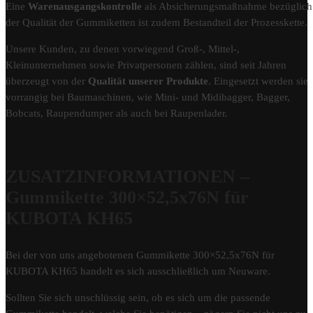
Eine
Warenausgangskontrolle
als Absicherungsmaßnahme bezüglich
der Qualität der Gummiketten ist zudem Bestandteil der Prozesskette.
Unsere Kunden, zu denen vorwiegend Groß-, Mittel-,
Kleinunternehmen sowie Privatpersonen zählen, sind seit Jahren
überzeugt von der
Qualität unserer Produkte
. Eingesetzt werden sie
vorrangig bei Baumaschinen, wie Mini- und Midibagger, Bagger,
Bobcats, Raupendumper als auch bei Raupenlader.
ZUSATZINFORMATIONEN –
Gummikette 300×52,5x76N für
KUBOTA KH65
Bei der von uns angebotenen Gummikette 300×52,5x76N für
KUBOTA KH65 handelt es sich ausschließlich um Neuware.
Sollten Sie sich unschlüssig sein, ob es sich um die passende