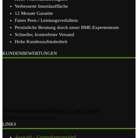
Verbesserte Innenlauffläche
12 Monate Garantie
Faires Preis-/ Leistungsverhältnis
Persönliche Beratung durch unser BME-Expertenteam
Schneller, kostenfreier Versand
Hohe Kundenzufriedenheit
KUNDENBEWERTUNGEN
Baumaschinen Ersatzteile24
hat
5.0
von
5
Sternen
534
Bewertungen auf Ebay
LINKS
Auswahl – Gummikettenmodell