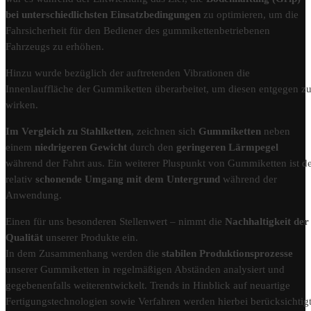
bei unterschiedlichsten Einsatzbedingungen
zu optimieren, um die
Fahrsicherheit für den Bediener des gummikettenbetriebenen
Fahrzeugs zu erhöhen.
Hinzu wurde bezüglich der auftretenden Vibrationen die
Innenlauffläche der Gummiketten überarbeitet, um diesen entgegen z
wirken.
Im Vergleich zu Stahlketten
, zeichnen sich
Gummiketten
neben
einem
niedrigeren Gewicht
durch den
geringeren Lärmpegel
während der Fahrt aus. Ein weiterer Pluspunkt von Gummiketten ist d
relativ
schonende Umgang mit dem Untergrund
während der
Anwendung.
Einen für uns besonderen Stellenwert – nimmt die
Nachhaltigkeit der
Qualität
unserer Produkte ein.
In dem Zusammenhang werden die
stabilen Produktionsprozesse
unserer Gummiketten in regelmäßigen Abständen analysiert und
gegebenenfalls weiterentwickelt. Trends in Hinblick auf neuartige
Fertigungstechnologien sowie Verfahren werden hierbei berücksichtigt