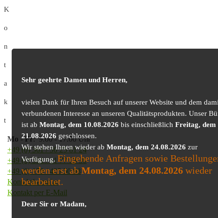
K
o
n
t
Sehr geehrte Damen und Herren,
a
k
vielen Dank für Ihren Besuch auf unserer Website und dem dami
verbundenen Interesse an unseren Qualitätsprodukten. Unser Bü
t
ist ab
Montag, dem 10.08.2026
bis einschließlich
Freitag, dem
21.08.2026
geschlossen.
Mo
-
Fr
: 9.00 - 17.00 Uhr
Wir stehen Ihnen wieder ab
Montag, dem 24.08.2026
zur
+49 (0) 361 / 30 25 81 24
Eingehende Anfragen sowie Bestellunge
Verfügung.
+49 (0) 361 / 41 77 03 30
werden erst ab
Montag, dem 24.08.2026
wieder
+49 (0) 179 / 425 50 98
bearbeitet.
Kontaktformular
Kontakt per E-Mail
Dear Sir or Madam,