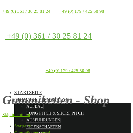
+49 (0) 361 / 30 25 81 24
+49 (0) 179 / 425 50 98
+49 (0) 361 / 30 25 81 24
+49 (0) 179 / 425 50 98
STARTSEITE
Gummiketten - Shop
GUMMIKETTENPORTAL
AUFBAU
LONG PITCH & SHORT PITCH
Skip to content
AUSFÜHRUNGEN
Startseite
EIGENSCHAFTEN
Gummikettenportal