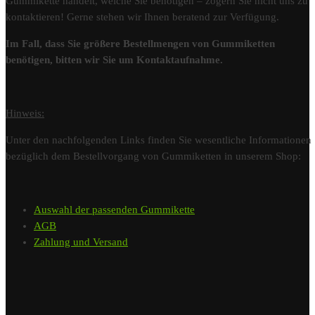
Gummikette handelt, welche Sie benötigen – zögern Sie nicht uns zu
kontaktieren! Gerne stehen wir Ihnen beratend zur Verfügung.
Im Fall, dass Sie größere Bestellmengen von Gummiketten
benötigen, bitten wir Sie um Kontaktaufnahme.
Hinweis:
Unter den nachfolgenden Links finden Sie wesentliche Informationen
bezüglich dem Bestellvorgang von Gummiketten in unserem Shop:
Auswahl der passenden Gummikette
AGB
Zahlung und Versand