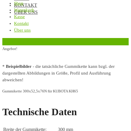
Shop
KONTAKT
Warenkorb
ÜBER UNS
Kasse
Kontakt
Über uns
‹
Zurück zur vorherigen Seite
Angebot!
*
Beispielbilder
- die tatsächliche Gummikette kann bzgl. der
dargestellten Abbildungen in Größe, Profil und Ausführung
abweichen!
Gummikette 300x52,5x76N für KUBOTA KH65
Technische Daten
Breite der Gummikette:
300 mm