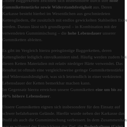
Unsere Baggerketten zeichnen sich insbesondere durch ihre
hohe
Gummikettenstärke sowie Widerstandsfestigkeit
aus. Deren
Karkasse besteht hierbei im Wesentlichen aus geschmiedeten
Kettengliedern, die zusätzlich mit endlos gewickelten Stahlseilen fixier
werden. Daraus lässt sich grundlegend – in Kombination mit der
verwendeten Gummimischung – die
hohe Lebensdauer
unserer
Gummiketten ableiten.
Es gibt im Vergleich hierzu preisgünstige Baggerketten, deren
Kettenglieder lediglich einvulkanisiert sind. Häufig werden zudem bei
diesen Ketten Materialien mit relativ niedriger Härte verwendet. Das
Resultat ist oftmals eine vergleichsweise geringe Gummikettenstärke
und Widerstandsfestigkeit, was sich letztendlich in einer verkürzten
Lebensdauer der Ketten bemerkbar machen kann.
Im Gegensatz hierzu erreichen unsere Gummiketten
eine um bis zu
40% höhere Lebensdauer
.
Unsere Gummiketten eignen sich insbesondere für den Einsatz auf
schwer befahrbarem Gelände. Hierfür wurde neben der Karkasse das
Profil als auch die Gummimischung verbessert. In dem Zusammenha
war es während der Entwicklung das Ziel, die
Bodenhaftung (Grip)