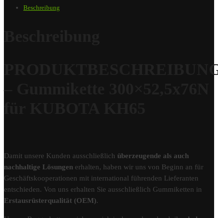
Beschreibung
Beschreibung
PRODUKTBESCHREIBUN
– Gummikette 300×52,5x76N
für KUBOTA KH65
Damit unsere Kunden ausschließlich
überzeugende als auch
nachhaltige Lösungen
erhalten, haben wir uns von Beginn an für
Geschäftskooperationen mit international führenden Lieferanten
entschieden. Von uns erhalten Sie ausschließlich Gummiketten in
Erstausrüsterqualität (OEM)
.