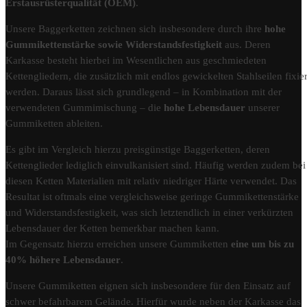
Erstausrüsterqualität (OEM)
.
Unsere Baggerketten zeichnen sich insbesondere durch ihre
hohe
Gummikettenstärke sowie Widerstandsfestigkeit
aus. Deren
Karkasse besteht hierbei im Wesentlichen aus geschmiedeten
Kettengliedern, die zusätzlich mit endlos gewickelten Stahlseilen fixier
werden. Daraus lässt sich grundlegend – in Kombination mit der
verwendeten Gummimischung – die
hohe Lebensdauer
unserer
Gummiketten ableiten.
Es gibt im Vergleich hierzu preisgünstige Baggerketten, deren
Kettenglieder lediglich einvulkanisiert sind. Häufig werden zudem bei
diesen Ketten Materialien mit relativ niedriger Härte verwendet. Das
Resultat ist oftmals eine vergleichsweise geringe Gummikettenstärke
und Widerstandsfestigkeit, was sich letztendlich in einer verkürzten
Lebensdauer der Ketten bemerkbar machen kann.
Im Gegensatz hierzu erreichen unsere Gummiketten
eine um bis zu
40% höhere Lebensdauer
.
Unsere Gummiketten eignen sich insbesondere für den Einsatz auf
schwer befahrbarem Gelände. Hierfür wurde neben der Karkasse das