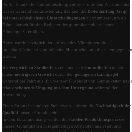
Profil als auch die Gummimischung verbessert. In dem Zusammenha
war es während der Entwicklung das Ziel, die
Bodenhaftung (Grip)
bei unterschiedlichsten Einsatzbedingungen
zu optimieren, um die
Fahrsicherheit für den Bediener des gummikettenbetriebenen
Fahrzeugs zu erhöhen.
Hinzu wurde bezüglich der auftretenden Vibrationen die
Innenlauffläche der Gummiketten überarbeitet, um diesen entgegen z
wirken.
Im Vergleich zu Stahlketten
, zeichnen sich
Gummiketten
neben
einem
niedrigeren Gewicht
durch den
geringeren Lärmpegel
während der Fahrt aus. Ein weiterer Pluspunkt von Gummiketten ist d
relativ
schonende Umgang mit dem Untergrund
während der
Anwendung.
Einen für uns besonderen Stellenwert – nimmt die
Nachhaltigkeit der
Qualität
unserer Produkte ein.
In dem Zusammenhang werden die
stabilen Produktionsprozesse
unserer Gummiketten in regelmäßigen Abständen analysiert und