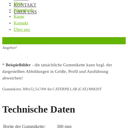
Shop
KONTAKT
Warenkorb
ÜBER UNS
Kasse
Kontakt
Über uns
‹
Zurück zur vorherigen Seite
Angebot!
*
Beispielbilder
- die tatsächliche Gummikette kann bzgl. der
dargestellten Abbildungen in Größe, Profil und Ausführung
abweichen!
Gummikette 300x52,5x74W für CATERPILLAR (CAT) MM20T
Technische Daten
Breite der Gummikette:
300 mm