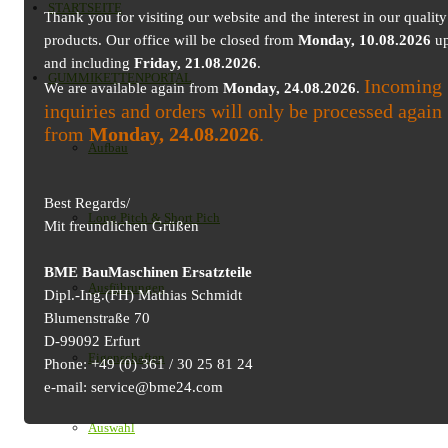
STARTSEITE
Thank you for visiting our website and the interest in our quality
products. Our office will be closed from
Monday, 10.08.2026
up
and including
Friday, 21.08.2026
.
GUMMIKETTENPORTAL
Incoming
We are available again from
Monday, 24.08.2026
.
inquiries and orders will only be processed again
from
Monday, 24.08.2026
.
Aufbau
Best Regards/
Long Pitch & Short Pich
Mit freundlichen Grüßen
BME BauMaschinen Ersatzteile
Ausführungen
Dipl.-Ing.(FH) Mathias Schmidt
Blumenstraße 70
D-99092 Erfurt
Eigenschaften
Phone: +49 (0) 361 / 30 25 81 24
e-mail: service@bme24.com
Auswahl