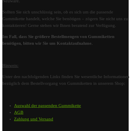
Neuware.
Sollten Sie sich unschlüssig sein, ob es sich um die passende
Gummikette handelt, welche Sie benötigen – zögern Sie nicht uns zu
kontaktieren! Gerne stehen wir Ihnen beratend zur Verfügung.
Im Fall, dass Sie größere Bestellmengen von Gummiketten
benötigen, bitten wir Sie um Kontaktaufnahme.
Hinweis:
Unter den nachfolgenden Links finden Sie wesentliche Informationen
bezüglich dem Bestellvorgang von Gummiketten in unserem Shop:
Auswahl der passenden Gummikette
AGB
Zahlung und Versand