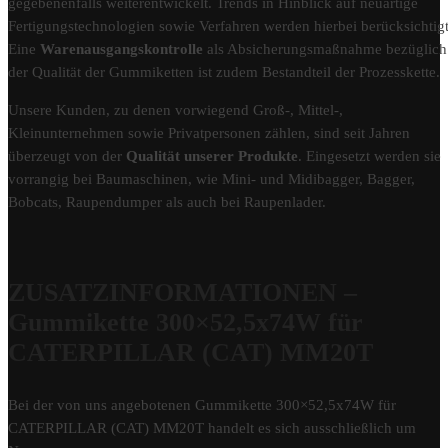
gegebenenfalls weiterentwickelt. Trends in Hinblick auf neuartige
Fertigungstechnologien sowie Verfahren werden hierbei berücksichtigt
Eine
Warenausgangskontrolle
als Absicherungsmaßnahme bezüglich
der Qualität der Gummiketten ist zudem Bestandteil der Prozesskette.
Unsere Kunden, zu denen vorwiegend Groß-, Mittel-,
Kleinunternehmen sowie Privatpersonen zählen, sind seit Jahren
überzeugt von der
Qualität unserer Produkte
. Eingesetzt werden sie
vorrangig bei Baumaschinen, wie Mini- und Midibagger, Bagger,
Bobcats, Raupendumper als auch bei Raupenlader.
ZUSATZINFORMATIONEN –
Gummikette 300×52,5x74W für
CATERPILLAR (CAT) MM20T
Bei der von uns angebotenen Gummikette 300×52,5x74W für
CATERPILLAR (CAT) MM20T handelt es sich ausschließlich um