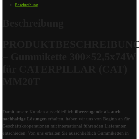
Beschreibung
Beschreibung
PRODUKTBESCHREIBUN
– Gummikette 300×52,5x74W
für CATERPILLAR (CAT)
MM20T
Damit unsere Kunden ausschließlich
überzeugende als auch
nachhaltige Lösungen
erhalten, haben wir uns von Beginn an für
Geschäftskooperationen mit international führenden Lieferanten
entschieden. Von uns erhalten Sie ausschließlich Gummiketten in