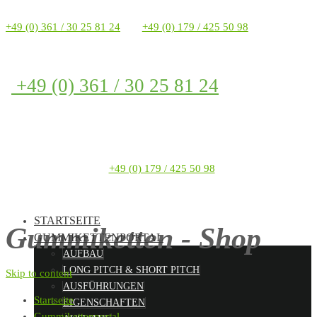
+49 (0) 361 / 30 25 81 24
+49 (0) 179 / 425 50 98
+49 (0) 361 / 30 25 81 24
+49 (0) 179 / 425 50 98
STARTSEITE
Gummiketten - Shop
GUMMIKETTENPORTAL
AUFBAU
LONG PITCH & SHORT PITCH
Skip to content
AUSFÜHRUNGEN
Startseite
EIGENSCHAFTEN
Gummikettenportal