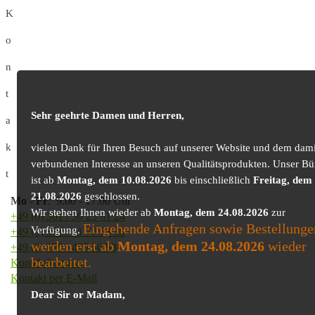
K
o
n
t
Sehr geehrte Damen und Herren,
a
k
vielen Dank für Ihren Besuch auf unserer Website und dem dami
verbundenen Interesse an unseren Qualitätsprodukten. Unser Bü
t
ist ab
Montag, dem 10.08.2026
bis einschließlich
Freitag, dem
21.08.2026
geschlossen.
Mo
-
Fr
: 9.00 - 17.00 Uhr
Wir stehen Ihnen wieder ab
Montag, dem 24.08.2026
zur
+49 (0) 361 / 30 25 81 24
Eingehende Anfragen sowie Bestellunge
Verfügung.
+49 (0) 361 / 41 77 03 30
werden erst ab
Montag, dem 24.08.2026
wieder
+49 (0) 179 / 425 50 98
bearbeitet.
Kontaktformular
Kontakt per E-Mail
Dear Sir or Madam,