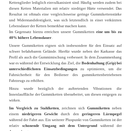
Kettenglieder lediglich einvulkanisiert sind. Häufig werden zudem bei
diesen Ketten Materialien mit relativ niedriger Härte verwendet. Das
Resultat ist oftmals eine vergleichsweise geringe Gummikettenstärke
und Widerstandsfestigkeit, was sich letztendlich in einer verkürzten
Lebensdauer der Ketten bemerkbar machen kann.
Im Gegensatz hierzu erreichen unsere Gummiketten
eine um bis zu
40% höhere Lebensdauer
.
Unsere Gummiketten eignen sich insbesondere für den Einsatz auf
schwer befahrbarem Gelände. Hierfür wurde neben der Karkasse das
Profil als auch die Gummimischung verbessert. In dem Zusammenhang
war es während der Entwicklung das Ziel, die
Bodenhaftung (Grip) bei
unterschiedlichsten Einsatzbedingungen
zu optimieren, um die
Fahrsicherheit für den Bediener des gummikettenbetriebenen
Fahrzeugs zu erhöhen.
Hinzu wurde bezüglich der auftretenden Vibrationen die
Innenlauffläche der Gummiketten überarbeitet, um diesen entgegen zu
wirken.
Im Vergleich zu Stahlketten
, zeichnen sich
Gummiketten
neben
einem
niedrigeren Gewicht
durch den
geringeren Lärmpegel
während der Fahrt aus. Ein weiterer Pluspunkt von Gummiketten ist der
relativ
schonende Umgang mit dem Untergrund
während der