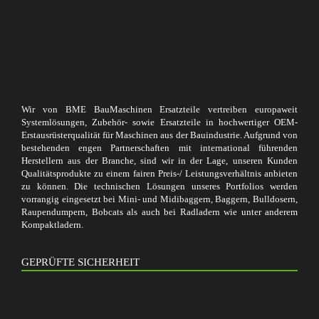
Wir von BME BauMaschinen Ersatzteile vertreiben europaweit
Systemlösungen, Zubehör- sowie Ersatzteile in hochwertiger OEM-
Erstausrüsterqualität für Maschinen aus der Bauindustrie. Aufgrund von
bestehenden engen Partnerschaften mit international führenden
Herstellern aus der Branche, sind wir in der Lage, unseren Kunden
Qualitätsprodukte zu einem fairen Preis-/ Leistungsverhältnis anbieten
zu können. Die technischen Lösungen unseres Portfolios werden
vorrangig eingesetzt bei Mini- und Midibaggern, Baggern, Bulldosern,
Raupendumpern, Bobcats als auch bei Radladern wie unter anderem
Kompaktladern.
GEPRÜFTE SICHERHEIT