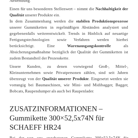
Anwendung.
Einen für uns besonderen Stellenwert – nimmt die
Nachhaltigkeit der
Qualität
unserer Produkte ein.
In dem Zusammenhang werden die
stabilen Produktionsprozesse
unserer Gummiketten in regelmäßigen Abständen analysiert und
gegebenenfalls weiterentwickelt. Trends in Hinblick auf neuartige
Fertigungstechnologien sowie Verfahren werden hierbei
berücksichtigt. Eine
Warenausgangskontrolle
als
Absicherungsmaßnahme bezüglich der Qualität der Gummiketten ist
zudem Bestandteil der Prozesskette.
Unsere Kunden, zu denen vorwiegend Groß-, Mittel-,
Kleinunternehmen sowie Privatpersonen zählen, sind seit Jahren
überzeugt von der
Qualität unserer Produkte
. Eingesetzt werden sie
vorrangig bei Baumaschinen, wie Mini- und Midibagger, Bagger,
Bobcats, Raupendumper als auch bei Raupenlader.
ZUSATZINFORMATIONEN –
Gummikette 300×52,5x74N für
SCHAEFF HR24
Bei der von uns angebotenen Gummikette 300×52,5x74N für