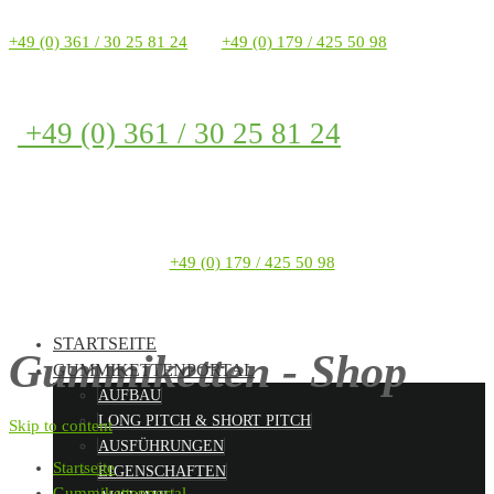
+49 (0) 361 / 30 25 81 24
+49 (0) 179 / 425 50 98
+49 (0) 361 / 30 25 81 24
+49 (0) 179 / 425 50 98
STARTSEITE
Gummiketten - Shop
GUMMIKETTENPORTAL
AUFBAU
LONG PITCH & SHORT PITCH
Skip to content
AUSFÜHRUNGEN
Startseite
EIGENSCHAFTEN
Gummikettenportal