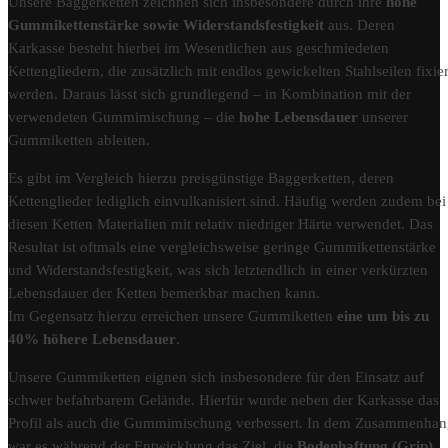
Unsere Baggerketten zeichnen sich insbesondere durch ihre
hohe
Gummikettenstärke sowie Widerstandsfestigkeit
aus. Deren
Karkasse besteht hierbei im Wesentlichen aus geschmiedeten
Kettengliedern, die zusätzlich mit endlos gewickelten Stahlseilen fixier
werden. Daraus lässt sich grundlegend – in Kombination mit der
verwendeten Gummimischung – die
hohe Lebensdauer
unserer
Gummiketten ableiten.
Es gibt im Vergleich hierzu preisgünstige Baggerketten, deren
Kettenglieder lediglich einvulkanisiert sind. Häufig werden zudem bei
diesen Ketten Materialien mit relativ niedriger Härte verwendet. Das
Resultat ist oftmals eine vergleichsweise geringe Gummikettenstärke
und Widerstandsfestigkeit, was sich letztendlich in einer verkürzten
Lebensdauer der Ketten bemerkbar machen kann.
Im Gegensatz hierzu erreichen unsere Gummiketten
eine um bis zu
40% höhere Lebensdauer
.
Unsere Gummiketten eignen sich insbesondere für den Einsatz auf
schwer befahrbarem Gelände. Hierfür wurde neben der Karkasse das
Profil als auch die Gummimischung verbessert. In dem Zusammenha
war es während der Entwicklung das Ziel, die
Bodenhaftung (Grip)