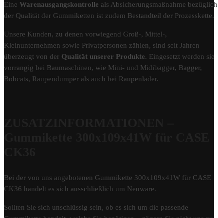
Eine
Warenausgangskontrolle
als Absicherungsmaßnahme bezüglich
der Qualität der Gummiketten ist zudem Bestandteil der Prozesskette.
Unsere Kunden, zu denen vorwiegend Groß-, Mittel-,
Kleinunternehmen sowie Privatpersonen zählen, sind seit Jahren
überzeugt von der
Qualität unserer Produkte
. Eingesetzt werden sie
vorrangig bei Baumaschinen, wie Mini- und Midibagger, Bagger,
Bobcats, Raupendumper als auch bei Raupenlader.
ZUSATZINFORMATIONEN –
Gummikette 300x109x41W für CASE
CK36
Bei der von uns angebotenen Gummikette 300x109x41W für CASE
CK36 handelt es sich ausschließlich um Neuware.
Sollten Sie sich unschlüssig sein, ob es sich um die passende