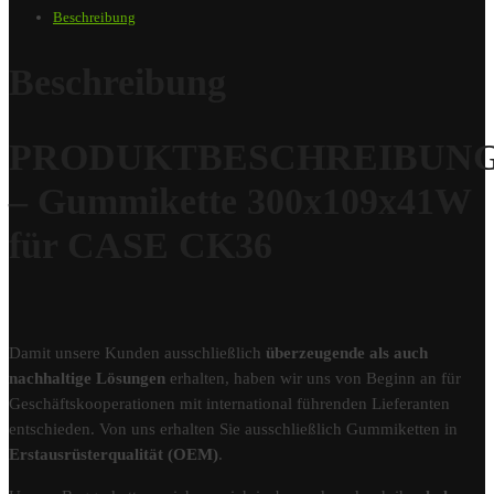
Beschreibung
Beschreibung
PRODUKTBESCHREIBUN
– Gummikette 300x109x41W
für CASE CK36
Damit unsere Kunden ausschließlich
überzeugende als auch
nachhaltige Lösungen
erhalten, haben wir uns von Beginn an für
Geschäftskooperationen mit international führenden Lieferanten
entschieden. Von uns erhalten Sie ausschließlich Gummiketten in
Erstausrüsterqualität (OEM)
.