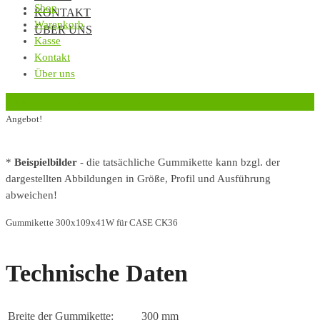
Shop
KONTAKT
Warenkorb
ÜBER UNS
Kasse
Kontakt
Über uns
‹
Zurück zur vorherigen Seite
Angebot!
*
Beispielbilder
- die tatsächliche Gummikette kann bzgl. der
dargestellten Abbildungen in Größe, Profil und Ausführung
abweichen!
Gummikette 300x109x41W für CASE CK36
Technische Daten
Breite der Gummikette:
300 mm