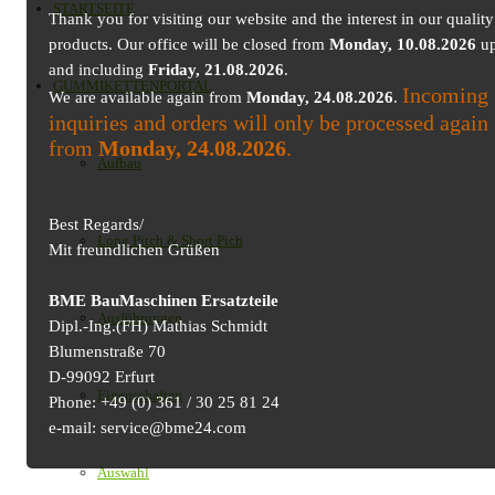
STARTSEITE
Thank you for visiting our website and the interest in our quality
products. Our office will be closed from
Monday, 10.08.2026
up
and including
Friday, 21.08.2026
.
GUMMIKETTENPORTAL
Incoming
We are available again from
Monday, 24.08.2026
.
inquiries and orders will only be processed again
from
Monday, 24.08.2026
.
Aufbau
Best Regards/
Long Pitch & Short Pich
Mit freundlichen Grüßen
BME BauMaschinen Ersatzteile
Ausführungen
Dipl.-Ing.(FH) Mathias Schmidt
Blumenstraße 70
D-99092 Erfurt
Eigenschaften
Phone: +49 (0) 361 / 30 25 81 24
e-mail: service@bme24.com
Auswahl