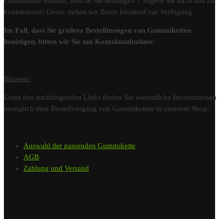
Gummikette handelt, welche Sie benötigen – zögern Sie nicht uns zu
kontaktieren! Gerne stehen wir Ihnen beratend zur Verfügung.
Im Fall, dass Sie größere Bestellmengen von Gummiketten
benötigen, bitten wir Sie um Kontaktaufnahme.
Hinweis:
Unter den nachfolgenden Links finden Sie wesentliche Informationen
bezüglich dem Bestellvorgang von Gummiketten in unserem Shop:
Auswahl der passenden Gummikette
AGB
Zahlung und Versand