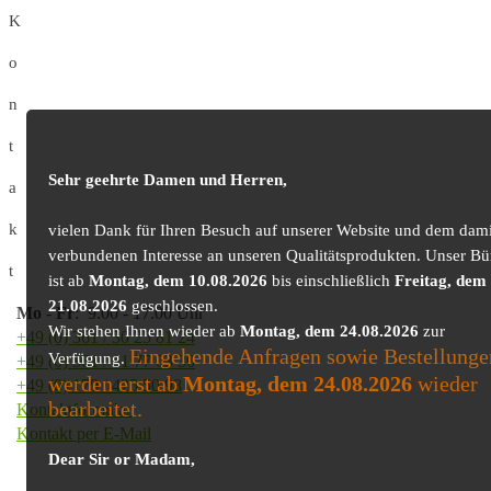
K
o
n
t
Sehr geehrte Damen und Herren,
a
k
vielen Dank für Ihren Besuch auf unserer Website und dem dami
verbundenen Interesse an unseren Qualitätsprodukten. Unser Bü
t
ist ab
Montag, dem 10.08.2026
bis einschließlich
Freitag, dem
21.08.2026
geschlossen.
Mo
-
Fr
: 9.00 - 17.00 Uhr
Wir stehen Ihnen wieder ab
Montag, dem 24.08.2026
zur
+49 (0) 361 / 30 25 81 24
Eingehende Anfragen sowie Bestellunge
Verfügung.
+49 (0) 361 / 41 77 03 30
werden erst ab
Montag, dem 24.08.2026
wieder
+49 (0) 179 / 425 50 98
bearbeitet.
Kontaktformular
Kontakt per E-Mail
Dear Sir or Madam,