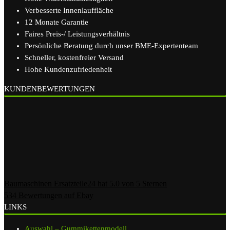
Verbesserte Innenlauffläche
12 Monate Garantie
Faires Preis-/ Leistungsverhältnis
Persönliche Beratung durch unser BME-Expertenteam
Schneller, kostenfreier Versand
Hohe Kundenzufriedenheit
KUNDENBEWERTUNGEN
Baumaschinen Ersatzteile24
hat
5.0
von
5
Sternen
534
Bewertungen auf Ebay
LINKS
Auswahl – Gummikettenmodell