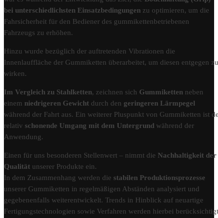
bei unterschiedlichsten Einsatzbedingungen
zu optimieren, um die
Fahrsicherheit für den Bediener des gummikettenbetriebenen
Fahrzeugs zu erhöhen.
Hinzu wurde bezüglich der auftretenden Vibrationen die
Innenlauffläche der Gummiketten überarbeitet, um diesen entgegen z
wirken.
Im Vergleich zu Stahlketten
, zeichnen sich
Gummiketten
neben
einem
niedrigeren Gewicht
durch den
geringeren Lärmpegel
während der Fahrt aus. Ein weiterer Pluspunkt von Gummiketten ist d
relativ
schonende Umgang mit dem Untergrund
während der
Anwendung.
Einen für uns besonderen Stellenwert – nimmt die
Nachhaltigkeit der
Qualität
unserer Produkte ein.
In dem Zusammenhang werden die
stabilen Produktionsprozesse
unserer Gummiketten in regelmäßigen Abständen analysiert und
gegebenenfalls weiterentwickelt. Trends in Hinblick auf neuartige
Fertigungstechnologien sowie Verfahren werden hierbei berücksichtigt