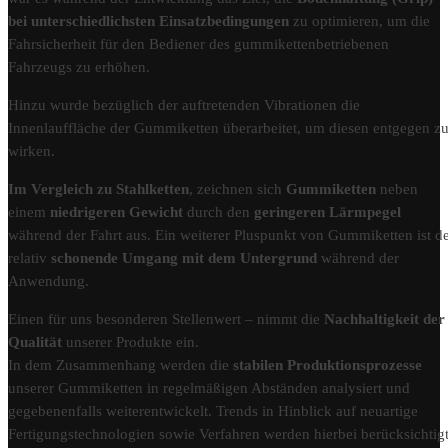
bei unterschiedlichsten Einsatzbedingungen
zu optimieren, um die
Fahrsicherheit für den Bediener des gummikettenbetriebenen
Fahrzeugs zu erhöhen.
Hinzu wurde bezüglich der auftretenden Vibrationen die
Innenlauffläche der Gummiketten überarbeitet, um diesen entgegen z
wirken.
Im Vergleich zu Stahlketten
, zeichnen sich
Gummiketten
neben
einem
niedrigeren Gewicht
durch den
geringeren Lärmpegel
während der Fahrt aus. Ein weiterer Pluspunkt von Gummiketten ist d
relativ
schonende Umgang mit dem Untergrund
während der
Anwendung.
Einen für uns besonderen Stellenwert – nimmt die
Nachhaltigkeit der
Qualität
unserer Produkte ein.
In dem Zusammenhang werden die
stabilen Produktionsprozesse
unserer Gummiketten in regelmäßigen Abständen analysiert und
gegebenenfalls weiterentwickelt. Trends in Hinblick auf neuartige
Fertigungstechnologien sowie Verfahren werden hierbei berücksichtigt