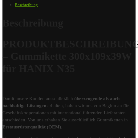
Beschreibung
Beschreibung
PRODUKTBESCHREIBUN
– Gummikette 300x109x39W
für HANIX N35
Damit unsere Kunden ausschließlich
überzeugende als auch
nachhaltige Lösungen
erhalten, haben wir uns von Beginn an für
Geschäftskooperationen mit international führenden Lieferanten
entschieden. Von uns erhalten Sie ausschließlich Gummiketten in
Erstausrüsterqualität (OEM)
.