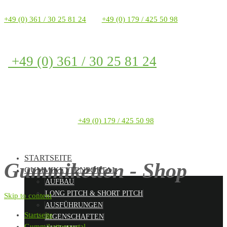
+49 (0) 361 / 30 25 81 24
+49 (0) 179 / 425 50 98
+49 (0) 361 / 30 25 81 24
+49 (0) 179 / 425 50 98
STARTSEITE
Gummiketten - Shop
GUMMIKETTENPORTAL
AUFBAU
LONG PITCH & SHORT PITCH
Skip to content
AUSFÜHRUNGEN
Startseite
EIGENSCHAFTEN
Gummikettenportal