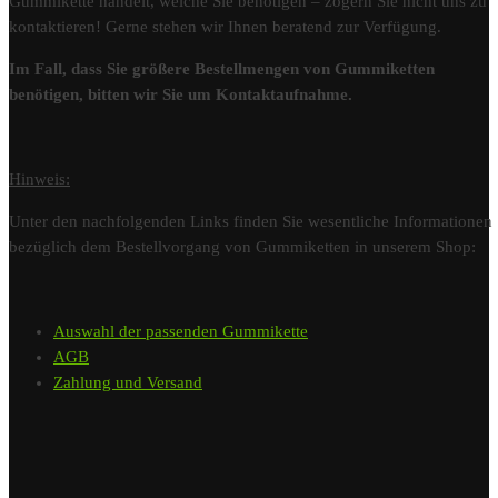
Gummikette handelt, welche Sie benötigen – zögern Sie nicht uns zu
kontaktieren! Gerne stehen wir Ihnen beratend zur Verfügung.
Im Fall, dass Sie größere Bestellmengen von Gummiketten
benötigen, bitten wir Sie um Kontaktaufnahme.
Hinweis:
Unter den nachfolgenden Links finden Sie wesentliche Informationen
bezüglich dem Bestellvorgang von Gummiketten in unserem Shop:
Auswahl der passenden Gummikette
AGB
Zahlung und Versand