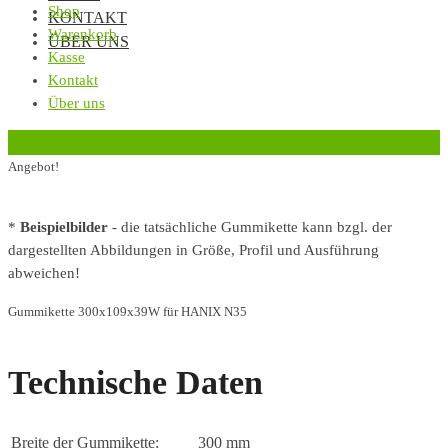
Shop
KONTAKT
Warenkorb
ÜBER UNS
Kasse
Kontakt
Über uns
‹
Zurück zur vorherigen Seite
Angebot!
*
Beispielbilder
- die tatsächliche Gummikette kann bzgl. der
dargestellten Abbildungen in Größe, Profil und Ausführung
abweichen!
Gummikette 300x109x39W für HANIX N35
Technische Daten
Breite der Gummikette:
300 mm