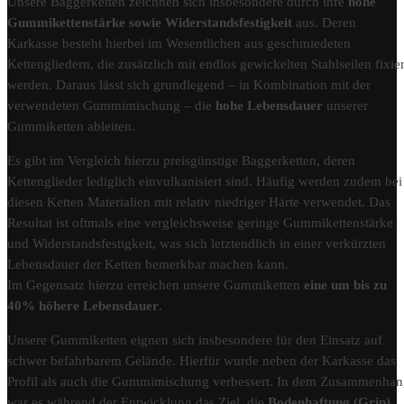
Unsere Baggerketten zeichnen sich insbesondere durch ihre
hohe
Gummikettenstärke sowie Widerstandsfestigkeit
aus. Deren
Karkasse besteht hierbei im Wesentlichen aus geschmiedeten
Kettengliedern, die zusätzlich mit endlos gewickelten Stahlseilen fixier
werden. Daraus lässt sich grundlegend – in Kombination mit der
verwendeten Gummimischung – die
hohe Lebensdauer
unserer
Gummiketten ableiten.
Es gibt im Vergleich hierzu preisgünstige Baggerketten, deren
Kettenglieder lediglich einvulkanisiert sind. Häufig werden zudem bei
diesen Ketten Materialien mit relativ niedriger Härte verwendet. Das
Resultat ist oftmals eine vergleichsweise geringe Gummikettenstärke
und Widerstandsfestigkeit, was sich letztendlich in einer verkürzten
Lebensdauer der Ketten bemerkbar machen kann.
Im Gegensatz hierzu erreichen unsere Gummiketten
eine um bis zu
40% höhere Lebensdauer
.
Unsere Gummiketten eignen sich insbesondere für den Einsatz auf
schwer befahrbarem Gelände. Hierfür wurde neben der Karkasse das
Profil als auch die Gummimischung verbessert. In dem Zusammenha
war es während der Entwicklung das Ziel, die
Bodenhaftung (Grip)