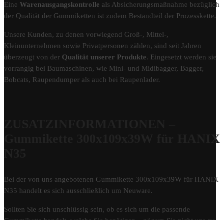
Eine
Warenausgangskontrolle
als Absicherungsmaßnahme bezüglich
der Qualität der Gummiketten ist zudem Bestandteil der Prozesskette.
Unsere Kunden, zu denen vorwiegend Groß-, Mittel-,
Kleinunternehmen sowie Privatpersonen zählen, sind seit Jahren
überzeugt von der
Qualität unserer Produkte
. Eingesetzt werden sie
vorrangig bei Baumaschinen, wie Mini- und Midibagger, Bagger,
Bobcats, Raupendumper als auch bei Raupenlader.
ZUSATZINFORMATIONEN –
Gummikette 300x109x39W für HANIX
N35
Bei der von uns angebotenen Gummikette 300x109x39W für HANIX
N35 handelt es sich ausschließlich um Neuware.
Sollten Sie sich unschlüssig sein, ob es sich um die passende