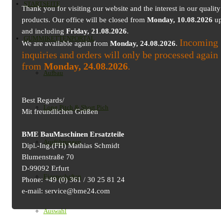
STARTSEITE
Thank you for visiting our website and the interest in our quality
products. Our office will be closed from
Monday, 10.08.2026
up
and including
Friday, 21.08.2026
.
GUMMIKETTENPORTAL
Incoming
We are available again from
Monday, 24.08.2026
.
inquiries and orders will only be processed again
from
Monday, 24.08.2026
.
Aufbau
Best Regards/
Long Pitch & Short Pich
Mit freundlichen Grüßen
BME BauMaschinen Ersatzteile
Ausführungen
Dipl.-Ing.(FH) Mathias Schmidt
Blumenstraße 70
D-99092 Erfurt
Eigenschaften
Phone: +49 (0) 361 / 30 25 81 24
e-mail: service@bme24.com
Auswahl