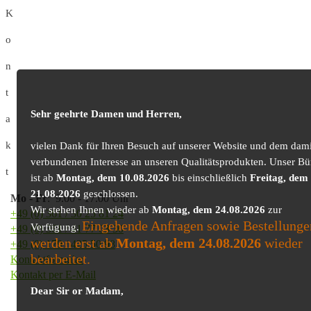
K
o
n
t
Sehr geehrte Damen und Herren,
a
k
vielen Dank für Ihren Besuch auf unserer Website und dem dami
verbundenen Interesse an unseren Qualitätsprodukten. Unser Bü
t
ist ab
Montag, dem 10.08.2026
bis einschließlich
Freitag, dem
21.08.2026
geschlossen.
Mo
-
Fr
: 9.00 - 17.00 Uhr
Wir stehen Ihnen wieder ab
Montag, dem 24.08.2026
zur
+49 (0) 361 / 30 25 81 24
Eingehende Anfragen sowie Bestellunge
Verfügung.
+49 (0) 361 / 41 77 03 30
werden erst ab
Montag, dem 24.08.2026
wieder
+49 (0) 179 / 425 50 98
bearbeitet.
Kontaktformular
Kontakt per E-Mail
Dear Sir or Madam,