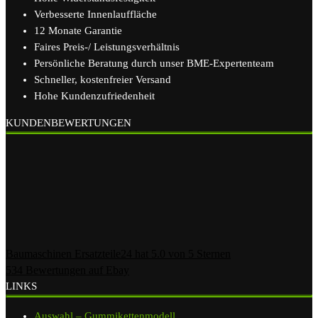
Verbesserte Innenlauffläche
12 Monate Garantie
Faires Preis-/ Leistungsverhältnis
Persönliche Beratung durch unser BME-Expertenteam
Schneller, kostenfreier Versand
Hohe Kundenzufriedenheit
KUNDENBEWERTUNGEN
Baumaschinen Ersatzteile24
hat
5.0
von
5
Sternen
534
Bewertungen auf Ebay
LINKS
Auswahl – Gummikettenmodell