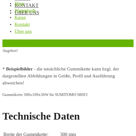
Shop
KONTAKT
Warenkorb
ÜBER UNS
Kasse
Kontakt
Über uns
‹
Zurück zur vorherigen Seite
Angebot!
*
Beispielbilder
- die tatsächliche Gummikette kann bzgl. der
dargestellten Abbildungen in Größe, Profil und Ausführung
abweichen!
Gummikette 300x109x36W für SUMITOMO S80F2
Technische Daten
Breite der Gummikette:
300 mm