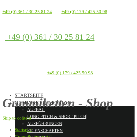
+49 (0) 361 / 30 25 81 24
+49 (0) 179 / 425 50 98
+49 (0) 361 / 30 25 81 24
+49 (0) 179 / 425 50 98
STARTSEITE
Gummiketten - Shop
GUMMIKETTENPORTAL
AUFBAU
LONG PITCH & SHORT PITCH
Skip to content
AUSFÜHRUNGEN
Startseite
EIGENSCHAFTEN
Gummikettenportal