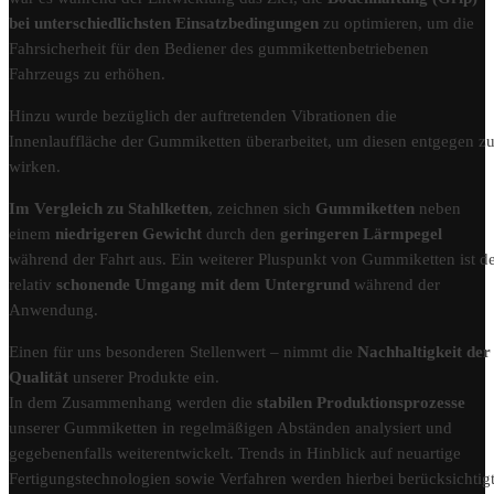
bei unterschiedlichsten Einsatzbedingungen
zu optimieren, um die
Fahrsicherheit für den Bediener des gummikettenbetriebenen
Fahrzeugs zu erhöhen.
Hinzu wurde bezüglich der auftretenden Vibrationen die
Innenlauffläche der Gummiketten überarbeitet, um diesen entgegen z
wirken.
Im Vergleich zu Stahlketten
, zeichnen sich
Gummiketten
neben
einem
niedrigeren Gewicht
durch den
geringeren Lärmpegel
während der Fahrt aus. Ein weiterer Pluspunkt von Gummiketten ist d
relativ
schonende Umgang mit dem Untergrund
während der
Anwendung.
Einen für uns besonderen Stellenwert – nimmt die
Nachhaltigkeit der
Qualität
unserer Produkte ein.
In dem Zusammenhang werden die
stabilen Produktionsprozesse
unserer Gummiketten in regelmäßigen Abständen analysiert und
gegebenenfalls weiterentwickelt. Trends in Hinblick auf neuartige
Fertigungstechnologien sowie Verfahren werden hierbei berücksichtigt