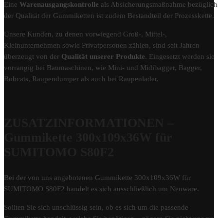
Eine
Warenausgangskontrolle
als Absicherungsmaßnahme bezüglich
der Qualität der Gummiketten ist zudem Bestandteil der Prozesskette.
Unsere Kunden, zu denen vorwiegend Groß-, Mittel-,
Kleinunternehmen sowie Privatpersonen zählen, sind seit Jahren
überzeugt von der
Qualität unserer Produkte
. Eingesetzt werden sie
vorrangig bei Baumaschinen, wie Mini- und Midibagger, Bagger,
Bobcats, Raupendumper als auch bei Raupenlader.
ZUSATZINFORMATIONEN –
Gummikette 300x109x36W für
SUMITOMO S80F2
Bei der von uns angebotenen Gummikette 300x109x36W für
SUMITOMO S80F2 handelt es sich ausschließlich um Neuware.
Sollten Sie sich unschlüssig sein, ob es sich um die passende