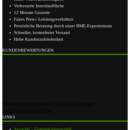
Verbesserte Innenlauffläche
12 Monate Garantie
Faires Preis-/ Leistungsverhältnis
Persönliche Beratung durch unser BME-Expertenteam
Schneller, kostenfreier Versand
Hohe Kundenzufriedenheit
KUNDENBEWERTUNGEN
Baumaschinen Ersatzteile24
hat
5.0
von
5
Sternen
533
Bewertungen auf Ebay
LINKS
Auswahl – Gummikettenmodell