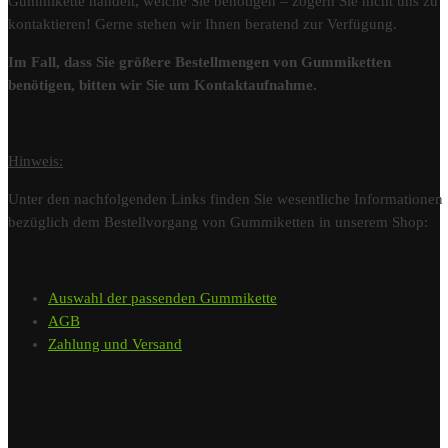
Gummikette handelt, welche Sie benötigen – zögern Sie nicht uns zu
kontaktieren! Gerne stehen wir Ihnen beratend zur Verfügung.
Im Fall, dass Sie größere Bestellmengen von Gummiketten
benötigen, bitten wir Sie um Kontaktaufnahme.
Hinweis:
Unter den nachfolgenden Links finden Sie wesentliche Informationen
bezüglich dem Bestellvorgang von Gummiketten in unserem Shop:
Auswahl der passenden Gummikette
AGB
Zahlung und Versand