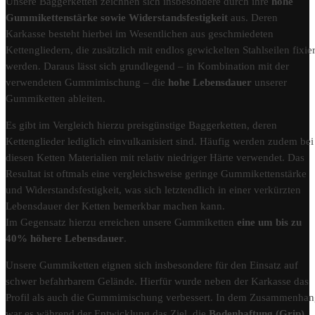
Unsere Baggerketten zeichnen sich insbesondere durch ihre
hohe
Gummikettenstärke sowie Widerstandsfestigkeit
aus. Deren
Karkasse besteht hierbei im Wesentlichen aus geschmiedeten
Kettengliedern, die zusätzlich mit endlos gewickelten Stahlseilen fixier
werden. Daraus lässt sich grundlegend – in Kombination mit der
verwendeten Gummimischung – die
hohe Lebensdauer
unserer
Gummiketten ableiten.
Es gibt im Vergleich hierzu preisgünstige Baggerketten, deren
Kettenglieder lediglich einvulkanisiert sind. Häufig werden zudem bei
diesen Ketten Materialien mit relativ niedriger Härte verwendet. Das
Resultat ist oftmals eine vergleichsweise geringe Gummikettenstärke
und Widerstandsfestigkeit, was sich letztendlich in einer verkürzten
Lebensdauer der Ketten bemerkbar machen kann.
Im Gegensatz hierzu erreichen unsere Gummiketten
eine um bis zu
40% höhere Lebensdauer
.
Unsere Gummiketten eignen sich insbesondere für den Einsatz auf
schwer befahrbarem Gelände. Hierfür wurde neben der Karkasse das
Profil als auch die Gummimischung verbessert. In dem Zusammenha
war es während der Entwicklung das Ziel, die
Bodenhaftung (Grip)