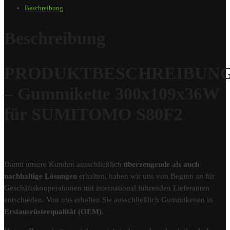
Beschreibung
Beschreibung
PRODUKTBESCHREIBUN
– Gummikette 300x109x36W
für SUMITOMO S80F2
Damit unsere Kunden ausschließlich
überzeugende als auch
nachhaltige Lösungen
erhalten, haben wir uns von Beginn an für
Geschäftskooperationen mit international führenden Lieferanten
entschieden. Von uns erhalten Sie ausschließlich Gummiketten in
Erstausrüsterqualität (OEM)
.