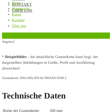
Shop
KONTAKT
Warenkorb
ÜBER UNS
Kasse
Kontakt
Über uns
‹
Zurück zur vorherigen Seite
Angebot!
*
Beispielbilder
- die tatsächliche Gummikette kann bzgl. der
dargestellten Abbildungen in Größe, Profil und Ausführung
abweichen!
Gummikette 300x109x36N für NISSAN N300.2
Technische Daten
Breite der Gummikette:
300 mm