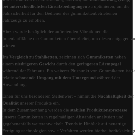
bei unterschiedlichsten Einsatzbedingungen
zu optimieren, um die
Fahrsicherheit für den Bediener des gummikettenbetriebenen
Fahrzeugs zu erhöhen.
Hinzu wurde bezüglich der auftretenden Vibrationen die
Innenlauffläche der Gummiketten überarbeitet, um diesen entgegen z
wirken.
Im Vergleich zu Stahlketten
, zeichnen sich
Gummiketten
neben
einem
niedrigeren Gewicht
durch den
geringeren Lärmpegel
während der Fahrt aus. Ein weiterer Pluspunkt von Gummiketten ist d
relativ
schonende Umgang mit dem Untergrund
während der
Anwendung.
Einen für uns besonderen Stellenwert – nimmt die
Nachhaltigkeit der
Qualität
unserer Produkte ein.
In dem Zusammenhang werden die
stabilen Produktionsprozesse
unserer Gummiketten in regelmäßigen Abständen analysiert und
gegebenenfalls weiterentwickelt. Trends in Hinblick auf neuartige
Fertigungstechnologien sowie Verfahren werden hierbei berücksichtigt