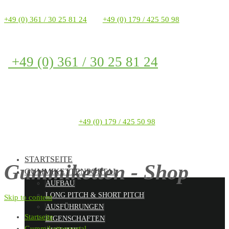
+49 (0) 361 / 30 25 81 24
+49 (0) 179 / 425 50 98
+49 (0) 361 / 30 25 81 24
+49 (0) 179 / 425 50 98
STARTSEITE
Gummiketten - Shop
GUMMIKETTENPORTAL
AUFBAU
LONG PITCH & SHORT PITCH
Skip to content
AUSFÜHRUNGEN
Startseite
EIGENSCHAFTEN
Gummikettenportal