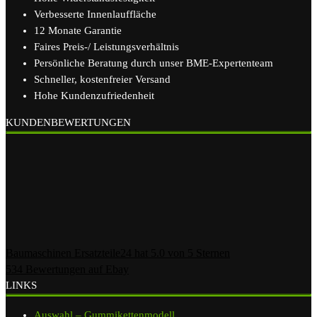
Verbesserte Innenlauffläche
12 Monate Garantie
Faires Preis-/ Leistungsverhältnis
Persönliche Beratung durch unser BME-Expertenteam
Schneller, kostenfreier Versand
Hohe Kundenzufriedenheit
KUNDENBEWERTUNGEN
Baumaschinen Ersatzteile24
hat
5.0
von
5
Sternen
534
Bewertungen auf Ebay
LINKS
Auswahl – Gummikettenmodell