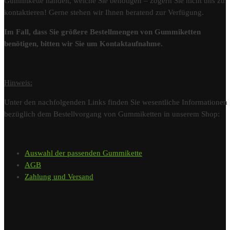
Gummikette handelt, welche Sie benötigen – zögern Sie nicht uns zu
kontaktieren! Gerne stehen wir Ihnen beratend zur Verfügung.
Im Fall, dass Sie größere Bestellmengen von Gummiketten
benötigen, bitten wir Sie um Kontaktaufnahme.
Hinweis:
Unter den nachfolgenden Links finden Sie wesentliche Informationen
bezüglich dem Bestellvorgang von Gummiketten in unserem Shop:
Auswahl der passenden Gummikette
AGB
Zahlung und Versand