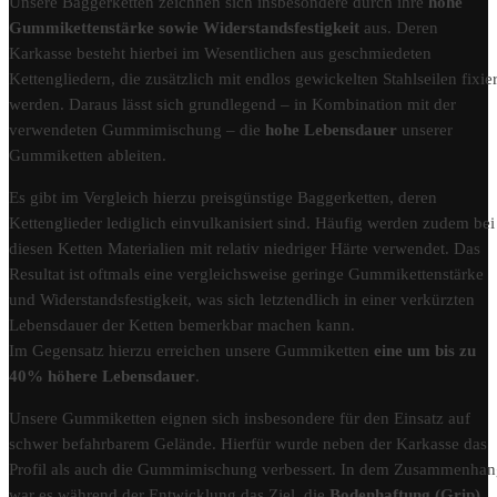
Unsere Baggerketten zeichnen sich insbesondere durch ihre
hohe
Gummikettenstärke sowie Widerstandsfestigkeit
aus. Deren
Karkasse besteht hierbei im Wesentlichen aus geschmiedeten
Kettengliedern, die zusätzlich mit endlos gewickelten Stahlseilen fixier
werden. Daraus lässt sich grundlegend – in Kombination mit der
verwendeten Gummimischung – die
hohe Lebensdauer
unserer
Gummiketten ableiten.
Es gibt im Vergleich hierzu preisgünstige Baggerketten, deren
Kettenglieder lediglich einvulkanisiert sind. Häufig werden zudem bei
diesen Ketten Materialien mit relativ niedriger Härte verwendet. Das
Resultat ist oftmals eine vergleichsweise geringe Gummikettenstärke
und Widerstandsfestigkeit, was sich letztendlich in einer verkürzten
Lebensdauer der Ketten bemerkbar machen kann.
Im Gegensatz hierzu erreichen unsere Gummiketten
eine um bis zu
40% höhere Lebensdauer
.
Unsere Gummiketten eignen sich insbesondere für den Einsatz auf
schwer befahrbarem Gelände. Hierfür wurde neben der Karkasse das
Profil als auch die Gummimischung verbessert. In dem Zusammenha
war es während der Entwicklung das Ziel, die
Bodenhaftung (Grip)