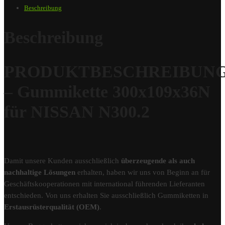
Beschreibung
Beschreibung
PRODUKTBESCHREIBUN
– Gummikette 300x109x36N
für NISSAN N300.2
Damit unsere Kunden ausschließlich
überzeugende als auch
nachhaltige Lösungen
erhalten, haben wir uns von Beginn an für
Geschäftskooperationen mit international führenden Lieferanten
entschieden. Von uns erhalten Sie ausschließlich Gummiketten in
Erstausrüsterqualität (OEM)
.