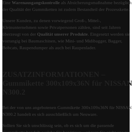
Eine
Warenausgangskontrolle
als Absicherungsmaßnahme bezüglich
der Qualität der Gummiketten ist zudem Bestandteil der Prozesskette.
Unsere Kunden, zu denen vorwiegend Groß-, Mittel-,
Kleinunternehmen sowie Privatpersonen zählen, sind seit Jahren
überzeugt von der
Qualität unserer Produkte
. Eingesetzt werden sie
vorrangig bei Baumaschinen, wie Mini- und Midibagger, Bagger,
Bobcats, Raupendumper als auch bei Raupenlader.
ZUSATZINFORMATIONEN –
Gummikette 300x109x36N für NISSA
N300.2
Bei der von uns angebotenen Gummikette 300x109x36N für NISSAN
N300.2 handelt es sich ausschließlich um Neuware.
Sollten Sie sich unschlüssig sein, ob es sich um die passende