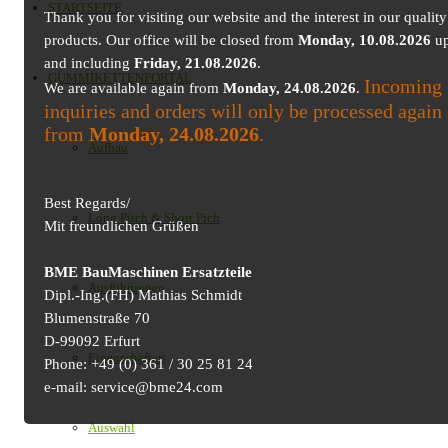
STARTSEITE
Thank you for visiting our website and the interest in our quality
products. Our office will be closed from
Monday, 10.08.2026
up
and including
Friday, 21.08.2026
.
GUMMIKETTENPORTAL
Incoming
We are available again from
Monday, 24.08.2026
.
inquiries and orders will only be processed again
from
Monday, 24.08.2026
.
Aufbau
Best Regards/
Long Pitch & Short Pich
Mit freundlichen Grüßen
BME BauMaschinen Ersatzteile
Ausführungen
Dipl.-Ing.(FH) Mathias Schmidt
Blumenstraße 70
D-99092 Erfurt
Eigenschaften
Phone: +49 (0) 361 / 30 25 81 24
e-mail: service@bme24.com
Auswahl