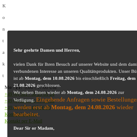
K
o
n
t
Sehr geehrte Damen und Herren,
a
k
vielen Dank für Ihren Besuch auf unserer Website und dem dami
verbundenen Interesse an unseren Qualitätsprodukten. Unser Bü
t
ist ab
Montag, dem 10.08.2026
bis einschließlich
Freitag, dem
21.08.2026
geschlossen.
Mo
-
Fr
: 9.00 - 17.00 Uhr
Wir stehen Ihnen wieder ab
Montag, dem 24.08.2026
zur
+49 (0) 361 / 30 25 81 24
Eingehende Anfragen sowie Bestellunge
Verfügung.
+49 (0) 361 / 41 77 03 30
werden erst ab
Montag, dem 24.08.2026
wieder
+49 (0) 179 / 425 50 98
bearbeitet.
Kontaktformular
Kontakt per E-Mail
Dear Sir or Madam,