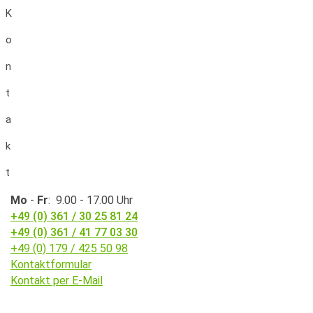
K
o
n
t
a
k
t
Mo
-
Fr
: 9.00 - 17.00 Uhr
+49 (0) 361 / 30 25 81 24
+49 (0) 361 / 41 77 03 30
+49 (0) 179 / 425 50 98
Kontaktformular
Kontakt per E-Mail