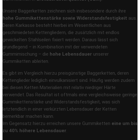
Unsere Baggerketten zeichnen sich insbesondere durch ihre
hohe Gummikettenstärke sowie Widerstandsfestigkeit
aus.
Deren Karkasse besteht hierbei im Wesentlichen aus
geschmiedeten Kettengliedern, die zusätzlich mit endlos
gewickelten Stahlseilen fixiert werden. Daraus lässt sich
grundlegend – in Kombination mit der verwendeten
Gummimischung – die
hohe Lebensdauer
unserer
Gummiketten ableiten.
Es gibt im Vergleich hierzu preisgünstige Baggerketten, deren
Kettenglieder lediglich einvulkanisiert sind. Häufig werden zudem
bei diesen Ketten Materialien mit relativ niedriger Härte
verwendet. Das Resultat ist oftmals eine vergleichsweise geringe
Gummikettenstärke und Widerstandsfestigkeit, was sich
letztendlich in einer verkürzten Lebensdauer der Ketten
bemerkbar machen kann.
Im Gegensatz hierzu erreichen unsere Gummiketten
eine um bis
zu 40% höhere Lebensdauer
.