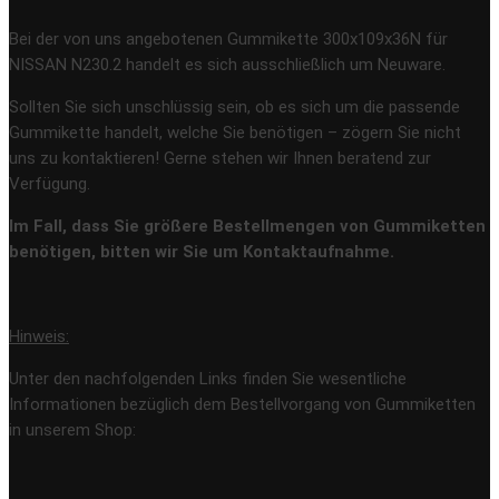
Bei der von uns angebotenen Gummikette 300x109x36N für
NISSAN N230.2 handelt es sich ausschließlich um Neuware.
Sollten Sie sich unschlüssig sein, ob es sich um die passende
Gummikette handelt, welche Sie benötigen – zögern Sie nicht
uns zu kontaktieren! Gerne stehen wir Ihnen beratend zur
Verfügung.
Im Fall, dass Sie größere Bestellmengen von Gummiketten
benötigen, bitten wir Sie um Kontaktaufnahme.
Hinweis:
Unter den nachfolgenden Links finden Sie wesentliche
Informationen bezüglich dem Bestellvorgang von Gummiketten
in unserem Shop: