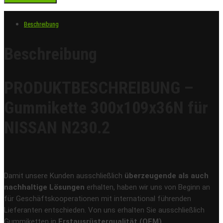
Beschreibung
Beschreibung
PRODUKTBESCHREIBUNG –
Gummikette 300x109x36N für
NISSAN N230.2
Damit unsere Kunden ausschließlich
überzeugende als auch
nachhaltige Lösungen
erhalten, haben wir uns von Beginn an
für Geschäftskooperationen mit international führenden
Lieferanten entschieden. Von uns erhalten Sie ausschließlich
Gummiketten in
Erstausrüsterqualität (OEM)
.