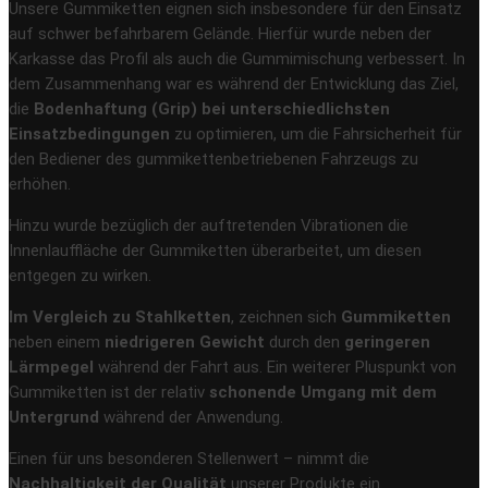
Unsere Gummiketten eignen sich insbesondere für den Einsatz
auf schwer befahrbarem Gelände. Hierfür wurde neben der
Karkasse das Profil als auch die Gummimischung verbessert. In
dem Zusammenhang war es während der Entwicklung das Ziel,
die
Bodenhaftung (Grip) bei unterschiedlichsten
Einsatzbedingungen
zu optimieren, um die Fahrsicherheit für
den Bediener des gummikettenbetriebenen Fahrzeugs zu
erhöhen.
Hinzu wurde bezüglich der auftretenden Vibrationen die
Innenlauffläche der Gummiketten überarbeitet, um diesen
entgegen zu wirken.
Im Vergleich zu Stahlketten
, zeichnen sich
Gummiketten
neben einem
niedrigeren Gewicht
durch den
geringeren
Lärmpegel
während der Fahrt aus. Ein weiterer Pluspunkt von
Gummiketten ist der relativ
schonende Umgang mit dem
Untergrund
während der Anwendung.
Einen für uns besonderen Stellenwert – nimmt die
Nachhaltigkeit der Qualität
unserer Produkte ein.