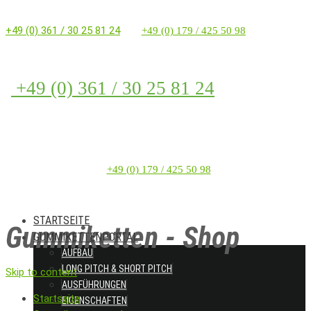
+49 (0) 361 / 30 25 81 24
+49 (0) 179 / 425 50 98
+49 (0) 361 / 30 25 81 24
+49 (0) 179 / 425 50 98
STARTSEITE
Gummiketten - Shop
GUMMIKETTENPORTAL
AUFBAU
LONG PITCH & SHORT PITCH
Skip to content
AUSFÜHRUNGEN
Startseite
EIGENSCHAFTEN