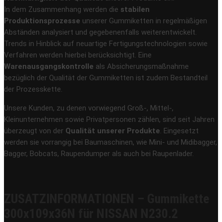
In dem Zusammenhang werden die
stabilen
Produktionsprozesse
unserer Gummiketten in regelmäßigen
Abständen analysiert und gegebenenfalls weiterentwickelt.
Trends in Hinblick auf neuartige Fertigungstechnologien sowie
Verfahren werden hierbei berücksichtigt. Eine
Warenausgangskontrolle
als Absicherungsmaßnahme
bezüglich der Qualität der Gummiketten ist zudem Bestandteil
der Prozesskette.
Unsere Kunden, zu denen vorwiegend Groß-, Mittel-,
Kleinunternehmen sowie Privatpersonen zählen, sind seit Jahren
überzeugt von der
Qualität unserer Produkte
. Eingesetzt
werden sie vorrangig bei Baumaschinen, wie Mini- und Midibagger,
Bagger, Bobcats, Raupendumper als auch bei Raupenlader.
ZUSATZINFORMATIONEN – Gummikette
300x109x36N für NISSAN N230.2