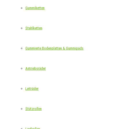
Gummiketten
Stahlketten
Gummierte Bodenplatten & Gummipads
Antriebsräder
Leiträder
Stützrollen
Laufrollen