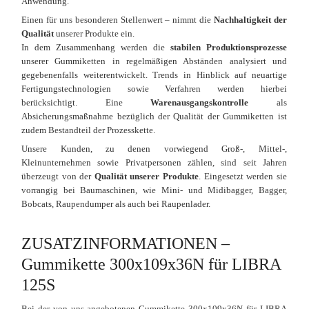
Anwendung.
Einen für uns besonderen Stellenwert – nimmt die
Nachhaltigkeit der
Qualität
unserer Produkte ein.
In dem Zusammenhang werden die
stabilen Produktionsprozesse
unserer Gummiketten in regelmäßigen Abständen analysiert und
gegebenenfalls weiterentwickelt. Trends in Hinblick auf neuartige
Fertigungstechnologien sowie Verfahren werden hierbei
berücksichtigt. Eine
Warenausgangskontrolle
als
Absicherungsmaßnahme bezüglich der Qualität der Gummiketten ist
zudem Bestandteil der Prozesskette.
Unsere Kunden, zu denen vorwiegend Groß-, Mittel-,
Kleinunternehmen sowie Privatpersonen zählen, sind seit Jahren
überzeugt von der
Qualität unserer Produkte
. Eingesetzt werden sie
vorrangig bei Baumaschinen, wie Mini- und Midibagger, Bagger,
Bobcats, Raupendumper als auch bei Raupenlader.
ZUSATZINFORMATIONEN –
Gummikette 300x109x36N für LIBRA
125S
Bei der von uns angebotenen Gummikette 300x109x36N für LIBRA