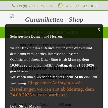
+49 (0) 361 / 30 25 81 24
+49 (0) 179 / 425 50 98
Gummiketten - Shop
x
ZURÜCK ZUR VORHERIGEN SEITE
Sehr geehrte Damen und Herren,
*
Beispielbilder
- die tatsächliche Gummikette kann bzgl. der
vielen Dank für Ihren Besuch auf unserer Website und
dargestellten Abbildungen in Größe, Profil und Ausführung
dem damit verbundenen Interesse an unseren
abweichen!
Qualitätsprodukten. Unser Büro ist ab
Montag, dem
10.08.2026
bis einschließlich
Freitag, dem 21.08.2026
Gummikette 300x109x36N für
geschlossen.
LIBRA 125S
Wir stehen Ihnen wieder ab
Montag, dem 24.08.2026
zur
Eingehende Anfragen sowie
Verfügung.
Bestellungen werden erst ab
Montag, dem
24.08.2026
wieder bearbeitet.
TECHNISCHE DATEN
Breite der Gummikette:
300 mm
Dear Sir or Madam,