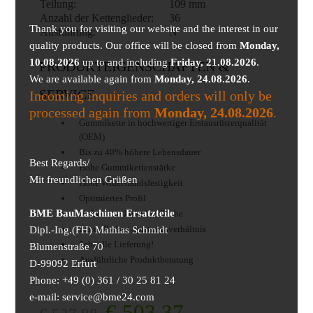
Teilung:
109 mm
Anzahl der Kettenglieder:
36
Thank you for visiting our website and the interest in our
Ausführung:
N
quality products. Our office will be closed from
Monday,
10.08.2026
up to and including
Friday, 21.08.2026
.
PRODUKTEIGENSCHAFTEN &
We are available again from
Monday, 24.08.2026
.
SERVICE
Incoming inquiries and orders will only be
processed again from
Monday, 24.08.2026
.
Gummikette in hochwertiger Erstausrüsterqualität
(OEM)
Bis zu 40% höhere Lebensdauer
Best Regards/
Hohe Gummikettenstärke
Mit freundlichen Grüßen
Hohe Widerstandsfestigkeit
Optimiertes Profil
BME BauMaschinen Ersatzteile
Verbesserte Innenlauffläche
Faires Preis- / Leistungsverhältnis
Dipl.-Ing.(FH) Mathias Schmidt
Schnelle Lieferung!
Blumenstraße 70
Ausführliche Produktberatung
D-99092 Erfurt
Phone: +49 (0) 361 / 30 25 81 24
e-mail: service@bme24.com
€
503,37