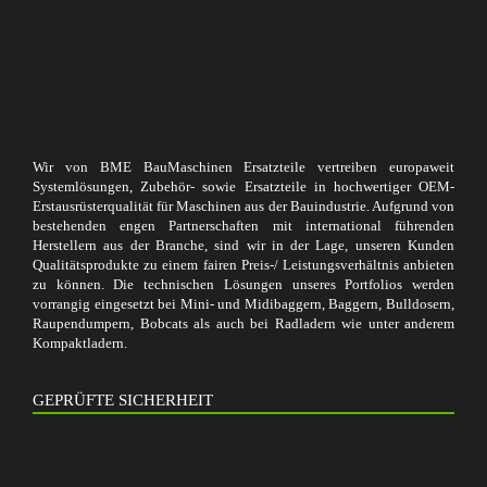
Wir von BME BauMaschinen Ersatzteile vertreiben europaweit
Systemlösungen, Zubehör- sowie Ersatzteile in hochwertiger OEM-
Erstausrüsterqualität für Maschinen aus der Bauindustrie. Aufgrund von
bestehenden engen Partnerschaften mit international führenden
Herstellern aus der Branche, sind wir in der Lage, unseren Kunden
Qualitätsprodukte zu einem fairen Preis-/ Leistungsverhältnis anbieten
zu können. Die technischen Lösungen unseres Portfolios werden
vorrangig eingesetzt bei Mini- und Midibaggern, Baggern, Bulldosern,
Raupendumpern, Bobcats als auch bei Radladern wie unter anderem
Kompaktladern.
GEPRÜFTE SICHERHEIT