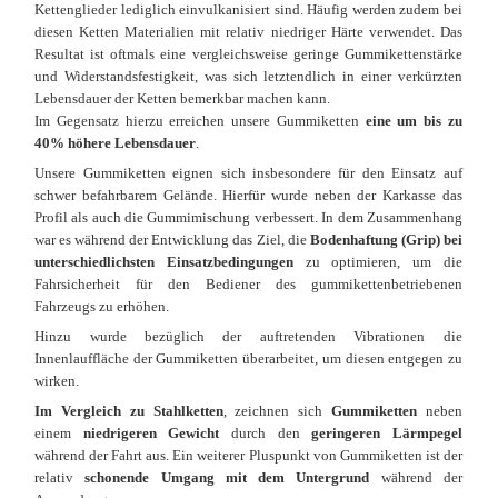
Kettenglieder lediglich einvulkanisiert sind. Häufig werden zudem bei
diesen Ketten Materialien mit relativ niedriger Härte verwendet. Das
Resultat ist oftmals eine vergleichsweise geringe Gummikettenstärke
und Widerstandsfestigkeit, was sich letztendlich in einer verkürzten
Lebensdauer der Ketten bemerkbar machen kann.
Im Gegensatz hierzu erreichen unsere Gummiketten
eine um bis zu
40% höhere Lebensdauer
.
Unsere Gummiketten eignen sich insbesondere für den Einsatz auf
schwer befahrbarem Gelände. Hierfür wurde neben der Karkasse das
Profil als auch die Gummimischung verbessert. In dem Zusammenhang
war es während der Entwicklung das Ziel, die
Bodenhaftung (Grip) bei
unterschiedlichsten Einsatzbedingungen
zu optimieren, um die
Fahrsicherheit für den Bediener des gummikettenbetriebenen
Fahrzeugs zu erhöhen.
Hinzu wurde bezüglich der auftretenden Vibrationen die
Innenlauffläche der Gummiketten überarbeitet, um diesen entgegen zu
wirken.
Im Vergleich zu Stahlketten
, zeichnen sich
Gummiketten
neben
einem
niedrigeren Gewicht
durch den
geringeren Lärmpegel
während der Fahrt aus. Ein weiterer Pluspunkt von Gummiketten ist der
relativ
schonende Umgang mit dem Untergrund
während der