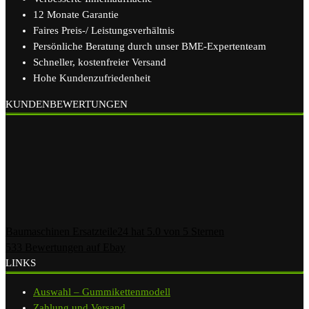
12 Monate Garantie
Faires Preis-/ Leistungsverhältnis
Persönliche Beratung durch unser BME-Expertenteam
Schneller, kostenfreier Versand
Hohe Kundenzufriedenheit
KUNDENBEWERTUNGEN
Baumaschinen Ersatzteile24
hat
5.0
von
5
Sternen
533
Bewertungen auf Ebay
LINKS
Auswahl – Gummikettenmodell
Zahlung und Versand