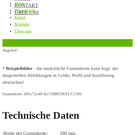
Shop
KONTAKT
Warenkorb
ÜBER UNS
Kasse
Kontakt
Über uns
‹
Zurück zur vorherigen Seite
Angebot!
*
Beispielbilder
- die tatsächliche Gummikette kann bzgl. der
dargestellten Abbildungen in Größe, Profil und Ausführung
abweichen!
Gummikette 280x72x48 für CHIKUSUI CC1500
Technische Daten
Breite der Gummikette:
280 mm