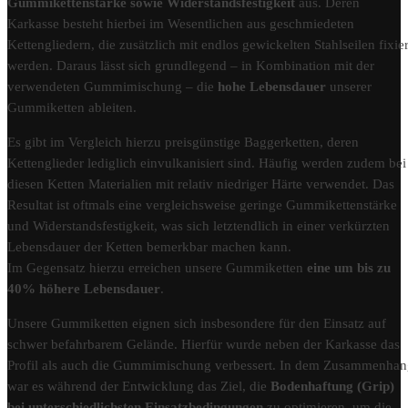
Gummikettenstärke sowie Widerstandsfestigkeit
aus. Deren
Karkasse besteht hierbei im Wesentlichen aus geschmiedeten
Kettengliedern, die zusätzlich mit endlos gewickelten Stahlseilen fixier
werden. Daraus lässt sich grundlegend – in Kombination mit der
verwendeten Gummimischung – die
hohe Lebensdauer
unserer
Gummiketten ableiten.
Es gibt im Vergleich hierzu preisgünstige Baggerketten, deren
Kettenglieder lediglich einvulkanisiert sind. Häufig werden zudem bei
diesen Ketten Materialien mit relativ niedriger Härte verwendet. Das
Resultat ist oftmals eine vergleichsweise geringe Gummikettenstärke
und Widerstandsfestigkeit, was sich letztendlich in einer verkürzten
Lebensdauer der Ketten bemerkbar machen kann.
Im Gegensatz hierzu erreichen unsere Gummiketten
eine um bis zu
40% höhere Lebensdauer
.
Unsere Gummiketten eignen sich insbesondere für den Einsatz auf
schwer befahrbarem Gelände. Hierfür wurde neben der Karkasse das
Profil als auch die Gummimischung verbessert. In dem Zusammenha
war es während der Entwicklung das Ziel, die
Bodenhaftung (Grip)
bei unterschiedlichsten Einsatzbedingungen
zu optimieren, um die