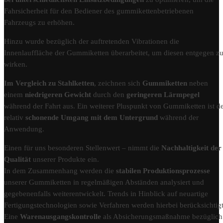
Fahrsicherheit für den Bediener des gummikettenbetriebenen
Fahrzeugs zu erhöhen.
Hinzu wurde bezüglich der auftretenden Vibrationen die
Innenlauffläche der Gummiketten überarbeitet, um diesen entgegen z
wirken.
Im Vergleich zu Stahlketten
, zeichnen sich
Gummiketten
neben
einem
niedrigeren Gewicht
durch den
geringeren Lärmpegel
während der Fahrt aus. Ein weiterer Pluspunkt von Gummiketten ist d
relativ
schonende Umgang mit dem Untergrund
während der
Anwendung.
Einen für uns besonderen Stellenwert – nimmt die
Nachhaltigkeit der
Qualität
unserer Produkte ein.
In dem Zusammenhang werden die
stabilen Produktionsprozesse
unserer Gummiketten in regelmäßigen Abständen analysiert und
gegebenenfalls weiterentwickelt. Trends in Hinblick auf neuartige
Fertigungstechnologien sowie Verfahren werden hierbei berücksichtigt
Eine
Warenausgangskontrolle
als Absicherungsmaßnahme bezüglich