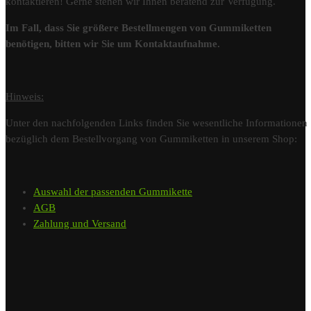
kontaktieren! Gerne stehen wir Ihnen beratend zur Verfügung.
Im Fall, dass Sie größere Bestellmengen von Gummiketten
benötigen, bitten wir Sie um Kontaktaufnahme.
Hinweis:
Unter den nachfolgenden Links finden Sie wesentliche Informationen
bezüglich dem Bestellvorgang von Gummiketten in unserem Shop:
Auswahl der passenden Gummikette
AGB
Zahlung und Versand