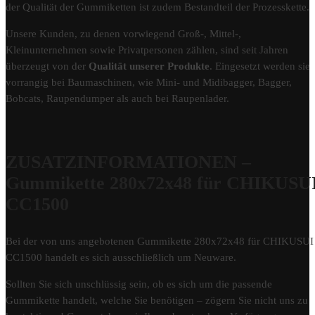
der Qualität der Gummiketten ist zudem Bestandteil der Prozesskette.
Unsere Kunden, zu denen vorwiegend Groß-, Mittel-,
Kleinunternehmen sowie Privatpersonen zählen, sind seit Jahren
überzeugt von der
Qualität unserer Produkte
. Eingesetzt werden sie
vorrangig bei Baumaschinen, wie Mini- und Midibagger, Bagger,
Bobcats, Raupendumper als auch bei Raupenlader.
ZUSATZINFORMATIONEN –
Gummikette 280x72x48 für CHIKUSU
CC1500
Bei der von uns angebotenen Gummikette 280x72x48 für CHIKUSUI
CC1500 handelt es sich ausschließlich um Neuware.
Sollten Sie sich unschlüssig sein, ob es sich um die passende
Gummikette handelt, welche Sie benötigen – zögern Sie nicht uns zu