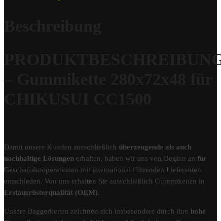
Beschreibung
PRODUKTBESCHREIBUN
– Gummikette 280x72x48 für
CHIKUSUI CC1500
Damit unsere Kunden ausschließlich
überzeugende als auch
nachhaltige Lösungen
erhalten, haben wir uns von Beginn an für
Geschäftskooperationen mit international führenden Lieferanten
entschieden. Von uns erhalten Sie ausschließlich Gummiketten in
Erstausrüsterqualität (OEM)
.
Unsere Baggerketten zeichnen sich insbesondere durch ihre
hohe