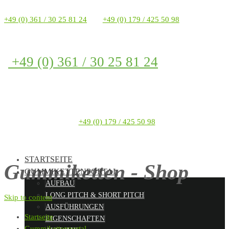
+49 (0) 361 / 30 25 81 24
+49 (0) 179 / 425 50 98
+49 (0) 361 / 30 25 81 24
+49 (0) 179 / 425 50 98
STARTSEITE
Gummiketten - Shop
GUMMIKETTENPORTAL
AUFBAU
LONG PITCH & SHORT PITCH
Skip to content
AUSFÜHRUNGEN
Startseite
EIGENSCHAFTEN
Gummikettenportal