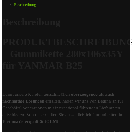
Beschreibung
Beschreibung
PRODUKTBESCHREIBUN
– Gummikette 280x106x35Y
für YANMAR B25
Damit unsere Kunden ausschließlich
überzeugende als auch
nachhaltige Lösungen
erhalten, haben wir uns von Beginn an für
Geschäftskooperationen mit international führenden Lieferanten
entschieden. Von uns erhalten Sie ausschließlich Gummiketten in
Erstausrüsterqualität (OEM)
.