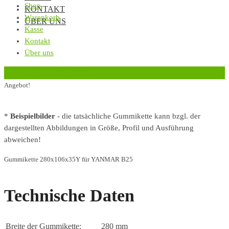
Shop
KONTAKT
Warenkorb
ÜBER UNS
Kasse
Kontakt
Über uns
‹
Zurück zur vorherigen Seite
Angebot!
*
Beispielbilder
- die tatsächliche Gummikette kann bzgl. der
dargestellten Abbildungen in Größe, Profil und Ausführung
abweichen!
Gummikette 280x106x35Y für YANMAR B25
Technische Daten
Breite der Gummikette:
280 mm