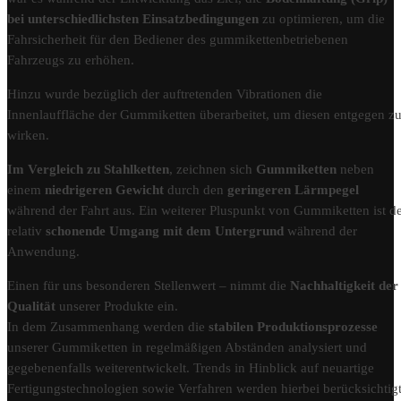
bei unterschiedlichsten Einsatzbedingungen
zu optimieren, um die
Fahrsicherheit für den Bediener des gummikettenbetriebenen
Fahrzeugs zu erhöhen.
Hinzu wurde bezüglich der auftretenden Vibrationen die
Innenlauffläche der Gummiketten überarbeitet, um diesen entgegen z
wirken.
Im Vergleich zu Stahlketten
, zeichnen sich
Gummiketten
neben
einem
niedrigeren Gewicht
durch den
geringeren Lärmpegel
während der Fahrt aus. Ein weiterer Pluspunkt von Gummiketten ist d
relativ
schonende Umgang mit dem Untergrund
während der
Anwendung.
Einen für uns besonderen Stellenwert – nimmt die
Nachhaltigkeit der
Qualität
unserer Produkte ein.
In dem Zusammenhang werden die
stabilen Produktionsprozesse
unserer Gummiketten in regelmäßigen Abständen analysiert und
gegebenenfalls weiterentwickelt. Trends in Hinblick auf neuartige
Fertigungstechnologien sowie Verfahren werden hierbei berücksichtigt