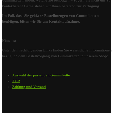
Gummikette handelt, welche Sie benötigen – zögern Sie nicht uns zu
kontaktieren! Gerne stehen wir Ihnen beratend zur Verfügung.
Im Fall, dass Sie größere Bestellmengen von Gummiketten
benötigen, bitten wir Sie um Kontaktaufnahme.
Hinweis:
Unter den nachfolgenden Links finden Sie wesentliche Informationen
bezüglich dem Bestellvorgang von Gummiketten in unserem Shop:
Auswahl der passenden Gummikette
AGB
Zahlung und Versand