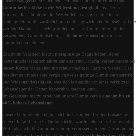
Unsere Baggerketten zeichnen sich insbesondere durch ihre
hohe
Gummikettenstärke sowie Widerstandsfestigkeit
aus. Deren
Karkasse besteht hierbei im Wesentlichen aus geschmiedeten
Kettengliedern, die zusätzlich mit endlos gewickelten Stahlseilen fixier
werden. Daraus lässt sich grundlegend – in Kombination mit der
verwendeten Gummimischung – die
hohe Lebensdauer
unserer
Gummiketten ableiten.
Es gibt im Vergleich hierzu preisgünstige Baggerketten, deren
Kettenglieder lediglich einvulkanisiert sind. Häufig werden zudem bei
diesen Ketten Materialien mit relativ niedriger Härte verwendet. Das
Resultat ist oftmals eine vergleichsweise geringe Gummikettenstärke
und Widerstandsfestigkeit, was sich letztendlich in einer verkürzten
Lebensdauer der Ketten bemerkbar machen kann.
Im Gegensatz hierzu erreichen unsere Gummiketten
eine um bis zu
40% höhere Lebensdauer
.
Unsere Gummiketten eignen sich insbesondere für den Einsatz auf
schwer befahrbarem Gelände. Hierfür wurde neben der Karkasse das
Profil als auch die Gummimischung verbessert. In dem Zusammenha
war es während der Entwicklung das Ziel, die
Bodenhaftung (Grip)