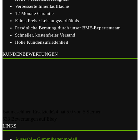
Verbesserte Innenlauffläche
12 Monate Garantie
Faires Preis-/ Leistungsverhältnis
Persönliche Beratung durch unser BME-Expertenteam
Schneller, kostenfreier Versand
Hohe Kundenzufriedenheit
KUNDENBEWERTUNGEN
Baumaschinen Ersatzteile24
hat
5.0
von
5
Sternen
533
Bewertungen auf Ebay
LINKS
Auswahl – Gummikettenmodell