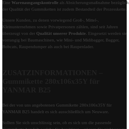
Eine
Warenausgangskontrolle
als Absicherungsmaßnahme bezüglich
der Qualität der Gummiketten ist zudem Bestandteil der Prozesskette.
Unsere Kunden, zu denen vorwiegend Groß-, Mittel-,
Kleinunternehmen sowie Privatpersonen zählen, sind seit Jahren
überzeugt von der
Qualität unserer Produkte
. Eingesetzt werden sie
vorrangig bei Baumaschinen, wie Mini- und Midibagger, Bagger,
Bobcats, Raupendumper als auch bei Raupenlader.
ZUSATZINFORMATIONEN –
Gummikette 280x106x35Y für
YANMAR B25
Bei der von uns angebotenen Gummikette 280x106x35Y für
YANMAR B25 handelt es sich ausschließlich um Neuware.
Sollten Sie sich unschlüssig sein, ob es sich um die passende