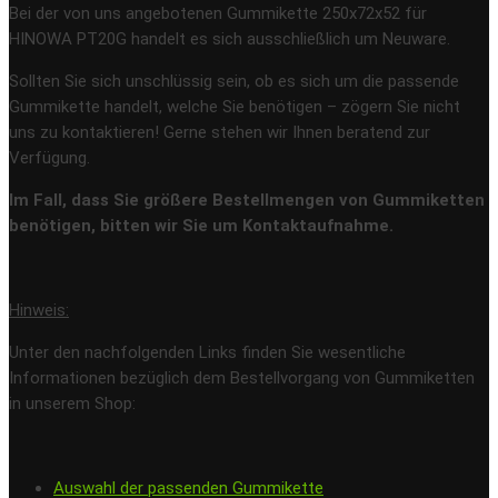
Bei der von uns angebotenen Gummikette 250x72x52 für
HINOWA PT20G handelt es sich ausschließlich um Neuware.
Sollten Sie sich unschlüssig sein, ob es sich um die passende
Gummikette handelt, welche Sie benötigen – zögern Sie nicht
uns zu kontaktieren! Gerne stehen wir Ihnen beratend zur
Verfügung.
Im Fall, dass Sie größere Bestellmengen von Gummiketten
benötigen, bitten wir Sie um Kontaktaufnahme.
Hinweis:
Unter den nachfolgenden Links finden Sie wesentliche
Informationen bezüglich dem Bestellvorgang von Gummiketten
in unserem Shop:
Auswahl der passenden Gummikette