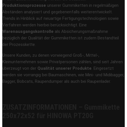
Produktionsprozesse
unserer Gummiketten in regelmäßigen
Abständen analysiert und gegebenenfalls weiterentwickelt.
Trends in Hinblick auf neuartige Fertigungstechnologien sowie
Verfahren werden hierbei berücksichtigt. Eine
Warenausgangskontrolle
als Absicherungsmaßnahme
bezüglich der Qualität der Gummiketten ist zudem Bestandteil
der Prozesskette.
Unsere Kunden, zu denen vorwiegend Groß-, Mittel-,
Kleinunternehmen sowie Privatpersonen zählen, sind seit Jahren
überzeugt von der
Qualität unserer Produkte
. Eingesetzt
werden sie vorrangig bei Baumaschinen, wie Mini- und Midibagger,
Bagger, Bobcats, Raupendumper als auch bei Raupenlader.
ZUSATZINFORMATIONEN – Gummikette
250x72x52 für HINOWA PT20G