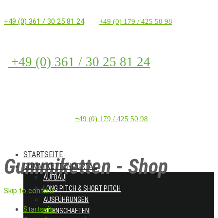
+49 (0) 361 / 30 25 81 24
+49 (0) 179 / 425 50 98
+49 (0) 361 / 30 25 81 24
+49 (0) 179 / 425 50 98
STARTSEITE
Gummiketten - Shop
GUMMIKETTENPORTAL
AUFBAU
LONG PITCH & SHORT PITCH
Skip to content
AUSFÜHRUNGEN
Startseite
EIGENSCHAFTEN