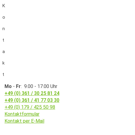
K
o
n
t
a
k
t
Mo
-
Fr
: 9.00 - 17.00 Uhr
+49 (0) 361 / 30 25 81 24
+49 (0) 361 / 41 77 03 30
+49 (0) 179 / 425 50 98
Kontaktformular
Kontakt per E-Mail