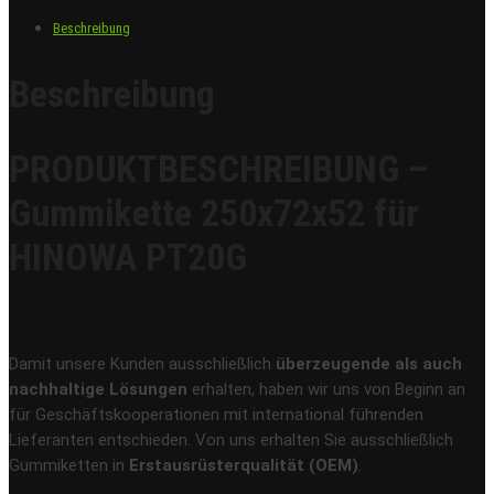
Beschreibung
Beschreibung
PRODUKTBESCHREIBUNG –
Gummikette 250x72x52 für
HINOWA PT20G
Damit unsere Kunden ausschließlich
überzeugende als auch
nachhaltige Lösungen
erhalten, haben wir uns von Beginn an
für Geschäftskooperationen mit international führenden
Lieferanten entschieden. Von uns erhalten Sie ausschließlich
Gummiketten in
Erstausrüsterqualität (OEM)
.