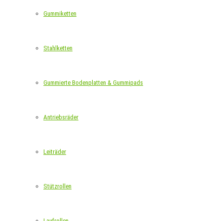
Gummiketten
Stahlketten
Gummierte Bodenplatten & Gummipads
Antriebsräder
Leiträder
Stützrollen
Laufrollen