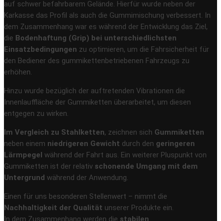
auf schwer befahrbarem Gelände. Hierfür wurde neben der
Karkasse das Profil als auch die Gummimischung verbessert. In
dem Zusammenhang war es während der Entwicklung das Ziel,
die
Bodenhaftung (Grip) bei unterschiedlichsten
Einsatzbedingungen
zu optimieren, um die Fahrsicherheit für
den Bediener des gummikettenbetriebenen Fahrzeugs zu
erhöhen.
Hinzu wurde bezüglich der auftretenden Vibrationen die
Innenlauffläche der Gummiketten überarbeitet, um diesen
entgegen zu wirken.
Im Vergleich zu Stahlketten
, zeichnen sich
Gummiketten
neben einem
niedrigeren Gewicht
durch den
geringeren
Lärmpegel
während der Fahrt aus. Ein weiterer Pluspunkt von
Gummiketten ist der relativ
schonende Umgang mit dem
Untergrund
während der Anwendung.
Einen für uns besonderen Stellenwert – nimmt die
Nachhaltigkeit der Qualität
unserer Produkte ein.
In dem Zusammenhang werden die
stabilen