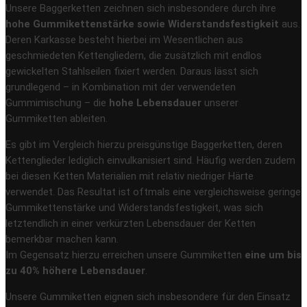
Unsere Baggerketten zeichnen sich insbesondere durch ihre
hohe Gummikettenstärke sowie Widerstandsfestigkeit
aus.
Deren Karkasse besteht hierbei im Wesentlichen aus
geschmiedeten Kettengliedern, die zusätzlich mit endlos
gewickelten Stahlseilen fixiert werden. Daraus lässt sich
grundlegend – in Kombination mit der verwendeten
Gummimischung – die
hohe Lebensdauer
unserer
Gummiketten ableiten.
Es gibt im Vergleich hierzu preisgünstige Baggerketten, deren
Kettenglieder lediglich einvulkanisiert sind. Häufig werden zudem
bei diesen Ketten Materialien mit relativ niedriger Härte
verwendet. Das Resultat ist oftmals eine vergleichsweise geringe
Gummikettenstärke und Widerstandsfestigkeit, was sich
letztendlich in einer verkürzten Lebensdauer der Ketten
bemerkbar machen kann.
Im Gegensatz hierzu erreichen unsere Gummiketten
eine um bis
zu 40% höhere Lebensdauer
.
Unsere Gummiketten eignen sich insbesondere für den Einsatz