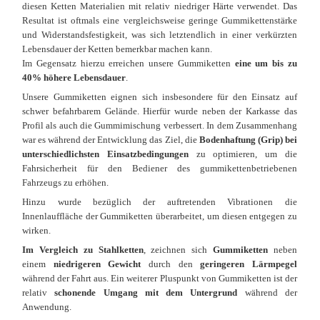
diesen Ketten Materialien mit relativ niedriger Härte verwendet. Das
Resultat ist oftmals eine vergleichsweise geringe Gummikettenstärke
und Widerstandsfestigkeit, was sich letztendlich in einer verkürzten
Lebensdauer der Ketten bemerkbar machen kann.
Im Gegensatz hierzu erreichen unsere Gummiketten
eine um bis zu
40% höhere Lebensdauer
.
Unsere Gummiketten eignen sich insbesondere für den Einsatz auf
schwer befahrbarem Gelände. Hierfür wurde neben der Karkasse das
Profil als auch die Gummimischung verbessert. In dem Zusammenhang
war es während der Entwicklung das Ziel, die
Bodenhaftung (Grip) bei
unterschiedlichsten Einsatzbedingungen
zu optimieren, um die
Fahrsicherheit für den Bediener des gummikettenbetriebenen
Fahrzeugs zu erhöhen.
Hinzu wurde bezüglich der auftretenden Vibrationen die
Innenlauffläche der Gummiketten überarbeitet, um diesen entgegen zu
wirken.
Im Vergleich zu Stahlketten
, zeichnen sich
Gummiketten
neben
einem
niedrigeren Gewicht
durch den
geringeren Lärmpegel
während der Fahrt aus. Ein weiterer Pluspunkt von Gummiketten ist der
relativ
schonende Umgang mit dem Untergrund
während der
Anwendung.