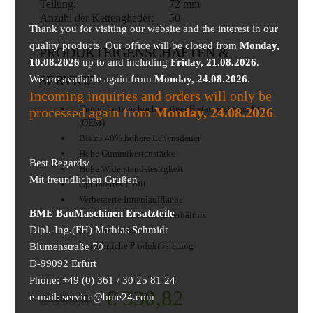
Teilung:
72 mm
Anzahl der Kettenglieder:
50
Thank you for visiting our website and the interest in our
quality products. Our office will be closed from
Monday,
PRODUKTEIGENSCHAFTEN &
10.08.2026
up to and including
Friday, 21.08.2026
.
We are available again from
SERVICE
Monday, 24.08.2026
.
Incoming inquiries and orders will only be
Gummikette in hochwertiger Erstausrüsterqualität
processed again from
Monday, 24.08.2026
.
(OEM)
Bis zu 40% höhere Lebensdauer
Hohe Gummikettenstärke
Best Regards/
Hohe Widerstandsfestigkeit
Mit freundlichen Grüßen
Optimiertes Profil
Verbesserte Innenlauffläche
BME BauMaschinen Ersatzteile
Faires Preis- / Leistungsverhältnis
Dipl.-Ing.(FH) Mathias Schmidt
Schnelle Lieferung!
Ausführliche Produktberatung
Blumenstraße 70
D-99092 Erfurt
Phone: +49 (0) 361 / 30 25 81 24
€
330,82
€
355,81
e-mail: service@bme24.com