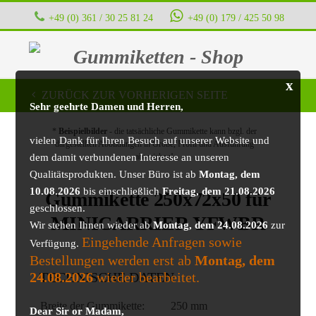
+49 (0) 361 / 30 25 81 24
+49 (0) 179 / 425 50 98
Gummiketten - Shop
x
ZURÜCK ZUR VORHERIGEN SEITE
Sehr geehrte Damen und Herren,
*
Beispielbilder
- die tatsächliche Gummikette kann bzgl. der
vielen Dank für Ihren Besuch auf unserer Website und
dargestellten Abbildungen in Größe, Profil und Ausführung
dem damit verbundenen Interesse an unseren
abweichen!
Qualitätsprodukten. Unser Büro ist ab
Montag, dem
10.08.2026
bis einschließlich
Freitag, dem 21.08.2026
Gummikette 250x72x50 für
geschlossen.
MINICARRIER YFWBR
Wir stehen Ihnen wieder ab
Montag, dem 24.08.2026
zur
Eingehende Anfragen sowie
Verfügung.
Bestellungen werden erst ab
Montag, dem
24.08.2026
wieder bearbeitet.
TECHNISCHE DATEN
Breite der Gummikette:
250 mm
Dear Sir or Madam,