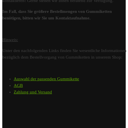
kontaktieren! Gerne stehen wir Ihnen beratend zur Verfügung.
Im Fall, dass Sie größere Bestellmengen von Gummiketten
benötigen, bitten wir Sie um Kontaktaufnahme.
Hinweis:
Unter den nachfolgenden Links finden Sie wesentliche Informationen
bezüglich dem Bestellvorgang von Gummiketten in unserem Shop:
Auswahl der passenden Gummikette
AGB
Zahlung und Versand