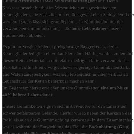
Gummikettenstärke sowie Widerstandsfestigkeit
aus. Deren
Karkasse besteht hierbei im Wesentlichen aus geschmiedeten
Kettengliedern, die zusätzlich mit endlos gewickelten Stahlseilen fixier
werden. Daraus lässt sich grundlegend – in Kombination mit der
verwendeten Gummimischung – die
hohe Lebensdauer
unserer
Gummiketten ableiten.
Es gibt im Vergleich hierzu preisgünstige Baggerketten, deren
Kettenglieder lediglich einvulkanisiert sind. Häufig werden zudem bei
diesen Ketten Materialien mit relativ niedriger Härte verwendet. Das
Resultat ist oftmals eine vergleichsweise geringe Gummikettenstärke
und Widerstandsfestigkeit, was sich letztendlich in einer verkürzten
Lebensdauer der Ketten bemerkbar machen kann.
Im Gegensatz hierzu erreichen unsere Gummiketten
eine um bis zu
40% höhere Lebensdauer
.
Unsere Gummiketten eignen sich insbesondere für den Einsatz auf
schwer befahrbarem Gelände. Hierfür wurde neben der Karkasse das
Profil als auch die Gummimischung verbessert. In dem Zusammenha
war es während der Entwicklung das Ziel, die
Bodenhaftung (Grip)
bei unterschiedlichsten Einsatzbedingungen
zu optimieren, um die