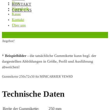
Shop
KONTAKT
Warenkorb
ÜBER UNS
Kasse
Kontakt
Über uns
‹
Zurück zur vorherigen Seite
Angebot!
*
Beispielbilder
- die tatsächliche Gummikette kann bzgl. der
dargestellten Abbildungen in Größe, Profil und Ausführung
abweichen!
Gummikette 250x72x50 für MINICARRIER YEW8D
Technische Daten
Breite der Gummikette:
250 mm