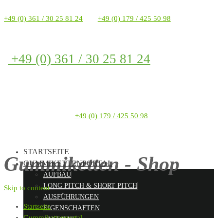
+49 (0) 361 / 30 25 81 24
+49 (0) 179 / 425 50 98
+49 (0) 361 / 30 25 81 24
+49 (0) 179 / 425 50 98
STARTSEITE
Gummiketten - Shop
GUMMIKETTENPORTAL
AUFBAU
LONG PITCH & SHORT PITCH
Skip to content
AUSFÜHRUNGEN
Startseite
EIGENSCHAFTEN
Gummikettenportal