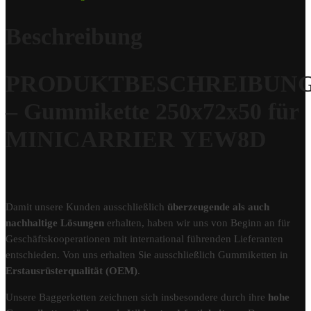
Beschreibung
PRODUKTBESCHREIBUN
– Gummikette 250x72x50 für
MINICARRIER YEW8D
Damit unsere Kunden ausschließlich
überzeugende als auch
nachhaltige Lösungen
erhalten, haben wir uns von Beginn an für
Geschäftskooperationen mit international führenden Lieferanten
entschieden. Von uns erhalten Sie ausschließlich Gummiketten in
Erstausrüsterqualität (OEM)
.
Unsere Baggerketten zeichnen sich insbesondere durch ihre
hohe