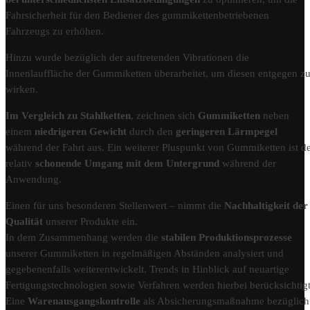
Fahrsicherheit für den Bediener des gummikettenbetriebenen
Fahrzeugs zu erhöhen.
Hinzu wurde bezüglich der auftretenden Vibrationen die
Innenlauffläche der Gummiketten überarbeitet, um diesen entgegen z
wirken.
Im Vergleich zu Stahlketten
, zeichnen sich
Gummiketten
neben
einem
niedrigeren Gewicht
durch den
geringeren Lärmpegel
während der Fahrt aus. Ein weiterer Pluspunkt von Gummiketten ist d
relativ
schonende Umgang mit dem Untergrund
während der
Anwendung.
Einen für uns besonderen Stellenwert – nimmt die
Nachhaltigkeit der
Qualität
unserer Produkte ein.
In dem Zusammenhang werden die
stabilen Produktionsprozesse
unserer Gummiketten in regelmäßigen Abständen analysiert und
gegebenenfalls weiterentwickelt. Trends in Hinblick auf neuartige
Fertigungstechnologien sowie Verfahren werden hierbei berücksichtigt
Eine
Warenausgangskontrolle
als Absicherungsmaßnahme bezüglich