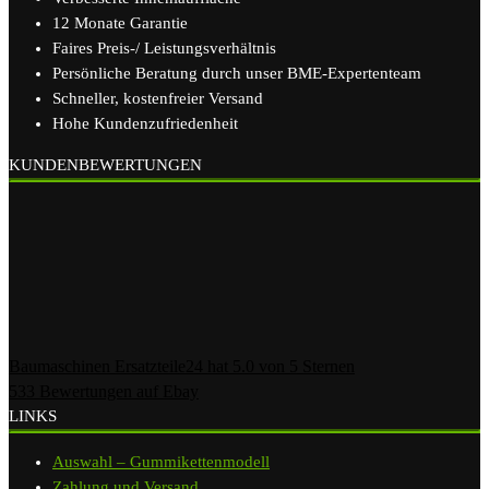
12 Monate Garantie
Faires Preis-/ Leistungsverhältnis
Persönliche Beratung durch unser BME-Expertenteam
Schneller, kostenfreier Versand
Hohe Kundenzufriedenheit
KUNDENBEWERTUNGEN
Baumaschinen Ersatzteile24
hat
5.0
von
5
Sternen
533
Bewertungen auf Ebay
LINKS
Auswahl – Gummikettenmodell
Zahlung und Versand