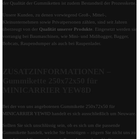
der Qualität der Gummiketten ist zudem Bestandteil der Prozesskette.
Unsere Kunden, zu denen vorwiegend Groß-, Mittel-,
Kleinunternehmen sowie Privatpersonen zählen, sind seit Jahren
überzeugt von der
Qualität unserer Produkte
. Eingesetzt werden sie
vorrangig bei Baumaschinen, wie Mini- und Midibagger, Bagger,
Bobcats, Raupendumper als auch bei Raupenlader.
ZUSATZINFORMATIONEN –
Gummikette 250x72x50 für
MINICARRIER YEW8D
Bei der von uns angebotenen Gummikette 250x72x50 für
MINICARRIER YEW8D handelt es sich ausschließlich um Neuware.
Sollten Sie sich unschlüssig sein, ob es sich um die passende
Gummikette handelt, welche Sie benötigen – zögern Sie nicht uns zu