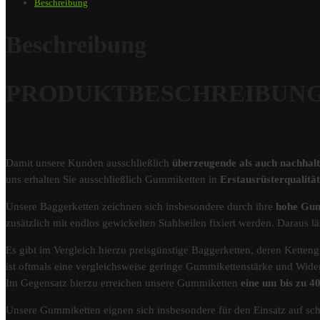
Beschreibung
Beschreibung
PRODUKTBESCHREIBUNG – 
Damit unsere Kunden ausschließlich
überzeugende als auch nachhal
uns erhalten Sie ausschließlich Gummiketten in
Erstausrüsterqualit
Unsere Baggerketten zeichnen sich insbesondere durch ihre
hohe Gum
zusätzlich mit endlos gewickelten Stahlseilen fixiert werden. Darau
Es gibt im Vergleich hierzu preisgünstige Baggerketten, deren Kettengl
ist oftmals eine vergleichsweise geringe Gummikettenstärke und Wider
Im Gegensatz hierzu erreichen unsere Gummiketten
eine um bis zu 
Unsere Gummiketten eignen sich insbesondere für den Einsatz auf s