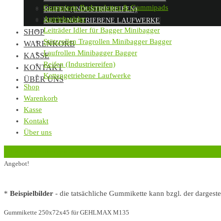
Gummierte Bodenplatten & Gummipads
REIFEN (INDUSTRIEREIFEN)
Antriebsräder
KETTENGETRIEBENE LAUFWERKE
Leiträder Idler für Bagger Minibagger
SHOP
Stützrollen Tragrollen Minibagger Bagger
WARENKORB
Laufrollen Minibagger Bagger
KASSE
Reifen (Industriereifen)
KONTAKT
Kettengetriebene Laufwerke
ÜBER UNS
Shop
Warenkorb
Kasse
Kontakt
Über uns
‹
Zurück zur vorherigen Seite
Angebot!
*
Beispielbilder
- die tatsächliche Gummikette kann bzgl. der dargest
Gummikette 250x72x45 für GEHLMAX M135