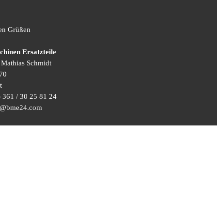
hen Grüßen
inen Ersatzteile
) Mathias Schmidt
70
t
 361 / 30 25 81 24
ice@bme24.com