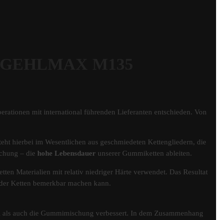
r GEHLMAX M135
erationen mit international führenden Lieferanten entschieden. Von
eht hierbei im Wesentlichen aus geschmiedeten Kettengliedern, die
schung – die
hohe Lebensdauer
unserer Gummiketten ableiten.
tten Materialien mit relativ niedriger Härte verwendet. Das Resultat
er der Ketten bemerkbar machen kann.
fil als auch die Gummimischung verbessert. In dem Zusammenhang