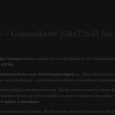
Gummikette 250x72x45 fü
tige Lösungen
erhalten, haben wir uns von Beginn an für Geschäftskoop
ät (OEM)
.
mikettenstärke sowie Widerstandsfestigkeit
aus. Deren Karkasse best
s lässt sich grundlegend – in Kombination mit der verwendeten Gummimi
ieder lediglich einvulkanisiert sind. Häufig werden zudem bei diesen Ke
standsfestigkeit, was sich letztendlich in einer verkürzten Lebensdau
40% höhere Lebensdauer
.
chwer befahrbarem Gelände. Hierfür wurde neben der Karkasse das Pro