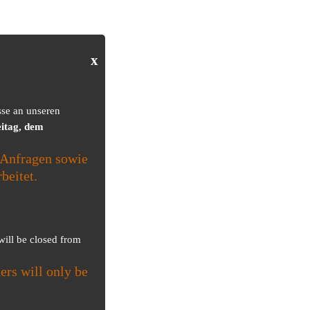
x
sse an unseren
itag, dem
Anfragen sowie
beitet.
 will be closed from
ers will only be