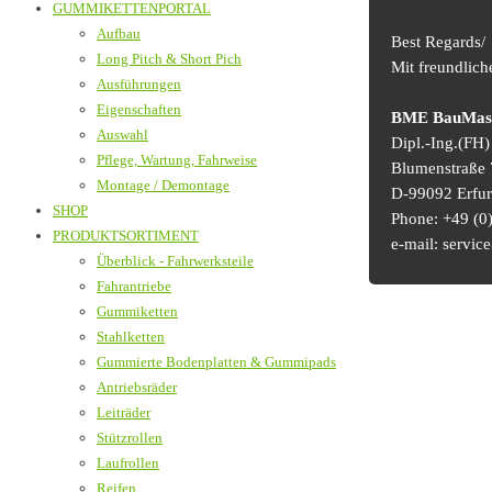
GUMMIKETTENPORTAL
Aufbau
Best Regards/
Long Pitch & Short Pich
Mit freundlic
Ausführungen
Eigenschaften
BME BauMasch
Auswahl
Dipl.-Ing.(FH
Pflege, Wartung, Fahrweise
Blumenstraße 
Montage / Demontage
D-99092 Erfur
SHOP
Phone: +49 (0)
PRODUKTSORTIMENT
e-mail: serv
Überblick - Fahrwerksteile
Fahrantriebe
Gummiketten
Stahlketten
Gummierte Bodenplatten & Gummipads
Antriebsräder
Leiträder
Stützrollen
Laufrollen
Reifen