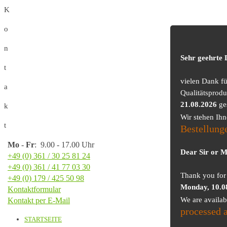
K
o
n
Sehr geehrte
t
vielen Dank f
a
Qualitätsprodu
21.08.2026
ge
k
Wir stehen Ih
t
Bestellung
Mo
-
Fr
: 9.00 - 17.00 Uhr
Dear Sir or 
+49 (0) 361 / 30 25 81 24
+49 (0) 361 / 41 77 03 30
Thank you for 
+49 (0) 179 / 425 50 98
Monday, 10.0
Kontaktformular
We are availa
Kontakt per E-Mail
processed 
STARTSEITE