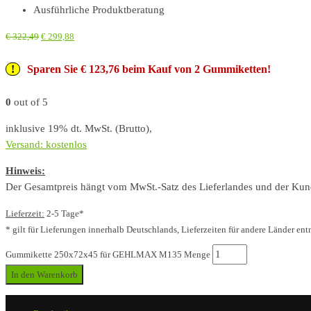
Ausführliche Produktberatung
€
322,49
€
299,88
Sparen Sie € 123,76 beim Kauf von 2 Gummiketten!
0
out of 5
inklusive 19% dt. MwSt. (Brutto),
Versand: kostenlos
Hinweis:
Der Gesamtpreis hängt vom MwSt.-Satz des Lieferlandes und der Kunde
Lieferzeit:
2-5 Tage*
* gilt für Lieferungen innerhalb Deutschlands, Lieferzeiten für andere Länder ent
Gummikette 250x72x45 für GEHLMAX M135 Menge
In den Warenkorb