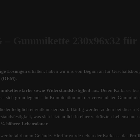
ummikette 230x96x32 für
tige Lösungen
erhalten, haben wir uns von Beginn an für Geschäftskoop
ät (OEM)
.
mikettenstärke sowie Widerstandsfestigkeit
aus. Deren Karkasse best
s lässt sich grundlegend – in Kombination mit der verwendeten Gummimi
ieder lediglich einvulkanisiert sind. Häufig werden zudem bei diesen Ke
standsfestigkeit, was sich letztendlich in einer verkürzten Lebensdau
40% höhere Lebensdauer
.
chwer befahrbarem Gelände. Hierfür wurde neben der Karkasse das Pro