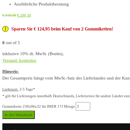
Ausführliche Produktberatung
€
310,59
€
290,36
Sparen Sie € 124,95 beim Kauf von 2 Gummiketten!
0
out of 5
inklusive 19% dt. MwSt. (Brutto),
Versand: kostenlos
Hinweis:
Der Gesamtpreis hängt vom MwSt.-Satz des Lieferlandes und der Kunde
Lieferzeit:
2-5 Tage*
* gilt für Lieferungen innerhalb Deutschlands, Lieferzeiten für andere Länder ent
Gummikette 230x96x32 für IMER 17J Menge
In den Warenkorb