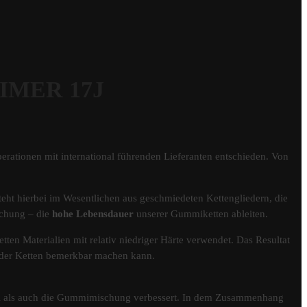
 IMER 17J
erationen mit international führenden Lieferanten entschieden. Von
eht hierbei im Wesentlichen aus geschmiedeten Kettengliedern, die
schung – die
hohe Lebensdauer
unserer Gummiketten ableiten.
tten Materialien mit relativ niedriger Härte verwendet. Das Resultat
er der Ketten bemerkbar machen kann.
fil als auch die Gummimischung verbessert. In dem Zusammenhang