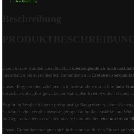
Beschreibung
Beschreibung
PRODUKTBESCHREIBUNG – G
Damit unsere Kunden ausschließlich
überzeugende als auch nachhal
uns erhalten Sie ausschließlich Gummiketten in
Erstausrüsterqualit
Unsere Baggerketten zeichnen sich insbesondere durch ihre
hohe Gum
zusätzlich mit endlos gewickelten Stahlseilen fixiert werden. Darau
Es gibt im Vergleich hierzu preisgünstige Baggerketten, deren Kettengl
ist oftmals eine vergleichsweise geringe Gummikettenstärke und Wider
Im Gegensatz hierzu erreichen unsere Gummiketten
eine um bis zu 
Unsere Gummiketten eignen sich insbesondere für den Einsatz auf s