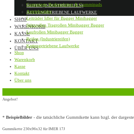
Gummierte Bodenplatten & Gummipads
REIFEN (INDUSTRIEREIFEN)
Antriebsräder
KETTENGETRIEBENE LAUFWERKE
Leiträder Idler für Bagger Minibagger
SHOP
Stützrollen Tragrollen Minibagger Bagger
WARENKORB
Laufrollen Minibagger Bagger
KASSE
Reifen (Industriereifen)
KONTAKT
Kettengetriebene Laufwerke
ÜBER UNS
Shop
Warenkorb
Kasse
Kontakt
Über uns
‹
Zurück zur vorherigen Seite
Angebot!
*
Beispielbilder
- die tatsächliche Gummikette kann bzgl. der dargest
Gummikette 230x96x32 für IMER 17J