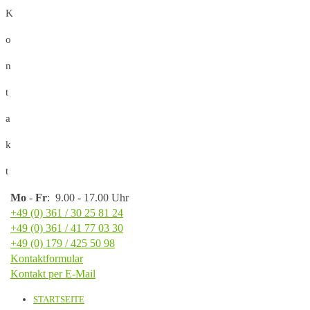
K
o
n
t
a
k
t
Mo
-
Fr
: 9.00 - 17.00 Uhr
+49 (0) 361 / 30 25 81 24
+49 (0) 361 / 41 77 03 30
+49 (0) 179 / 425 50 98
Kontaktformular
Kontakt per E-Mail
STARTSEITE