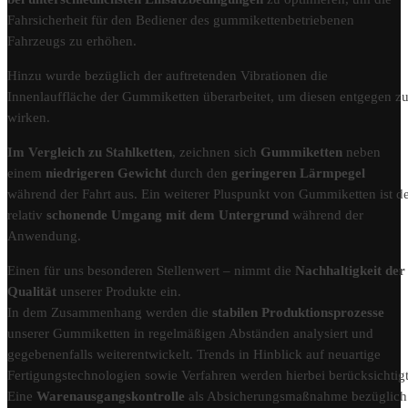
Fahrsicherheit für den Bediener des gummikettenbetriebenen
Fahrzeugs zu erhöhen.
Hinzu wurde bezüglich der auftretenden Vibrationen die
Innenlauffläche der Gummiketten überarbeitet, um diesen entgegen z
wirken.
Im Vergleich zu Stahlketten
, zeichnen sich
Gummiketten
neben
einem
niedrigeren Gewicht
durch den
geringeren Lärmpegel
während der Fahrt aus. Ein weiterer Pluspunkt von Gummiketten ist d
relativ
schonende Umgang mit dem Untergrund
während der
Anwendung.
Einen für uns besonderen Stellenwert – nimmt die
Nachhaltigkeit der
Qualität
unserer Produkte ein.
In dem Zusammenhang werden die
stabilen Produktionsprozesse
unserer Gummiketten in regelmäßigen Abständen analysiert und
gegebenenfalls weiterentwickelt. Trends in Hinblick auf neuartige
Fertigungstechnologien sowie Verfahren werden hierbei berücksichtigt
Eine
Warenausgangskontrolle
als Absicherungsmaßnahme bezüglich