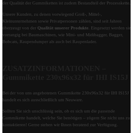
der Qualität der Gummiketten ist zudem Bestandteil der Prozesskette.
Unsere Kunden, zu denen vorwiegend Groß-, Mittel-,
Kleinunternehmen sowie Privatpersonen zählen, sind seit Jahren
überzeugt von der
Qualität unserer Produkte
. Eingesetzt werden sie
vorrangig bei Baumaschinen, wie Mini- und Midibagger, Bagger,
Bobcats, Raupendumper als auch bei Raupenlader.
ZUSATZINFORMATIONEN –
Gummikette 230x96x32 für IHI IS15J
Bei der von uns angebotenen Gummikette 230x96x32 für IHI IS15J
handelt es sich ausschließlich um Neuware.
Sollten Sie sich unschlüssig sein, ob es sich um die passende
Gummikette handelt, welche Sie benötigen – zögern Sie nicht uns zu
kontaktieren! Gerne stehen wir Ihnen beratend zur Verfügung.