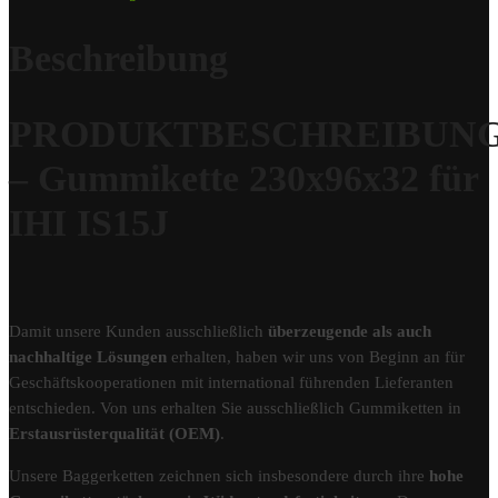
Beschreibung
PRODUKTBESCHREIBUN
– Gummikette 230x96x32 für
IHI IS15J
Damit unsere Kunden ausschließlich
überzeugende als auch
nachhaltige Lösungen
erhalten, haben wir uns von Beginn an für
Geschäftskooperationen mit international führenden Lieferanten
entschieden. Von uns erhalten Sie ausschließlich Gummiketten in
Erstausrüsterqualität (OEM)
.
Unsere Baggerketten zeichnen sich insbesondere durch ihre
hohe