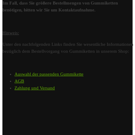
Im Fall, dass Sie größere Bestellmengen von Gummiketten
benötigen, bitten wir Sie um Kontaktaufnahme.
Hinweis:
Unter den nachfolgenden Links finden Sie wesentliche Informationen
bezüglich dem Bestellvorgang von Gummiketten in unserem Shop:
Auswahl der passenden Gummikette
AGB
Zahlung und Versand