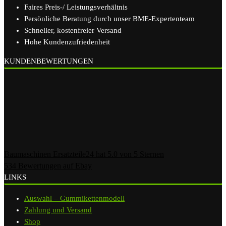
Faires Preis-/ Leistungsverhältnis
Persönliche Beratung durch unser BME-Expertenteam
Schneller, kostenfreier Versand
Hohe Kundenzufriedenheit
KUNDENBEWERTUNGEN
Baumaschinen Ersatzteile24
hat
5.0
von
5
Sternen
534
Bewertungen auf Ebay
LINKS
Auswahl – Gummikettenmodell
Zahlung und Versand
Shop