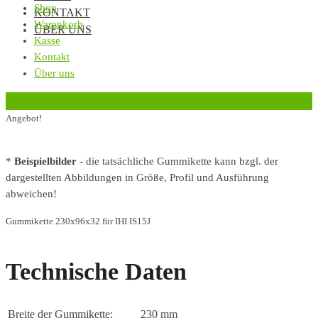
Shop
KONTAKT
Warenkorb
ÜBER UNS
Kasse
Kontakt
Über uns
‹
Zurück zur vorherigen Seite
Angebot!
*
Beispielbilder
- die tatsächliche Gummikette kann bzgl. der
dargestellten Abbildungen in Größe, Profil und Ausführung
abweichen!
Gummikette 230x96x32 für IHI IS15J
Technische Daten
Breite der Gummikette:
230 mm