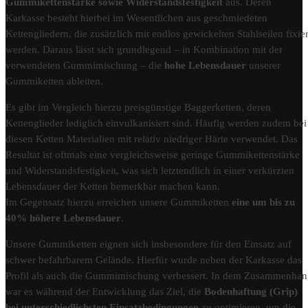
Gummikettenstärke sowie Widerstandsfestigkeit
aus. Deren
Karkasse besteht hierbei im Wesentlichen aus geschmiedeten
Kettengliedern, die zusätzlich mit endlos gewickelten Stahlseilen fixier
werden. Daraus lässt sich grundlegend – in Kombination mit der
verwendeten Gummimischung – die
hohe Lebensdauer
unserer
Gummiketten ableiten.
Es gibt im Vergleich hierzu preisgünstige Baggerketten, deren
Kettenglieder lediglich einvulkanisiert sind. Häufig werden zudem bei
diesen Ketten Materialien mit relativ niedriger Härte verwendet. Das
Resultat ist oftmals eine vergleichsweise geringe Gummikettenstärke
und Widerstandsfestigkeit, was sich letztendlich in einer verkürzten
Lebensdauer der Ketten bemerkbar machen kann.
Im Gegensatz hierzu erreichen unsere Gummiketten
eine um bis zu
40% höhere Lebensdauer
.
Unsere Gummiketten eignen sich insbesondere für den Einsatz auf
schwer befahrbarem Gelände. Hierfür wurde neben der Karkasse das
Profil als auch die Gummimischung verbessert. In dem Zusammenha
war es während der Entwicklung das Ziel, die
Bodenhaftung (Grip)
bei unterschiedlichsten Einsatzbedingungen
zu optimieren, um die