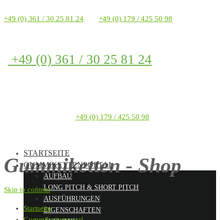
+49 (0) 361 / 30 25 81 24
+49 (0) 179 / 425 50 98
+49 (0) 361 / 30 25 81 24
+49 (0) 179 / 425 50 98
STARTSEITE
Gummiketten - Shop
GUMMIKETTENPORTAL
AUFBAU
LONG PITCH & SHORT PITCH
Skip to content
AUSFÜHRUNGEN
Startseite
EIGENSCHAFTEN
Gummikettenportal