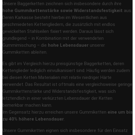
Unsere Baggerketten zeichnen sich insbesondere durch ihre
hohe Gummikettenstärke sowie Widerstandsfestigkeit
aus.
Deren Karkasse besteht hierbei im Wesentlichen aus
geschmiedeten Kettengliedern, die zusätzlich mit endlos
gewickelten Stahlseilen fixiert werden. Daraus lässt sich
grundlegend – in Kombination mit der verwendeten
Gummimischung – die
hohe Lebensdauer
unserer
Gummiketten ableiten.
Es gibt im Vergleich hierzu preisgünstige Baggerketten, deren
Kettenglieder lediglich einvulkanisiert sind. Häufig werden zudem
bei diesen Ketten Materialien mit relativ niedriger Härte
verwendet. Das Resultat ist oftmals eine vergleichsweise geringe
Gummikettenstärke und Widerstandsfestigkeit, was sich
letztendlich in einer verkürzten Lebensdauer der Ketten
bemerkbar machen kann.
Im Gegensatz hierzu erreichen unsere Gummiketten
eine um bis
zu 40% höhere Lebensdauer
.
Unsere Gummiketten eignen sich insbesondere für den Einsatz