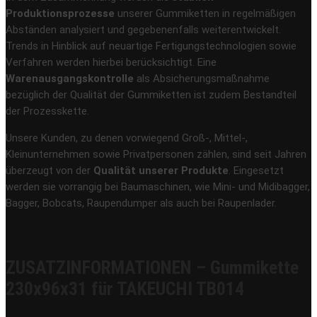
Produktionsprozesse
unserer Gummiketten in regelmäßigen
Abständen analysiert und gegebenenfalls weiterentwickelt.
Trends in Hinblick auf neuartige Fertigungstechnologien sowie
Verfahren werden hierbei berücksichtigt. Eine
Warenausgangskontrolle
als Absicherungsmaßnahme
bezüglich der Qualität der Gummiketten ist zudem Bestandteil
der Prozesskette.
Unsere Kunden, zu denen vorwiegend Groß-, Mittel-,
Kleinunternehmen sowie Privatpersonen zählen, sind seit Jahren
überzeugt von der
Qualität unserer Produkte
. Eingesetzt
werden sie vorrangig bei Baumaschinen, wie Mini- und Midibagger,
Bagger, Bobcats, Raupendumper als auch bei Raupenlader.
ZUSATZINFORMATIONEN – Gummikette
230x96x31 für TAKEUCHI TB014