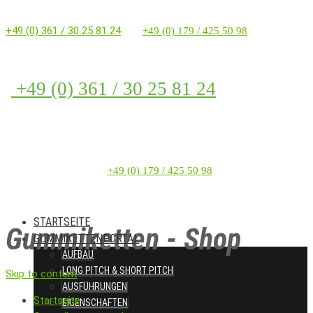
+49 (0) 361 / 30 25 81 24
+49 (0) 179 / 425 50 98
+49 (0) 361 / 30 25 81 24
+49 (0) 179 / 425 50 98
STARTSEITE
Gummiketten - Shop
GUMMIKETTENPORTAL
AUFBAU
LONG PITCH & SHORT PITCH
Skip to content
AUSFÜHRUNGEN
Startseite
EIGENSCHAFTEN