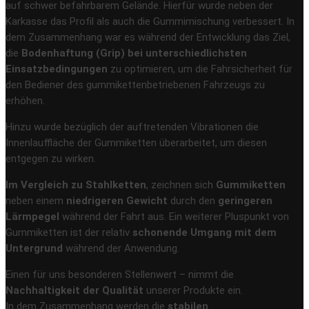
auf schwer befahrbarem Gelände. Hierfür wurde neben der
Karkasse das Profil als auch die Gummimischung verbessert. In
dem Zusammenhang war es während der Entwicklung das Ziel,
die
Bodenhaftung (Grip) bei unterschiedlichsten
Einsatzbedingungen
zu optimieren, um die Fahrsicherheit für
den Bediener des gummikettenbetriebenen Fahrzeugs zu
erhöhen.
Hinzu wurde bezüglich der auftretenden Vibrationen die
Innenlauffläche der Gummiketten überarbeitet, um diesen
entgegen zu wirken.
Im Vergleich zu Stahlketten
, zeichnen sich
Gummiketten
neben einem
niedrigeren Gewicht
durch den
geringeren
Lärmpegel
während der Fahrt aus. Ein weiterer Pluspunkt von
Gummiketten ist der relativ
schonende Umgang mit dem
Untergrund
während der Anwendung.
Einen für uns besonderen Stellenwert – nimmt die
Nachhaltigkeit der Qualität
unserer Produkte ein.
In dem Zusammenhang werden die
stabilen