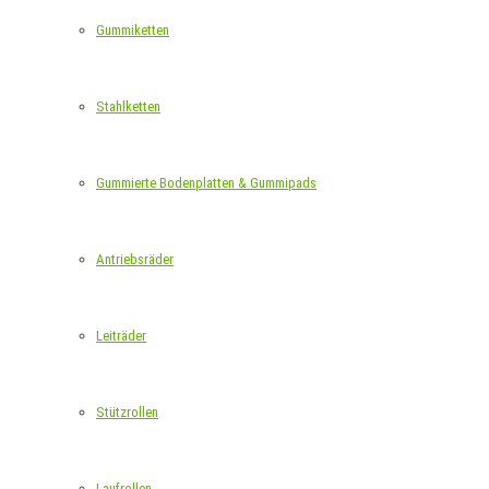
Gummiketten
Stahlketten
Gummierte Bodenplatten & Gummipads
Antriebsräder
Leiträder
Stützrollen
Laufrollen