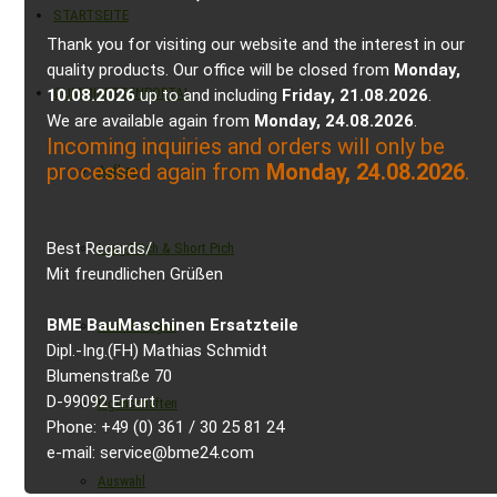
STARTSEITE
Thank you for visiting our website and the interest in our
quality products. Our office will be closed from
Monday,
GUMMIKETTENPORTAL
10.08.2026
up to and including
Friday, 21.08.2026
.
We are available again from
Monday, 24.08.2026
.
Incoming inquiries and orders will only be
processed again from
Monday, 24.08.2026
.
Aufbau
Best Regards/
Long Pitch & Short Pich
Mit freundlichen Grüßen
BME BauMaschinen Ersatzteile
Ausführungen
Dipl.-Ing.(FH) Mathias Schmidt
Blumenstraße 70
D-99092 Erfurt
Eigenschaften
Phone: +49 (0) 361 / 30 25 81 24
e-mail: service@bme24.com
Auswahl