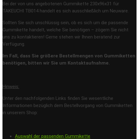
Bei der von uns angebotenen Gummikette 230x96x31 für
TAKEUCHI TB014 handelt es sich ausschließlich um Neuware.
Sollten Sie sich unschlüssig sein, ob es sich um die passende
Gummikette handelt, welche Sie benötigen – zögern Sie nicht
uns zu kontaktieren! Gerne stehen wir Ihnen beratend zur
Verfügung.
Im Fall, dass Sie größere Bestellmengen von Gummiketten
benötigen, bitten wir Sie um Kontaktaufnahme.
Hinweis:
Unter den nachfolgenden Links finden Sie wesentliche
Informationen bezüglich dem Bestellvorgang von Gummiketten
in unserem Shop:
Auswahl der passenden Gummikette