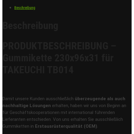
Beschreibung
Beschreibung
PRODUKTBESCHREIBUNG –
Gummikette 230x96x31 für
TAKEUCHI TB014
Damit unsere Kunden ausschließlich
überzeugende als auch
nachhaltige Lösungen
erhalten, haben wir uns von Beginn an
für Geschäftskooperationen mit international führenden
Lieferanten entschieden. Von uns erhalten Sie ausschließlich
Gummiketten in
Erstausrüsterqualität (OEM)
.