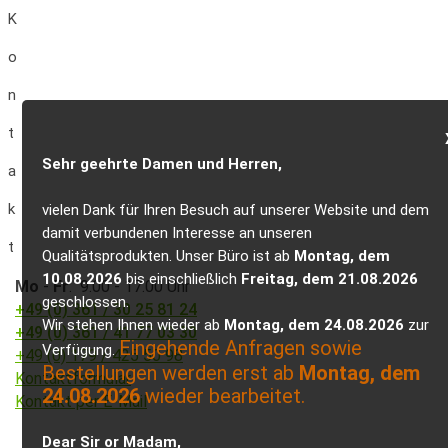
K
o
n
t
Sehr geehrte Damen und Herren,
a
k
vielen Dank für Ihren Besuch auf unserer Website und dem
damit verbundenen Interesse an unseren
t
Qualitätsprodukten. Unser Büro ist ab
Montag, dem
10.08.2026
bis einschließlich
Freitag, dem 21.08.2026
Mo
-
Fr
: 9.00 - 17.00 Uhr
geschlossen.
+49 (0) 361 / 30 25 81 24
Wir stehen Ihnen wieder ab
Montag, dem 24.08.2026
zur
+49 (0) 361 / 41 77 03 30
Eingehende Anfragen sowie
Verfügung.
+49 (0) 179 / 425 50 98
Bestellungen werden erst ab
Montag, dem
Kontaktformular
24.08.2026
wieder bearbeitet.
Kontakt per E-Mail
Dear Sir or Madam,