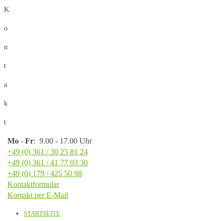
K
o
n
t
a
k
t
Mo
-
Fr
: 9.00 - 17.00 Uhr
+49 (0) 361 / 30 25 81 24
+49 (0) 361 / 41 77 03 30
+49 (0) 179 / 425 50 98
Kontaktformular
Kontakt per E-Mail
STARTSEITE