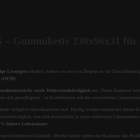
Gummikette 230x96x31 fü
tige Lösungen
erhalten, haben wir uns von Beginn an für Geschäftskoop
ät (OEM)
.
mikettenstärke sowie Widerstandsfestigkeit
aus. Deren Karkasse best
s lässt sich grundlegend – in Kombination mit der verwendeten Gummimi
ieder lediglich einvulkanisiert sind. Häufig werden zudem bei diesen Ke
standsfestigkeit, was sich letztendlich in einer verkürzten Lebensdau
40% höhere Lebensdauer
.
chwer befahrbarem Gelände. Hierfür wurde neben der Karkasse das Pro