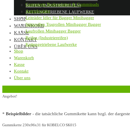
Gummierte Bodenplatten & Gummipads
REIFEN (INDUSTRIEREIFEN)
Antriebsräder
KETTENGETRIEBENE LAUFWERKE
Leiträder Idler für Bagger Minibagger
SHOP
Stützrollen Tragrollen Minibagger Bagger
WARENKORB
Laufrollen Minibagger Bagger
KASSE
Reifen (Industriereifen)
KONTAKT
Kettengetriebene Laufwerke
ÜBER UNS
Shop
Warenkorb
Kasse
Kontakt
Über uns
‹
Zurück zur vorherigen Seite
Angebot!
*
Beispielbilder
- die tatsächliche Gummikette kann bzgl. der dargest
Gummikette 230x96x31 für KOBELCO SK015