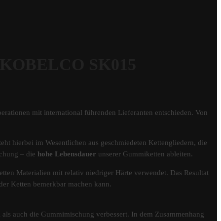
r KOBELCO SK015
erationen mit international führenden Lieferanten entschieden. Von
eht hierbei im Wesentlichen aus geschmiedeten Kettengliedern, die
schung – die
hohe Lebensdauer
unserer Gummiketten ableiten.
tten Materialien mit relativ niedriger Härte verwendet. Das Resultat
er der Ketten bemerkbar machen kann.
fil als auch die Gummimischung verbessert. In dem Zusammenhang