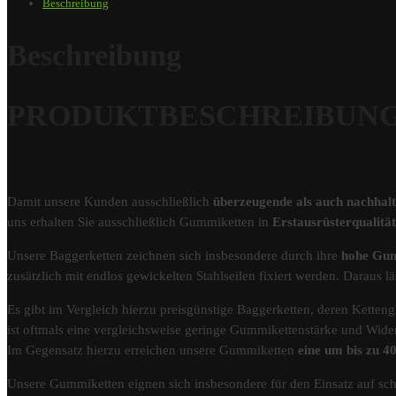
Beschreibung
Beschreibung
PRODUKTBESCHREIBUNG – 
Damit unsere Kunden ausschließlich
überzeugende als auch nachhal
uns erhalten Sie ausschließlich Gummiketten in
Erstausrüsterqualit
Unsere Baggerketten zeichnen sich insbesondere durch ihre
hohe Gum
zusätzlich mit endlos gewickelten Stahlseilen fixiert werden. Darau
Es gibt im Vergleich hierzu preisgünstige Baggerketten, deren Kettengl
ist oftmals eine vergleichsweise geringe Gummikettenstärke und Wider
Im Gegensatz hierzu erreichen unsere Gummiketten
eine um bis zu 
Unsere Gummiketten eignen sich insbesondere für den Einsatz auf s