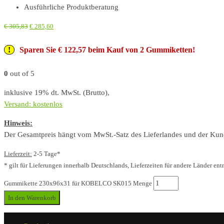
Ausführliche Produktberatung
€
305,83
€
285,60
Sparen Sie € 122,57 beim Kauf von 2 Gummiketten!
0
out of 5
inklusive 19% dt. MwSt. (Brutto),
Versand: kostenlos
Hinweis:
Der Gesamtpreis hängt vom MwSt.-Satz des Lieferlandes und der Kunde
Lieferzeit:
2-5 Tage*
* gilt für Lieferungen innerhalb Deutschlands, Lieferzeiten für andere Länder ent
Gummikette 230x96x31 für KOBELCO SK015 Menge
In den Warenkorb