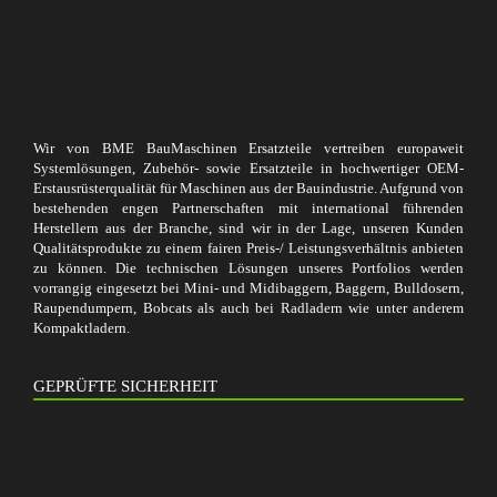
Wir von BME BauMaschinen Ersatzteile vertreiben europaweit
Systemlösungen, Zubehör- sowie Ersatzteile in hochwertiger OEM-
Erstausrüsterqualität für Maschinen aus der Bauindustrie. Aufgrund von
bestehenden engen Partnerschaften mit international führenden
Herstellern aus der Branche, sind wir in der Lage, unseren Kunden
Qualitätsprodukte zu einem fairen Preis-/ Leistungsverhältnis anbieten
zu können. Die technischen Lösungen unseres Portfolios werden
vorrangig eingesetzt bei Mini- und Midibaggern, Baggern, Bulldosern,
Raupendumpern, Bobcats als auch bei Radladern wie unter anderem
Kompaktladern.
GEPRÜFTE SICHERHEIT