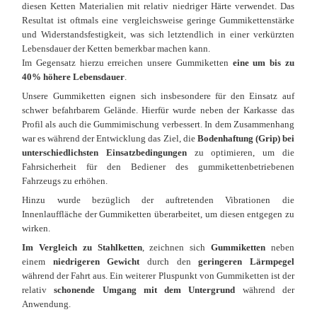
diesen Ketten Materialien mit relativ niedriger Härte verwendet. Das
Resultat ist oftmals eine vergleichsweise geringe Gummikettenstärke
und Widerstandsfestigkeit, was sich letztendlich in einer verkürzten
Lebensdauer der Ketten bemerkbar machen kann.
Im Gegensatz hierzu erreichen unsere Gummiketten
eine um bis zu
40% höhere Lebensdauer
.
Unsere Gummiketten eignen sich insbesondere für den Einsatz auf
schwer befahrbarem Gelände. Hierfür wurde neben der Karkasse das
Profil als auch die Gummimischung verbessert. In dem Zusammenhang
war es während der Entwicklung das Ziel, die
Bodenhaftung (Grip) bei
unterschiedlichsten Einsatzbedingungen
zu optimieren, um die
Fahrsicherheit für den Bediener des gummikettenbetriebenen
Fahrzeugs zu erhöhen.
Hinzu wurde bezüglich der auftretenden Vibrationen die
Innenlauffläche der Gummiketten überarbeitet, um diesen entgegen zu
wirken.
Im Vergleich zu Stahlketten
, zeichnen sich
Gummiketten
neben
einem
niedrigeren Gewicht
durch den
geringeren Lärmpegel
während der Fahrt aus. Ein weiterer Pluspunkt von Gummiketten ist der
relativ
schonende Umgang mit dem Untergrund
während der
Anwendung.