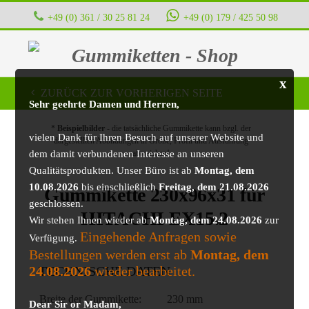
+49 (0) 361 / 30 25 81 24
+49 (0) 179 / 425 50 98
Gummiketten - Shop
x
ZURÜCK ZUR VORHERIGEN SEITE
Sehr geehrte Damen und Herren,
*
Beispielbilder
- die tatsächliche Gummikette kann bzgl. der
vielen Dank für Ihren Besuch auf unserer Website und
dargestellten Abbildungen in Größe, Profil und Ausführung
dem damit verbundenen Interesse an unseren
abweichen!
Qualitätsprodukten. Unser Büro ist ab
Montag, dem
10.08.2026
bis einschließlich
Freitag, dem 21.08.2026
Gummikette 230x96x31 für
geschlossen.
HITACHI EX15.2
Wir stehen Ihnen wieder ab
Montag, dem 24.08.2026
zur
Eingehende Anfragen sowie
Verfügung.
Bestellungen werden erst ab
Montag, dem
24.08.2026
wieder bearbeitet.
TECHNISCHE DATEN
Breite der Gummikette:
230 mm
Dear Sir or Madam,