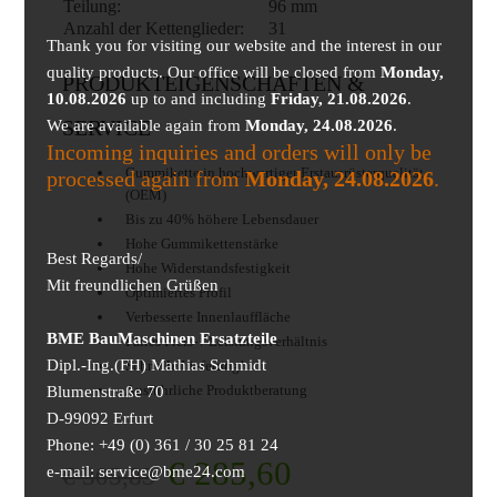
Teilung:
96 mm
Anzahl der Kettenglieder:
31
Thank you for visiting our website and the interest in our
quality products. Our office will be closed from
Monday,
PRODUKTEIGENSCHAFTEN &
10.08.2026
up to and including
Friday, 21.08.2026
.
We are available again from
SERVICE
Monday, 24.08.2026
.
Incoming inquiries and orders will only be
Gummikette in hochwertiger Erstausrüsterqualität
processed again from
Monday, 24.08.2026
.
(OEM)
Bis zu 40% höhere Lebensdauer
Hohe Gummikettenstärke
Best Regards/
Hohe Widerstandsfestigkeit
Mit freundlichen Grüßen
Optimiertes Profil
Verbesserte Innenlauffläche
BME BauMaschinen Ersatzteile
Faires Preis- / Leistungsverhältnis
Dipl.-Ing.(FH) Mathias Schmidt
Schnelle Lieferung!
Ausführliche Produktberatung
Blumenstraße 70
D-99092 Erfurt
Phone: +49 (0) 361 / 30 25 81 24
€
285,60
€
305,83
e-mail: service@bme24.com