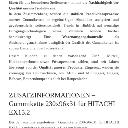
Einen für uns besonderen Stellenwert – nimmt die
Nachhaltigkeit der
Qualität
unserer Produkte ein.
In dem Zusammenhang werden die
stabilen Produktionsprozesse
unserer Gummiketten in regelmäßigen Abständen analysiert und
gegebenenfalls weiterentwickelt. Trends in Hinblick auf neuartige
Fertigungstechnologien sowie Verfahren werden hierbei
berücksichtigt. Eine
Warenausgangskontrolle
als
Absicherungsmaßnahme bezüglich der Qualität der Gummiketten ist
zudem Bestandteil der Prozesskette.
Unsere Kunden, zu denen vorwiegend Groß-, Mittel-,
Kleinunternehmen sowie Privatpersonen zählen, sind seit Jahren
überzeugt von der
Qualität unserer Produkte
. Eingesetzt werden sie
vorrangig bei Baumaschinen, wie Mini- und Midibagger, Bagger,
Bobcats, Raupendumper als auch bei Raupenlader.
ZUSATZINFORMATIONEN –
Gummikette 230x96x31 für HITACHI
EX15.2
Bei der von uns angebotenen Gummikette 230x96x31 für HITACHI
EX15.2 handelt es sich ausschließlich um Neuware.