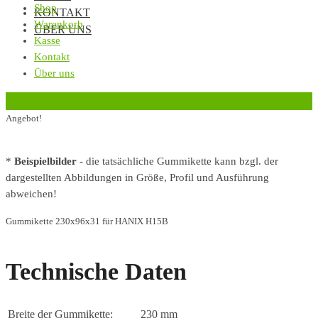
Shop
KONTAKT
Warenkorb
ÜBER UNS
Kasse
Kontakt
Über uns
‹
Zurück zur vorherigen Seite
Angebot!
*
Beispielbilder
- die tatsächliche Gummikette kann bzgl. der
dargestellten Abbildungen in Größe, Profil und Ausführung
abweichen!
Gummikette 230x96x31 für HANIX H15B
Technische Daten
Breite der Gummikette:
230 mm