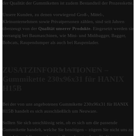
der Qualität der Gummiketten ist zudem Bestandteil der Prozesskette.
Unsere Kunden, zu denen vorwiegend Groß-, Mittel-,
Kleinunternehmen sowie Privatpersonen zählen, sind seit Jahren
überzeugt von der
Qualität unserer Produkte
. Eingesetzt werden sie
vorrangig bei Baumaschinen, wie Mini- und Midibagger, Bagger,
Bobcats, Raupendumper als auch bei Raupenlader.
ZUSATZINFORMATIONEN –
Gummikette 230x96x31 für HANIX
H15B
Bei der von uns angebotenen Gummikette 230x96x31 für HANIX
H15B handelt es sich ausschließlich um Neuware.
Sollten Sie sich unschlüssig sein, ob es sich um die passende
Gummikette handelt, welche Sie benötigen – zögern Sie nicht uns zu