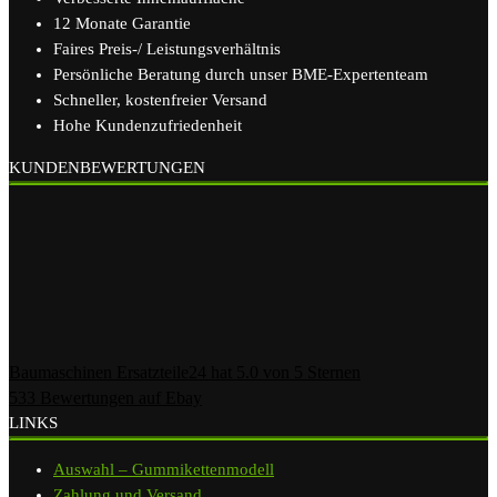
12 Monate Garantie
Faires Preis-/ Leistungsverhältnis
Persönliche Beratung durch unser BME-Expertenteam
Schneller, kostenfreier Versand
Hohe Kundenzufriedenheit
KUNDENBEWERTUNGEN
Baumaschinen Ersatzteile24
hat
5.0
von
5
Sternen
533
Bewertungen auf Ebay
LINKS
Auswahl – Gummikettenmodell
Zahlung und Versand