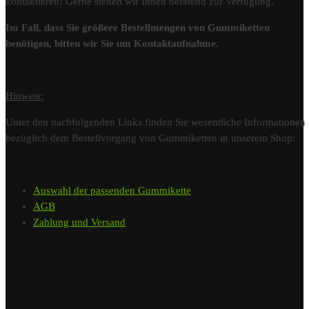
kontaktieren! Gerne stehen wir Ihnen beratend zur Verfügung.
Im Fall, dass Sie größere Bestellmengen von Gummiketten
benötigen, bitten wir Sie um Kontaktaufnahme.
Hinweis:
Unter den nachfolgenden Links finden Sie wesentliche Informationen
bezüglich dem Bestellvorgang von Gummiketten in unserem Shop:
Auswahl der passenden Gummikette
AGB
Zahlung und Versand