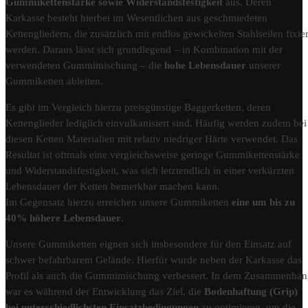
Gummikettenstärke sowie Widerstandsfestigkeit
aus. Deren
Karkasse besteht hierbei im Wesentlichen aus geschmiedeten
Kettengliedern, die zusätzlich mit endlos gewickelten Stahlseilen fixier
werden. Daraus lässt sich grundlegend – in Kombination mit der
verwendeten Gummimischung – die
hohe Lebensdauer
unserer
Gummiketten ableiten.
Es gibt im Vergleich hierzu preisgünstige Baggerketten, deren
Kettenglieder lediglich einvulkanisiert sind. Häufig werden zudem bei
diesen Ketten Materialien mit relativ niedriger Härte verwendet. Das
Resultat ist oftmals eine vergleichsweise geringe Gummikettenstärke
und Widerstandsfestigkeit, was sich letztendlich in einer verkürzten
Lebensdauer der Ketten bemerkbar machen kann.
Im Gegensatz hierzu erreichen unsere Gummiketten
eine um bis zu
40% höhere Lebensdauer
.
Unsere Gummiketten eignen sich insbesondere für den Einsatz auf
schwer befahrbarem Gelände. Hierfür wurde neben der Karkasse das
Profil als auch die Gummimischung verbessert. In dem Zusammenha
war es während der Entwicklung das Ziel, die
Bodenhaftung (Grip)
bei unterschiedlichsten Einsatzbedingungen
zu optimieren, um die