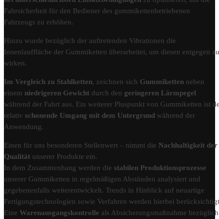
Fahrsicherheit für den Bediener des gummikettenbetriebenen
Fahrzeugs zu erhöhen.
Hinzu wurde bezüglich der auftretenden Vibrationen die
Innenlauffläche der Gummiketten überarbeitet, um diesen entgegen z
wirken.
Im Vergleich zu Stahlketten
, zeichnen sich
Gummiketten
neben
einem
niedrigeren Gewicht
durch den
geringeren Lärmpegel
während der Fahrt aus. Ein weiterer Pluspunkt von Gummiketten ist d
relativ
schonende Umgang mit dem Untergrund
während der
Anwendung.
Einen für uns besonderen Stellenwert – nimmt die
Nachhaltigkeit der
Qualität
unserer Produkte ein.
In dem Zusammenhang werden die
stabilen Produktionsprozesse
unserer Gummiketten in regelmäßigen Abständen analysiert und
gegebenenfalls weiterentwickelt. Trends in Hinblick auf neuartige
Fertigungstechnologien sowie Verfahren werden hierbei berücksichtigt
Eine
Warenausgangskontrolle
als Absicherungsmaßnahme bezüglich