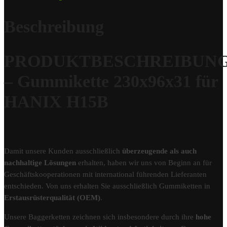
Beschreibung
PRODUKTBESCHREIBUN
– Gummikette 230x96x31 für
HANIX H15B
Damit unsere Kunden ausschließlich
überzeugende als auch
nachhaltige Lösungen
erhalten, haben wir uns von Beginn an für
Geschäftskooperationen mit international führenden Lieferanten
entschieden. Von uns erhalten Sie ausschließlich Gummiketten in
Erstausrüsterqualität (OEM)
.
Unsere Baggerketten zeichnen sich insbesondere durch ihre
hohe