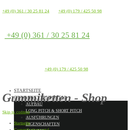
+49 (0) 361 / 30 25 81 24
+49 (0) 179 / 425 50 98
+49 (0) 361 / 30 25 81 24
+49 (0) 179 / 425 50 98
STARTSEITE
Gummiketten - Shop
GUMMIKETTENPORTAL
AUFBAU
LONG PITCH & SHORT PITCH
Skip to content
AUSFÜHRUNGEN
Startseite
EIGENSCHAFTEN
Gummikettenportal