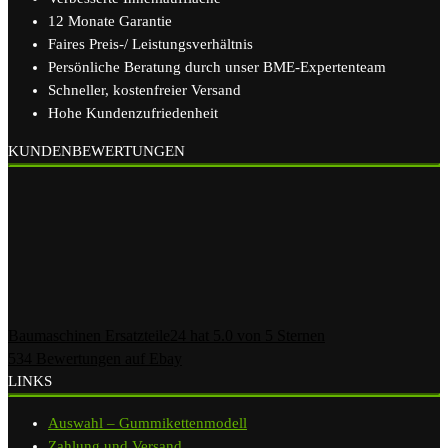
12 Monate Garantie
Faires Preis-/ Leistungsverhältnis
Persönliche Beratung durch unser BME-Expertenteam
Schneller, kostenfreier Versand
Hohe Kundenzufriedenheit
KUNDENBEWERTUNGEN
Baumaschinen Ersatzteile24
hat
5.0
von
5
Sternen
534
Bewertungen auf Ebay
LINKS
Auswahl – Gummikettenmodell
Zahlung und Versand