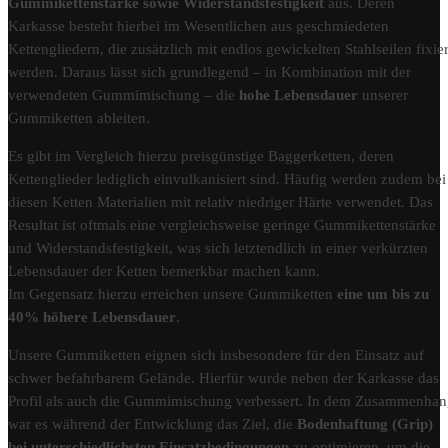
Gummikettenstärke sowie Widerstandsfestigkeit
aus. Deren
Karkasse besteht hierbei im Wesentlichen aus geschmiedeten
Kettengliedern, die zusätzlich mit endlos gewickelten Stahlseilen fixier
werden. Daraus lässt sich grundlegend – in Kombination mit der
verwendeten Gummimischung – die
hohe Lebensdauer
unserer
Gummiketten ableiten.
Es gibt im Vergleich hierzu preisgünstige Baggerketten, deren
Kettenglieder lediglich einvulkanisiert sind. Häufig werden zudem bei
diesen Ketten Materialien mit relativ niedriger Härte verwendet. Das
Resultat ist oftmals eine vergleichsweise geringe Gummikettenstärke
und Widerstandsfestigkeit, was sich letztendlich in einer verkürzten
Lebensdauer der Ketten bemerkbar machen kann.
Im Gegensatz hierzu erreichen unsere Gummiketten
eine um bis zu
40% höhere Lebensdauer
.
Unsere Gummiketten eignen sich insbesondere für den Einsatz auf
schwer befahrbarem Gelände. Hierfür wurde neben der Karkasse das
Profil als auch die Gummimischung verbessert. In dem Zusammenha
war es während der Entwicklung das Ziel, die
Bodenhaftung (Grip)
bei unterschiedlichsten Einsatzbedingungen
zu optimieren, um die