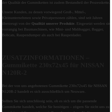
der Qualität der Gummiketten ist zudem Bestandteil der Prozesskette.
Unsere Kunden, zu denen vorwiegend Groß-, Mittel-,
Kleinunternehmen sowie Privatpersonen zählen, sind seit Jahren
überzeugt von der
Qualität unserer Produkte
. Eingesetzt werden sie
vorrangig bei Baumaschinen, wie Mini- und Midibagger, Bagger,
Bobcats, Raupendumper als auch bei Raupenlader.
ZUSATZINFORMATIONEN –
Gummikette 230x72x45 für NISSAN
N120R-2
Bei der von uns angebotenen Gummikette 230x72x45 für NISSAN
N120R-2 handelt es sich ausschließlich um Neuware.
Sollten Sie sich unschlüssig sein, ob es sich um die passende
Gummikette handelt, welche Sie benötigen – zögern Sie nicht uns zu