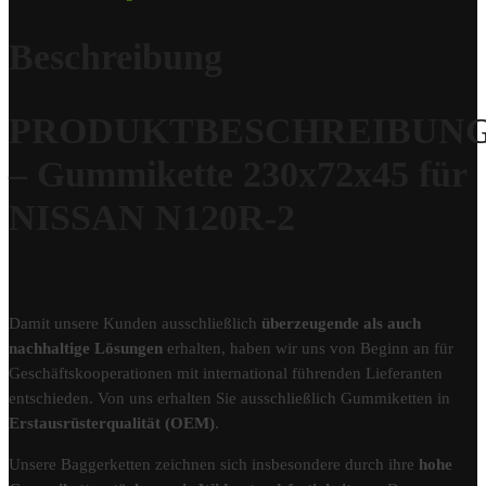
Beschreibung
PRODUKTBESCHREIBUN
– Gummikette 230x72x45 für
NISSAN N120R-2
Damit unsere Kunden ausschließlich
überzeugende als auch
nachhaltige Lösungen
erhalten, haben wir uns von Beginn an für
Geschäftskooperationen mit international führenden Lieferanten
entschieden. Von uns erhalten Sie ausschließlich Gummiketten in
Erstausrüsterqualität (OEM)
.
Unsere Baggerketten zeichnen sich insbesondere durch ihre
hohe