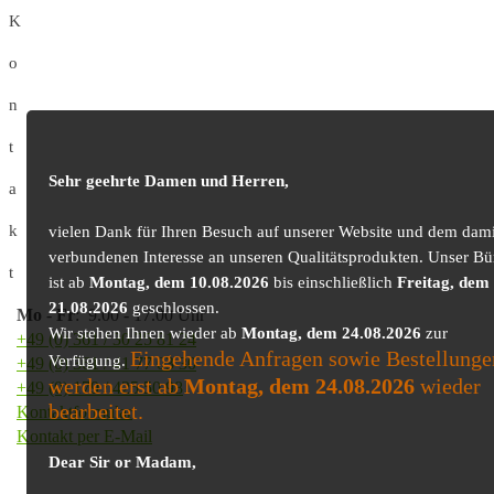
K
o
n
t
Sehr geehrte Damen und Herren,
a
k
vielen Dank für Ihren Besuch auf unserer Website und dem dami
verbundenen Interesse an unseren Qualitätsprodukten. Unser Bü
t
ist ab
Montag, dem 10.08.2026
bis einschließlich
Freitag, dem
21.08.2026
geschlossen.
Mo
-
Fr
: 9.00 - 17.00 Uhr
Wir stehen Ihnen wieder ab
Montag, dem 24.08.2026
zur
+49 (0) 361 / 30 25 81 24
Eingehende Anfragen sowie Bestellunge
Verfügung.
+49 (0) 361 / 41 77 03 30
werden erst ab
Montag, dem 24.08.2026
wieder
+49 (0) 179 / 425 50 98
bearbeitet.
Kontaktformular
Kontakt per E-Mail
Dear Sir or Madam,