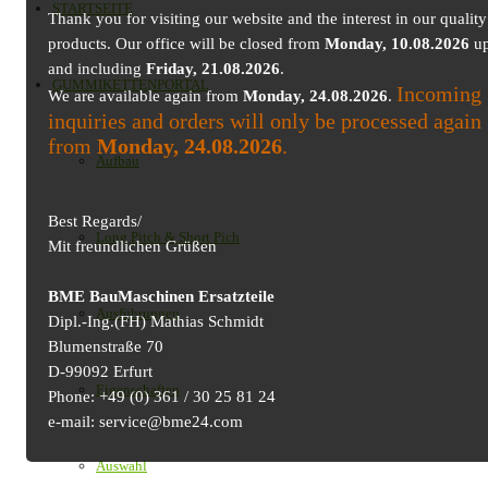
STARTSEITE
Thank you for visiting our website and the interest in our quality
products. Our office will be closed from
Monday, 10.08.2026
up
and including
Friday, 21.08.2026
.
GUMMIKETTENPORTAL
Incoming
We are available again from
Monday, 24.08.2026
.
inquiries and orders will only be processed again
from
Monday, 24.08.2026
.
Aufbau
Best Regards/
Long Pitch & Short Pich
Mit freundlichen Grüßen
BME BauMaschinen Ersatzteile
Ausführungen
Dipl.-Ing.(FH) Mathias Schmidt
Blumenstraße 70
D-99092 Erfurt
Eigenschaften
Phone: +49 (0) 361 / 30 25 81 24
e-mail: service@bme24.com
Auswahl