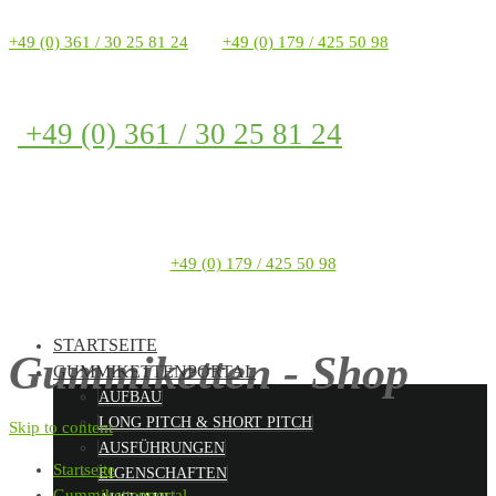
+49 (0) 361 / 30 25 81 24
+49 (0) 179 / 425 50 98
+49 (0) 361 / 30 25 81 24
+49 (0) 179 / 425 50 98
STARTSEITE
Gummiketten - Shop
GUMMIKETTENPORTAL
AUFBAU
LONG PITCH & SHORT PITCH
Skip to content
AUSFÜHRUNGEN
Startseite
EIGENSCHAFTEN
Gummikettenportal