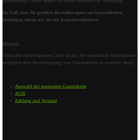
kontaktieren! Gerne stehen wir Ihnen beratend zur Verfügung.
Im Fall, dass Sie größere Bestellmengen von Gummiketten
benötigen, bitten wir Sie um Kontaktaufnahme.
Hinweis:
Unter den nachfolgenden Links finden Sie wesentliche Informationen
bezüglich dem Bestellvorgang von Gummiketten in unserem Shop:
Auswahl der passenden Gummikette
AGB
Zahlung und Versand