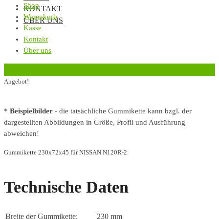
Shop
KONTAKT
Warenkorb
ÜBER UNS
Kasse
Kontakt
Über uns
‹
Zurück zur vorherigen Seite
Angebot!
*
Beispielbilder
- die tatsächliche Gummikette kann bzgl. der
dargestellten Abbildungen in Größe, Profil und Ausführung
abweichen!
Gummikette 230x72x45 für NISSAN N120R-2
Technische Daten
Breite der Gummikette:
230 mm