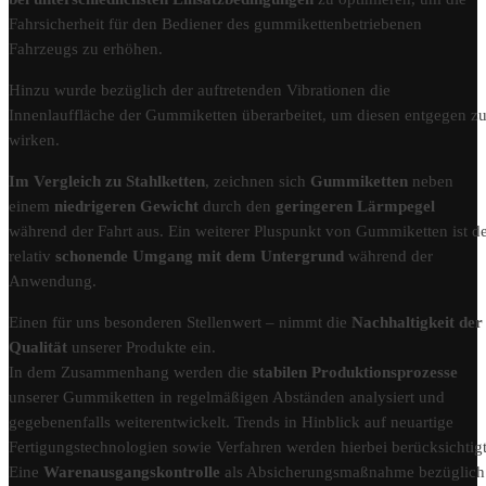
Fahrsicherheit für den Bediener des gummikettenbetriebenen
Fahrzeugs zu erhöhen.
Hinzu wurde bezüglich der auftretenden Vibrationen die
Innenlauffläche der Gummiketten überarbeitet, um diesen entgegen z
wirken.
Im Vergleich zu Stahlketten
, zeichnen sich
Gummiketten
neben
einem
niedrigeren Gewicht
durch den
geringeren Lärmpegel
während der Fahrt aus. Ein weiterer Pluspunkt von Gummiketten ist d
relativ
schonende Umgang mit dem Untergrund
während der
Anwendung.
Einen für uns besonderen Stellenwert – nimmt die
Nachhaltigkeit der
Qualität
unserer Produkte ein.
In dem Zusammenhang werden die
stabilen Produktionsprozesse
unserer Gummiketten in regelmäßigen Abständen analysiert und
gegebenenfalls weiterentwickelt. Trends in Hinblick auf neuartige
Fertigungstechnologien sowie Verfahren werden hierbei berücksichtigt
Eine
Warenausgangskontrolle
als Absicherungsmaßnahme bezüglich