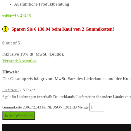
Ausführliche Produktberatung
€
292,74
€
273,70
Sparen Sie € 138,04 beim Kauf von 2 Gummiketten!
0
out of 5
inklusive 19% dt. MwSt. (Brutto),
Versand: kostenlos
Hinweis:
Der Gesamtpreis hängt vom MwSt.-Satz des Lieferlandes und der Kunde
Lieferzeit:
2-5 Tage*
* gilt für Lieferungen innerhalb Deutschlands, Lieferzeiten für andere Länder ent
Gummikette 230x72x43 für NEUSON 1302RD Menge
In den Warenkorb