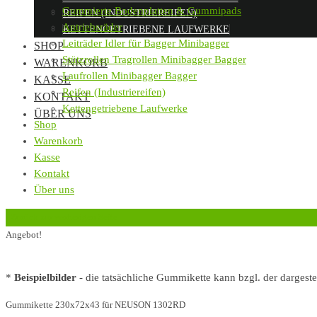
Gummierte Bodenplatten & Gummipads
REIFEN (INDUSTRIEREIFEN)
Antriebsräder
KETTENGETRIEBENE LAUFWERKE
Leiträder Idler für Bagger Minibagger
SHOP
Stützrollen Tragrollen Minibagger Bagger
WARENKORB
Laufrollen Minibagger Bagger
KASSE
Reifen (Industriereifen)
KONTAKT
Kettengetriebene Laufwerke
ÜBER UNS
Shop
Warenkorb
Kasse
Kontakt
Über uns
‹
Zurück zur vorherigen Seite
Angebot!
*
Beispielbilder
- die tatsächliche Gummikette kann bzgl. der dargest
Gummikette 230x72x43 für NEUSON 1302RD