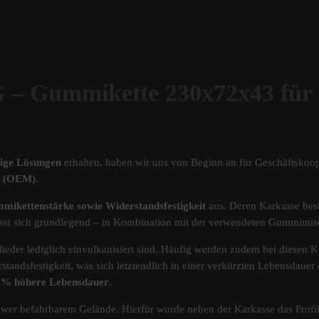
Gummikette 230x72x43 für
tige Lösungen
erhalten, haben wir uns von Beginn an für Geschäftskoop
ät (OEM)
.
mikettenstärke sowie Widerstandsfestigkeit
aus. Deren Karkasse best
s lässt sich grundlegend – in Kombination mit der verwendeten Gummimi
ieder lediglich einvulkanisiert sind. Häufig werden zudem bei diesen Ke
standsfestigkeit, was sich letztendlich in einer verkürzten Lebensdau
40% höhere Lebensdauer
.
chwer befahrbarem Gelände. Hierfür wurde neben der Karkasse das Pro