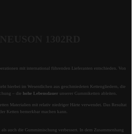
 NEUSON 1302RD
erationen mit international führenden Lieferanten entschieden. Von
eht hierbei im Wesentlichen aus geschmiedeten Kettengliedern, die
schung – die
hohe Lebensdauer
unserer Gummiketten ableiten.
tten Materialien mit relativ niedriger Härte verwendet. Das Resultat
er der Ketten bemerkbar machen kann.
fil als auch die Gummimischung verbessert. In dem Zusammenhang