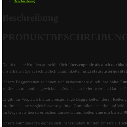
Beschreibung
Beschreibung
PRODUKTBESCHREIBUNG – 
Damit unsere Kunden ausschließlich
überzeugende als auch nachhal
uns erhalten Sie ausschließlich Gummiketten in
Erstausrüsterqualit
Unsere Baggerketten zeichnen sich insbesondere durch ihre
hohe Gum
zusätzlich mit endlos gewickelten Stahlseilen fixiert werden. Darau
Es gibt im Vergleich hierzu preisgünstige Baggerketten, deren Kettengl
ist oftmals eine vergleichsweise geringe Gummikettenstärke und Wider
Im Gegensatz hierzu erreichen unsere Gummiketten
eine um bis zu 
Unsere Gummiketten eignen sich insbesondere für den Einsatz auf s