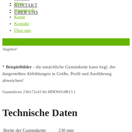
Shop
KONTAKT
Warenkorb
ÜBER UNS
Kasse
Kontakt
Über uns
‹
Zurück zur vorherigen Seite
Angebot!
*
Beispielbilder
- die tatsächliche Gummikette kann bzgl. der
dargestellten Abbildungen in Größe, Profil und Ausführung
abweichen!
Gummikette 230x72x43 für HINOWA HR15.1
Technische Daten
Breite der Gummikette:
230 mm