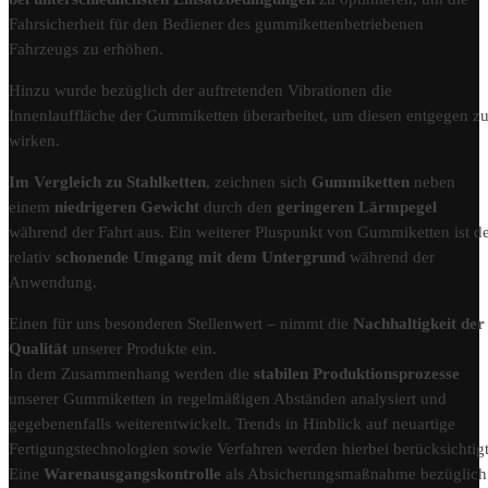
Fahrsicherheit für den Bediener des gummikettenbetriebenen
Fahrzeugs zu erhöhen.
Hinzu wurde bezüglich der auftretenden Vibrationen die
Innenlauffläche der Gummiketten überarbeitet, um diesen entgegen z
wirken.
Im Vergleich zu Stahlketten
, zeichnen sich
Gummiketten
neben
einem
niedrigeren Gewicht
durch den
geringeren Lärmpegel
während der Fahrt aus. Ein weiterer Pluspunkt von Gummiketten ist d
relativ
schonende Umgang mit dem Untergrund
während der
Anwendung.
Einen für uns besonderen Stellenwert – nimmt die
Nachhaltigkeit der
Qualität
unserer Produkte ein.
In dem Zusammenhang werden die
stabilen Produktionsprozesse
unserer Gummiketten in regelmäßigen Abständen analysiert und
gegebenenfalls weiterentwickelt. Trends in Hinblick auf neuartige
Fertigungstechnologien sowie Verfahren werden hierbei berücksichtigt
Eine
Warenausgangskontrolle
als Absicherungsmaßnahme bezüglich