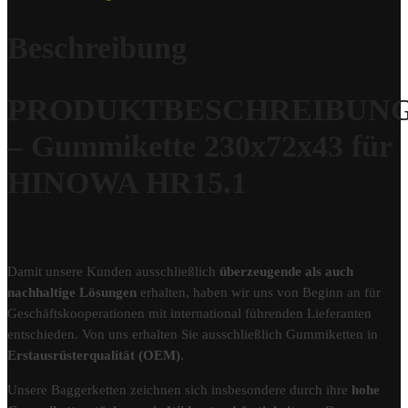
Beschreibung
PRODUKTBESCHREIBUN
– Gummikette 230x72x43 für
HINOWA HR15.1
Damit unsere Kunden ausschließlich
überzeugende als auch
nachhaltige Lösungen
erhalten, haben wir uns von Beginn an für
Geschäftskooperationen mit international führenden Lieferanten
entschieden. Von uns erhalten Sie ausschließlich Gummiketten in
Erstausrüsterqualität (OEM)
.
Unsere Baggerketten zeichnen sich insbesondere durch ihre
hohe