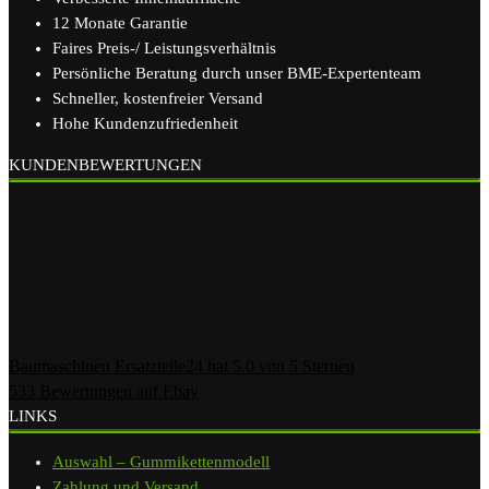
12 Monate Garantie
Faires Preis-/ Leistungsverhältnis
Persönliche Beratung durch unser BME-Expertenteam
Schneller, kostenfreier Versand
Hohe Kundenzufriedenheit
KUNDENBEWERTUNGEN
Baumaschinen Ersatzteile24
hat
5.0
von
5
Sternen
533
Bewertungen auf Ebay
LINKS
Auswahl – Gummikettenmodell
Zahlung und Versand