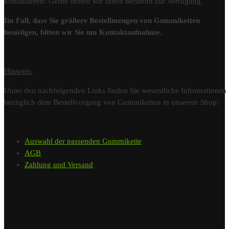
kontaktieren! Gerne stehen wir Ihnen beratend zur Verfügung.
Im Fall, dass Sie größere Bestellmengen von Gummiketten
benötigen, bitten wir Sie um Kontaktaufnahme.
Hinweis:
Unter den nachfolgenden Links finden Sie wesentliche Informationen
bezüglich dem Bestellvorgang von Gummiketten in unserem Shop:
Auswahl der passenden Gummikette
AGB
Zahlung und Versand