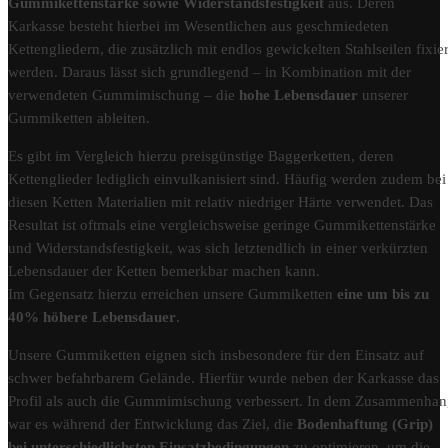
Gummikettenstärke sowie Widerstandsfestigkeit
aus. Deren
Karkasse besteht hierbei im Wesentlichen aus geschmiedeten
Kettengliedern, die zusätzlich mit endlos gewickelten Stahlseilen fixier
werden. Daraus lässt sich grundlegend – in Kombination mit der
verwendeten Gummimischung – die
hohe Lebensdauer
unserer
Gummiketten ableiten.
Es gibt im Vergleich hierzu preisgünstige Baggerketten, deren
Kettenglieder lediglich einvulkanisiert sind. Häufig werden zudem bei
diesen Ketten Materialien mit relativ niedriger Härte verwendet. Das
Resultat ist oftmals eine vergleichsweise geringe Gummikettenstärke
und Widerstandsfestigkeit, was sich letztendlich in einer verkürzten
Lebensdauer der Ketten bemerkbar machen kann.
Im Gegensatz hierzu erreichen unsere Gummiketten
eine um bis zu
40% höhere Lebensdauer
.
Unsere Gummiketten eignen sich insbesondere für den Einsatz auf
schwer befahrbarem Gelände. Hierfür wurde neben der Karkasse das
Profil als auch die Gummimischung verbessert. In dem Zusammenha
war es während der Entwicklung das Ziel, die
Bodenhaftung (Grip)
bei unterschiedlichsten Einsatzbedingungen
zu optimieren, um die