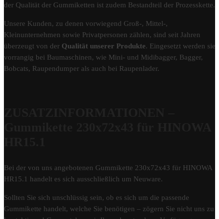
der Qualität der Gummiketten ist zudem Bestandteil der Prozesskette.
Unsere Kunden, zu denen vorwiegend Groß-, Mittel-,
Kleinunternehmen sowie Privatpersonen zählen, sind seit Jahren
überzeugt von der
Qualität unserer Produkte
. Eingesetzt werden sie
vorrangig bei Baumaschinen, wie Mini- und Midibagger, Bagger,
Bobcats, Raupendumper als auch bei Raupenlader.
ZUSATZINFORMATIONEN –
Gummikette 230x72x43 für HINOWA
HR15.1
Bei der von uns angebotenen Gummikette 230x72x43 für HINOWA
HR15.1 handelt es sich ausschließlich um Neuware.
Sollten Sie sich unschlüssig sein, ob es sich um die passende
Gummikette handelt, welche Sie benötigen – zögern Sie nicht uns zu