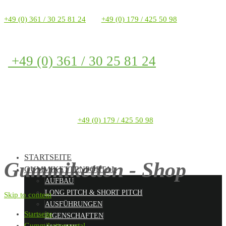
+49 (0) 361 / 30 25 81 24
+49 (0) 179 / 425 50 98
+49 (0) 361 / 30 25 81 24
+49 (0) 179 / 425 50 98
STARTSEITE
Gummiketten - Shop
GUMMIKETTENPORTAL
AUFBAU
LONG PITCH & SHORT PITCH
Skip to content
AUSFÜHRUNGEN
Startseite
EIGENSCHAFTEN
Gummikettenportal