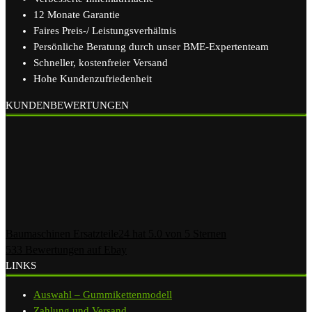
12 Monate Garantie
Faires Preis-/ Leistungsverhältnis
Persönliche Beratung durch unser BME-Expertenteam
Schneller, kostenfreier Versand
Hohe Kundenzufriedenheit
KUNDENBEWERTUNGEN
Baumaschinen Ersatzteile24
hat
5.0
von
5
Sternen
533
Bewertungen auf Ebay
LINKS
Auswahl – Gummikettenmodell
Zahlung und Versand