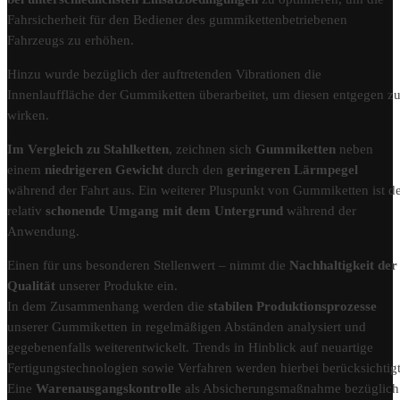
Fahrsicherheit für den Bediener des gummikettenbetriebenen
Fahrzeugs zu erhöhen.
Hinzu wurde bezüglich der auftretenden Vibrationen die
Innenlauffläche der Gummiketten überarbeitet, um diesen entgegen z
wirken.
Im Vergleich zu Stahlketten
, zeichnen sich
Gummiketten
neben
einem
niedrigeren Gewicht
durch den
geringeren Lärmpegel
während der Fahrt aus. Ein weiterer Pluspunkt von Gummiketten ist d
relativ
schonende Umgang mit dem Untergrund
während der
Anwendung.
Einen für uns besonderen Stellenwert – nimmt die
Nachhaltigkeit der
Qualität
unserer Produkte ein.
In dem Zusammenhang werden die
stabilen Produktionsprozesse
unserer Gummiketten in regelmäßigen Abständen analysiert und
gegebenenfalls weiterentwickelt. Trends in Hinblick auf neuartige
Fertigungstechnologien sowie Verfahren werden hierbei berücksichtigt
Eine
Warenausgangskontrolle
als Absicherungsmaßnahme bezüglich