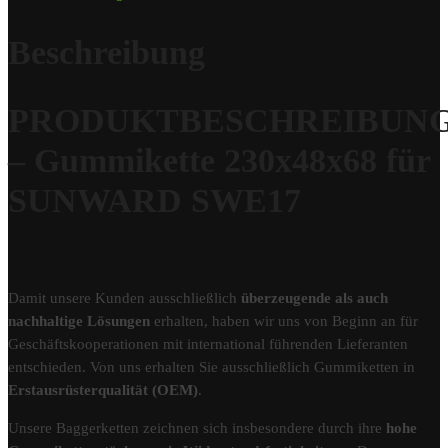
Beschreibung
PRODUKTBESCHREIBUN
– Gummikette 230x48x68 für
SUNWARD SWE17
Damit unsere Kunden ausschließlich
überzeugende als auch
nachhaltige Lösungen
erhalten, haben wir uns von Beginn an für
Geschäftskooperationen mit international führenden Lieferanten
entschieden. Von uns erhalten Sie ausschließlich Gummiketten in
Erstausrüsterqualität (OEM)
.
Unsere Baggerketten zeichnen sich insbesondere durch ihre
hohe