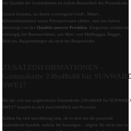
der Qualität der Gummiketten ist zudem Bestandteil der Prozesskette.
Unsere Kunden, zu denen vorwiegend Groß-, Mittel-,
Kleinunternehmen sowie Privatpersonen zählen, sind seit Jahren
überzeugt von der
Qualität unserer Produkte
. Eingesetzt werden sie
vorrangig bei Baumaschinen, wie Mini- und Midibagger, Bagger,
Bobcats, Raupendumper als auch bei Raupenlader.
ZUSATZINFORMATIONEN –
Gummikette 230x48x68 für SUNWAR
SWE17
Bei der von uns angebotenen Gummikette 230x48x68 für SUNWARD
SWE17 handelt es sich ausschließlich um Neuware.
Sollten Sie sich unschlüssig sein, ob es sich um die passende
Gummikette handelt, welche Sie benötigen – zögern Sie nicht uns zu