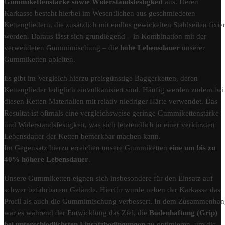
Gummikettenstärke sowie Widerstandsfestigkeit
aus. Deren
Karkasse besteht hierbei im Wesentlichen aus geschmiedeten
Kettengliedern, die zusätzlich mit endlos gewickelten Stahlseilen fixier
werden. Daraus lässt sich grundlegend – in Kombination mit der
verwendeten Gummimischung – die
hohe Lebensdauer
unserer
Gummiketten ableiten.
Es gibt im Vergleich hierzu preisgünstige Baggerketten, deren
Kettenglieder lediglich einvulkanisiert sind. Häufig werden zudem bei
diesen Ketten Materialien mit relativ niedriger Härte verwendet. Das
Resultat ist oftmals eine vergleichsweise geringe Gummikettenstärke
und Widerstandsfestigkeit, was sich letztendlich in einer verkürzten
Lebensdauer der Ketten bemerkbar machen kann.
Im Gegensatz hierzu erreichen unsere Gummiketten
eine um bis zu
40% höhere Lebensdauer
.
Unsere Gummiketten eignen sich insbesondere für den Einsatz auf
schwer befahrbarem Gelände. Hierfür wurde neben der Karkasse das
Profil als auch die Gummimischung verbessert. In dem Zusammenha
war es während der Entwicklung das Ziel, die
Bodenhaftung (Grip)
bei unterschiedlichsten Einsatzbedingungen
zu optimieren, um die