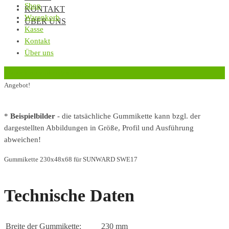
Shop
KONTAKT
Warenkorb
ÜBER UNS
Kasse
Kontakt
Über uns
‹
Zurück zur vorherigen Seite
Angebot!
*
Beispielbilder
- die tatsächliche Gummikette kann bzgl. der
dargestellten Abbildungen in Größe, Profil und Ausführung
abweichen!
Gummikette 230x48x68 für SUNWARD SWE17
Technische Daten
Breite der Gummikette:
230 mm