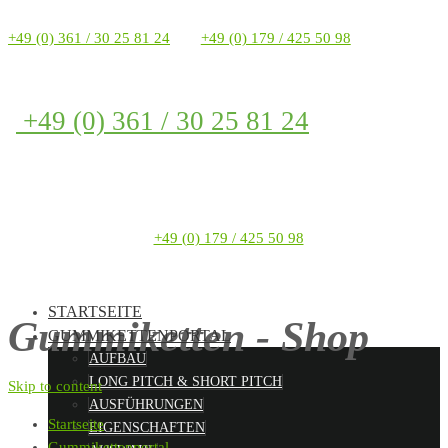
+49 (0) 361 / 30 25 81 24
+49 (0) 179 / 425 50 98
+49 (0) 361 / 30 25 81 24
+49 (0) 179 / 425 50 98
STARTSEITE
Gummiketten - Shop
GUMMIKETTENPORTAL
AUFBAU
LONG PITCH & SHORT PITCH
Skip to content
AUSFÜHRUNGEN
Startseite
EIGENSCHAFTEN
Gummikettenportal