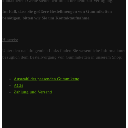
kontaktieren! Gerne stehen wir Ihnen beratend zur Verfügung.
Im Fall, dass Sie größere Bestellmengen von Gummiketten
benötigen, bitten wir Sie um Kontaktaufnahme.
Hinweis:
Unter den nachfolgenden Links finden Sie wesentliche Informationen
bezüglich dem Bestellvorgang von Gummiketten in unserem Shop:
Auswahl der passenden Gummikette
AGB
Zahlung und Versand