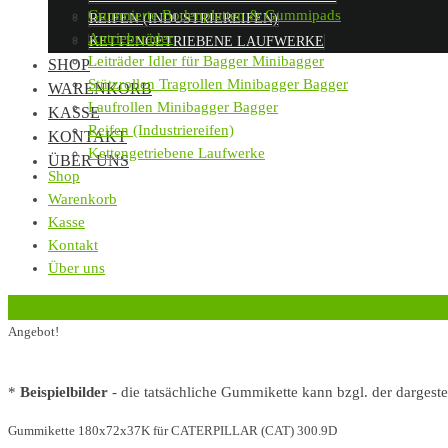
Gummierte Bodenplatten & Gummipads
REIFEN (INDUSTRIEREIFEN)
Antriebsräder
KETTENGETRIEBENE LAUFWERKE
Leiträder Idler für Bagger Minibagger
SHOP
Stützrollen Tragrollen Minibagger Bagger
WARENKORB
Laufrollen Minibagger Bagger
KASSE
Reifen (Industriereifen)
KONTAKT
Kettengetriebene Laufwerke
ÜBER UNS
Shop
Warenkorb
Kasse
Kontakt
Über uns
‹
Zurück zur vorherigen Seite
Angebot!
*
Beispielbilder
- die tatsächliche Gummikette kann bzgl. der dargest
Gummikette 180x72x37K für CATERPILLAR (CAT) 300.9D