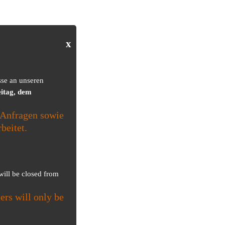
x
sse an unseren
itag, dem
Anfragen sowie
beitet.
 will be closed from
ers will only be