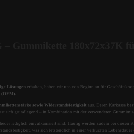
Gummikette 180x72x37K f
tige Lösungen
erhalten, haben wir uns von Beginn an für Geschäftskoop
ät (OEM)
.
mikettenstärke sowie Widerstandsfestigkeit
aus. Deren Karkasse best
s lässt sich grundlegend – in Kombination mit der verwendeten Gummimi
ieder lediglich einvulkanisiert sind. Häufig werden zudem bei diesen Ke
standsfestigkeit, was sich letztendlich in einer verkürzten Lebensdau