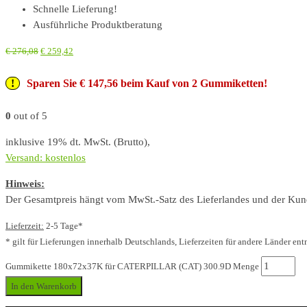
Schnelle Lieferung!
Ausführliche Produktberatung
€
276,08
€
259,42
Sparen Sie € 147,56 beim Kauf von 2 Gummiketten!
0
out of 5
inklusive 19% dt. MwSt. (Brutto),
Versand: kostenlos
Hinweis:
Der Gesamtpreis hängt vom MwSt.-Satz des Lieferlandes und der Kunde
Lieferzeit:
2-5 Tage*
* gilt für Lieferungen innerhalb Deutschlands, Lieferzeiten für andere Länder ent
Gummikette 180x72x37K für CATERPILLAR (CAT) 300.9D Menge
In den Warenkorb