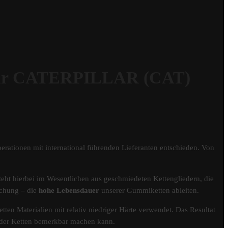
ür CATERPILLAR (CAT)
erationen mit international führenden Lieferanten entschieden. Von
eht hierbei im Wesentlichen aus geschmiedeten Kettengliedern, die
schung – die
hohe Lebensdauer
unserer Gummiketten ableiten.
tten Materialien mit relativ niedriger Härte verwendet. Das Resultat
er der Ketten bemerkbar machen kann.