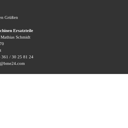
hen Grüßen
inen Ersatzteile
) Mathias Schmidt
70
t
 361 / 30 25 81 24
ice@bme24.com