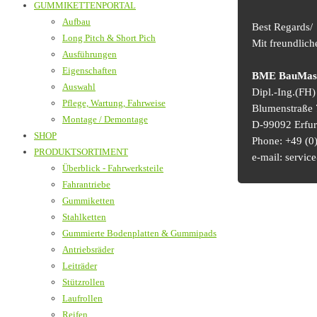
GUMMIKETTENPORTAL
Aufbau
Best Regards/
Long Pitch & Short Pich
Mit freundlic
Ausführungen
Eigenschaften
BME BauMasch
Auswahl
Dipl.-Ing.(FH
Pflege, Wartung, Fahrweise
Blumenstraße 
Montage / Demontage
D-99092 Erfur
SHOP
Phone: +49 (0)
PRODUKTSORTIMENT
e-mail: serv
Überblick - Fahrwerksteile
Fahrantriebe
Gummiketten
Stahlketten
Gummierte Bodenplatten & Gummipads
Antriebsräder
Leiträder
Stützrollen
Laufrollen
Reifen