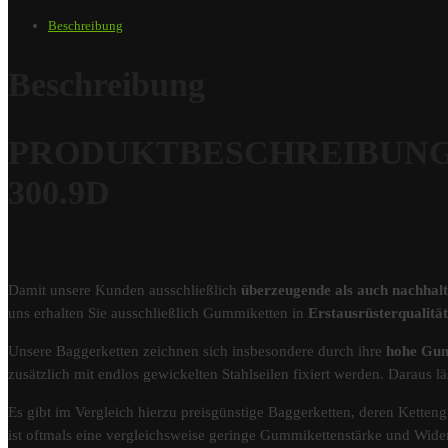
Beschreibung
Beschreibung
PRODUKTBESCHREIBUNG – 
300.9D
Damit unsere Kunden ausschließlich
überzeugende als auch nachhal
uns erhalten Sie ausschließlich Gummiketten in
Erstausrüsterqualit
Unsere Baggerketten zeichnen sich insbesondere durch ihre
hohe Gum
zusätzlich mit endlos gewickelten Stahlseilen fixiert werden. Darau
Es gibt im Vergleich hierzu preisgünstige Baggerketten, deren Kettengl
ist oftmals eine vergleichsweise geringe Gummikettenstärke und Wider