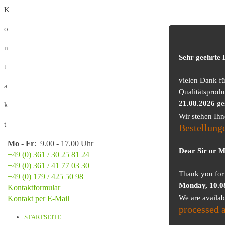
K
o
n
Sehr geehrte
t
vielen Dank f
a
Qualitätsprodu
21.08.2026
ge
k
Wir stehen Ih
t
Bestellung
Mo
-
Fr
: 9.00 - 17.00 Uhr
Dear Sir or 
+49 (0) 361 / 30 25 81 24
+49 (0) 361 / 41 77 03 30
Thank you for 
+49 (0) 179 / 425 50 98
Monday, 10.0
Kontaktformular
We are availa
Kontakt per E-Mail
processed 
STARTSEITE