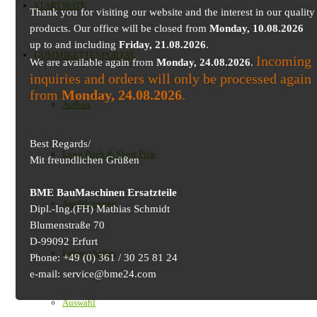
STARTSEITE
Thank you for visiting our website and the interest in our quality
products. Our office will be closed from
Monday, 10.08.2026
up to and including
Friday, 21.08.2026
.
GUMMIKETTENPORTAL
Incoming
We are available again from
Monday, 24.08.2026
.
inquiries and orders will only be processed again
from
Monday, 24.08.2026
.
Aufbau
Best Regards/
Long Pitch & Short Pich
Mit freundlichen Grüßen
BME BauMaschinen Ersatzteile
Ausführungen
Dipl.-Ing.(FH) Mathias Schmidt
Blumenstraße 70
D-99092 Erfurt
Eigenschaften
Phone: +49 (0) 361 / 30 25 81 24
e-mail: service@bme24.com
Auswahl