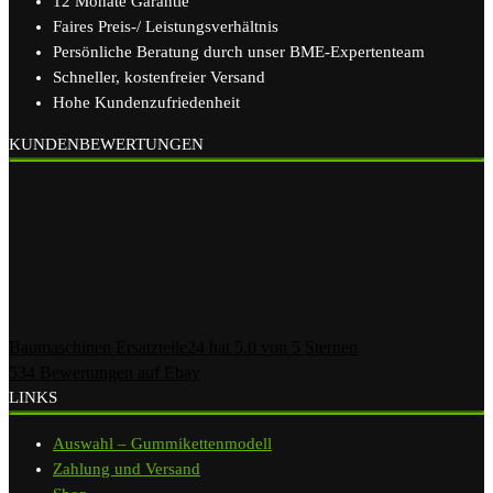
12 Monate Garantie
Faires Preis-/ Leistungsverhältnis
Persönliche Beratung durch unser BME-Expertenteam
Schneller, kostenfreier Versand
Hohe Kundenzufriedenheit
KUNDENBEWERTUNGEN
Baumaschinen Ersatzteile24
hat
5.0
von
5
Sternen
534
Bewertungen auf Ebay
LINKS
Auswahl – Gummikettenmodell
Zahlung und Versand