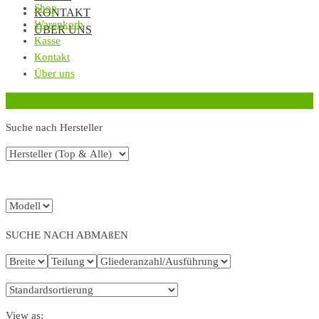
Shop
KONTAKT
Warenkorb
ÜBER UNS
Kasse
Kontakt
Über uns
‹
Zurück zur vorherigen Seite
Suche nach Hersteller
SUCHE NACH ABMAßEN
View as: