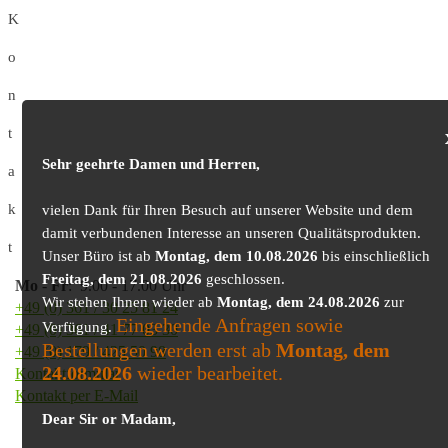
K
o
n
t
Sehr geehrte Damen und Herren,
a
k
vielen Dank für Ihren Besuch auf unserer Website und dem
damit verbundenen Interesse an unseren Qualitätsprodukten.
t
Unser Büro ist ab
Montag, dem 10.08.2026
bis einschließlich
Freitag, dem 21.08.2026
geschlossen.
Mo
-
Fr
: 9.00 - 17.00 Uhr
Wir stehen Ihnen wieder ab
Montag, dem 24.08.2026
zur
+49 (0) 361 / 30 25 81 24
Eingehende Anfragen sowie
Verfügung.
+49 (0) 361 / 41 77 03 30
Bestellungen werden erst ab
Montag, dem
+49 (0) 179 / 425 50 98
24.08.2026
wieder bearbeitet.
Kontaktformular
Kontakt per E-Mail
Dear Sir or Madam,