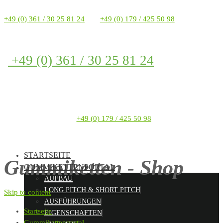
+49 (0) 361 / 30 25 81 24
+49 (0) 179 / 425 50 98
+49 (0) 361 / 30 25 81 24
+49 (0) 179 / 425 50 98
STARTSEITE
Gummiketten - Shop
GUMMIKETTENPORTAL
AUFBAU
LONG PITCH & SHORT PITCH
Skip to content
AUSFÜHRUNGEN
Startseite
EIGENSCHAFTEN
Gummikettenportal