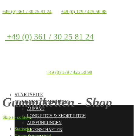
+49 (0) 361 / 30 25 81 24
+49 (0) 179 / 425 50 98
+49 (0) 361 / 30 25 81 24
+49 (0) 179 / 425 50 98
STARTSEITE
Gummiketten - Shop
GUMMIKETTENPORTAL
AUFBAU
LONG PITCH & SHORT PITCH
Skip to content
AUSFÜHRUNGEN
Startseite
EIGENSCHAFTEN
Gummikettenportal