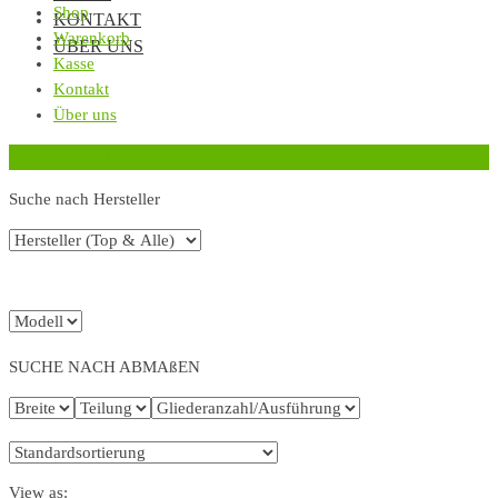
Shop
KONTAKT
Warenkorb
ÜBER UNS
Kasse
Kontakt
Über uns
‹
Zurück zur vorherigen Seite
Suche nach Hersteller
SUCHE NACH ABMAßEN
View as: