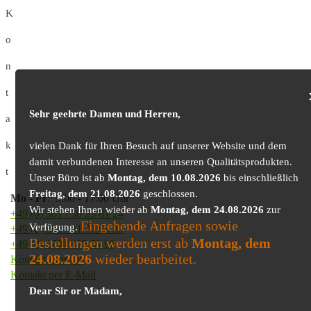
K
o
n
t
Sehr geehrte Damen und Herren,
a
k
vielen Dank für Ihren Besuch auf unserer Website und dem
damit verbundenen Interesse an unseren Qualitätsprodukten.
t
Unser Büro ist ab
Montag, dem 10.08.2026
bis einschließlich
Freitag, dem 21.08.2026
geschlossen.
Mo
-
Fr
: 9.00 - 17.00 Uhr
Wir stehen Ihnen wieder ab
Montag, dem 24.08.2026
zur
+49 (0) 361 / 30 25 81 24
Eingehende Anfragen sowie
Verfügung.
+49 (0) 361 / 41 77 03 30
Bestellungen werden erst ab
Montag, dem
+49 (0) 179 / 425 50 98
24.08.2026
wieder bearbeitet.
Kontaktformular
Kontakt per E-Mail
Dear Sir or Madam,