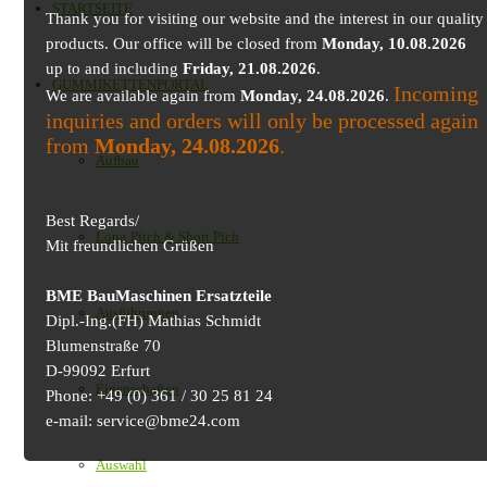
STARTSEITE
Thank you for visiting our website and the interest in our quality
products. Our office will be closed from
Monday, 10.08.2026
up to and including
Friday, 21.08.2026
.
GUMMIKETTENPORTAL
Incoming
We are available again from
Monday, 24.08.2026
.
inquiries and orders will only be processed again
from
Monday, 24.08.2026
.
Aufbau
Best Regards/
Long Pitch & Short Pich
Mit freundlichen Grüßen
BME BauMaschinen Ersatzteile
Ausführungen
Dipl.-Ing.(FH) Mathias Schmidt
Blumenstraße 70
D-99092 Erfurt
Eigenschaften
Phone: +49 (0) 361 / 30 25 81 24
e-mail: service@bme24.com
Auswahl