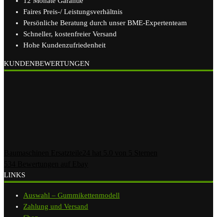
12 Monate Garantie
Faires Preis-/ Leistungsverhältnis
Persönliche Beratung durch unser BME-Expertenteam
Schneller, kostenfreier Versand
Hohe Kundenzufriedenheit
KUNDENBEWERTUNGEN
Baumaschinen Ersatzteile24
hat
5.0
von
5
Sternen
534
Bewertungen auf Ebay
LINKS
Auswahl – Gummikettenmodell
Zahlung und Versand